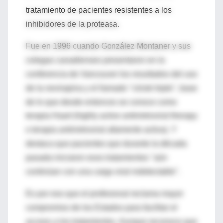
tratamiento de pacientes resistentes a los
inhibidores de la proteasa.
Fue en 1996 cuando González Montaner y sus
colegas canadienses presentaron en la
conferencia de Vancouver los resultados del uso
de la nevirapina y el llamado "cóctel triple", base
de lo que desde entonces se conoce como
terapia Haart (highly active antirretroviral therapy
o terapia antirretroviral altamente activa). Y
destaca que pacientes que durante la década
pasada iniciaron esos tratamientos "aún
continúan con una carga viral indetectable".
Es por eso que el profesional reclama mayor
compromiso de los Estados para facilitar el
acceso a los tratamientos. Aunque reconoce que