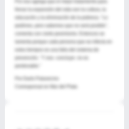
Por eso agrega que el mejor tratamiento para
frenar la expansión del sida son la cultura, la
educación y la eliminación de la pobreza. "Lo
pedimos, pero sabemos que no será posible",
comenta con cierto pesimismo. Entonces se
lamenta porque cada persona que se infecta en
estos tiempos es una falla del sistema de
prevención. "Y eso -concluye- no es
perdonable."
Por Darío Palavecino
Corresponsal en Mar del Plata