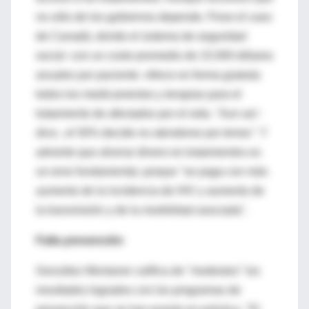
no sólo de los gobiernos depende. Pone el caso
de Canadá, donde el sistema de seguridad
social -con un costo promedio de 15.000 dólares
anuales por paciente- ofrece en forma gratuita
todos los medicamentos y terapias para el
tratamiento de afectados por el sida. "Aun así -
dice-, el 50% decide no atenderse por temor." Y
advierte que ahorrar dinero en tratamientos es
un error fundamental, porque "se paga con más
aumento de la incidencia de HIV y aumento de
la transmisión y de la morbilidad asociada".
Falta prevención
González Montaner califica de "modestos" los
resultados logrados con los programas de