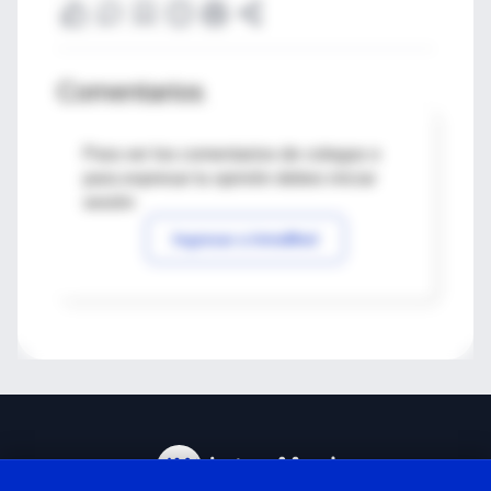
Comentarios
Para ver los comentarios de colegas o
para expresar tu opinión debes iniciar
sesión
Ingresar a IntraMed