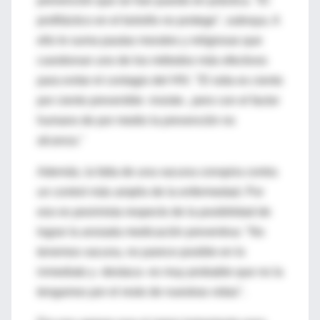
prevención que se han puesto en práctica. "El
profiláctico en el bolsillo no protege", subraya. A
ello le suma pautas morales y religiosas que
cuestionan uno de los métodos más efectivos
para evitar el contagio del HIV. "El sida es ciento
por ciento prevenible -insiste-, pero con el factor
humano de por medio la prevención no
alcanza."
Además, la falta de una vacuna conspira contra
un control más amplio de la enfermedad. Por
eso es pesimista respecto de la posibilidad de
lograr la ansiada medicación preventiva: "No
tenemos vacuna, no parece posible en lo
inmediato y -destaca- es muy probable que no la
tengamos por el resto de nuestras vidas".