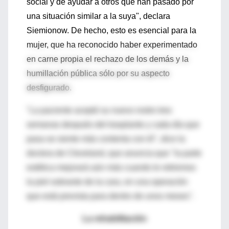
social y de ayudar a otros que han pasado por
una situación similar a la suya", declara
Siemionow. De hecho, esto es esencial para la
mujer, que ha reconocido haber experimentado
en carne propia el rechazo de los demás y la
humillación pública sólo por su aspecto
desfigurado.
"La paciente aceptó su nuevo rostro tres
semanas después del trasplante y cada día que
pasa se siente más contenta con él", dice la
doctora de Cleveland, que anuncia que "la parte
estética mejorará aún más cuando le retiremos
la piel sobrante de la cara, en una operación
que está prevista para dentro de unos meses".
La rehabilitación