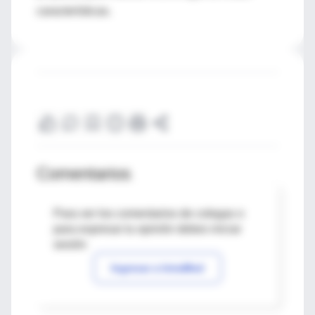
características.
Comentarios
Para ver los comentarios de colegas o
para expresar tu opinión debes iniciar
sesión
Ingresar a IntraMed