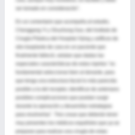
ser tomado en consideración".
En un comentario que acompaña al estudio,
Chenggang Yi y Shuzhong Guo, del Instituto de
Cirugía Plástica del Hospital Xijing y artífices de
otro trasplante de cara en un paciente que
finalmente falleció, selalan que dadas las
especiales características de estos injertos "es
fundamental seleccionar bien al donante, para
que tenga una estructura facial lo más parecida
posible a la del receptor, identificar de antemano
posibles complicaciones que puedan surgir
durante la operación y desarrollar estrategias
para resolverlas". Tres cosas que deberán tener
muy presentes los médicos españoles que ya se
preparan para realizar una cirugía de estas