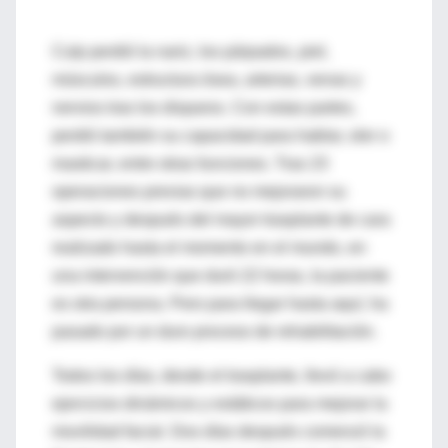
Culp perdió la nariz, los párpados, piel,
músculos, estructura ósea, arterias, venas y
nervios tras los disparos. Con estas partes,
perdió también su capacidad para hablar, oler o
masticar, entre otras funciones. Tras 23
operaciones previas que no mejoraron su
aspecto y después del mayor trasplante de cara
realizado hasta el momento en el mundo, en
una intervención que duró 22 horas, la paciente
es otra persona. Pero para llegar hasta aquí, ha
pasado por un duro proceso de rehabilitación.
Todos los días, desde el trasplante, llevó a cabo
ejercicios dinámicos y estáticos para mejorar la
movilidad facial. Dos días después comenzó la