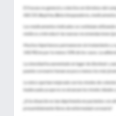
El fracaso es general y colectivo en términos del cu
ABCDE (
A
spirina,
B
eta bloqueadores, medicamentos
Los medicamentos indicados se continúan utilizando 
médicos a introducir las nuevas recomendaciones (po
Muchos hipertensos permanecen sin tratamiento y cua
140/90) en por lo menos 50% de los casos. La adheren
La obesidad ha aumentado en lugar de disminuir y au
puente coronario fuman un poco menos los más jóve
Lo único que han mejorado son los niveles de coleste
inadecuada ya que no se alcanzan los niveles ideales y
¿Si la situación es tan deprimente en pacientes con al
presumiblemente libres de enfermedad coronaria?