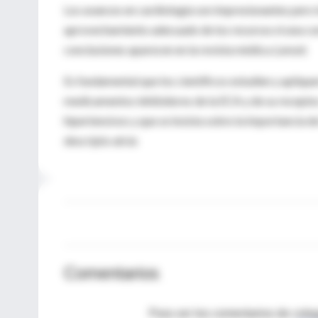
Los avances en cardiología son impresionantes pero 
aprovechamiento adecuado de los recursos ni una con
conclusiones aparecen en la revista médica
Lancet
.
Es fundamental que los científicos estudien y apliq
medicamentos inhibidores de la ECA y de su receptor,
hipertensivos y que se insista sobre la importancia d
descripto atrás
Comentarios
Para ver los comentarios de coleg