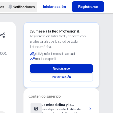
Iniciar sesión
Registrarse
tos
Notificaciones
¡Súmese a la Red Profesional!
Regístrese en IntraMed y conecte con
profesionales de la salud de toda
Latinoamérica.
2001
+1.1 M profesionales de la salud
Impulse su perfil
Registrarse
Iniciar sesión
Contenido sugerido
La minociclina y la
Investigadores del Institut de
doxiciclina serían