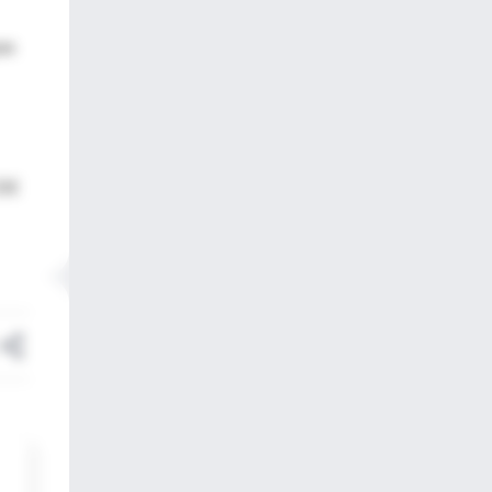
as
CDE