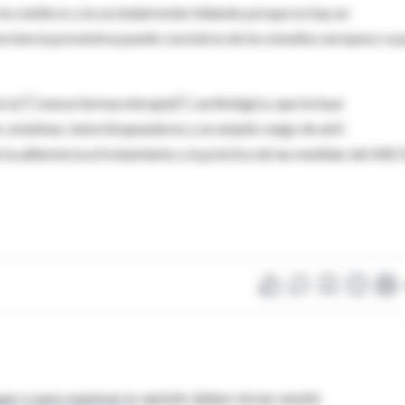
los médicos y la sociedad están fallando porque no hay un
ciencia preventiva puede concluirse de los estudios europeos cuy
uen la  nueva farmacoterapia cardiológica, que incluye
 estatinas, beta bloqueadores y un amplio rango de anti-
e la adherencia al tratamiento y la práctica de las medidas del AB
as o para expresar tu opinión debes iniciar sesión