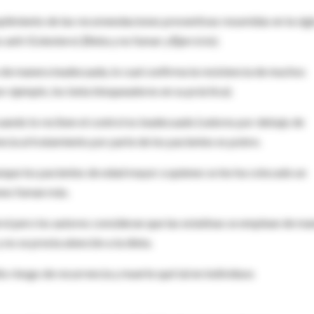
mplimiento de las recomendaciones preventivas resumidas en la sig
 anti-
C
olesterol,
D
ieta y no fumar y
E
jercicio).
de manera inadecuada, lo cual confirma la resistencia de muchos
r ejemplo, los beta bloqueadores en su práctica).
ndo lo reciben el control es inadecuado (valores por debajo de
cia al tratamiento por parte de los pacientes es pobre.
nque los pacientes de edad mayor a quienes se les ha colocado un
nes fuman más.
rol pero los autores consideran que las estatinas se emplean de ma
 no se presta atención a la dieta.
to riesgo de recurrencia y muerte qué tal en individuos