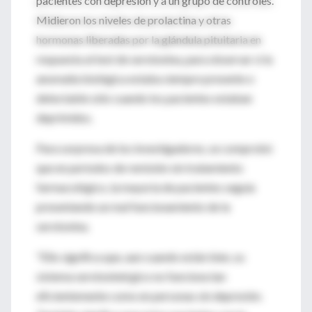
pacientes con depresión y a un grupo de controles.
Midieron los niveles de prolactina y otras
hormonas liberadas por la glándula pituitaria en
respuesta al test de serotonina, para observar si la
anomalía biológica estaba siempre presente o
detectable sólo cuando los pacientes estaban
deprimidos.
Para sorpresa de los investigadores, se comprobó
que en períodos de remisión sin tratamiento
farmacológico, la mayoría de pacientes seguía
presentando un mal funcionamiento de la
serotonina.
"Ello significa que, aun cuando están bien, su
sistema serotoninérgico no funciona tan
eficientemente como en personas sin depresión.