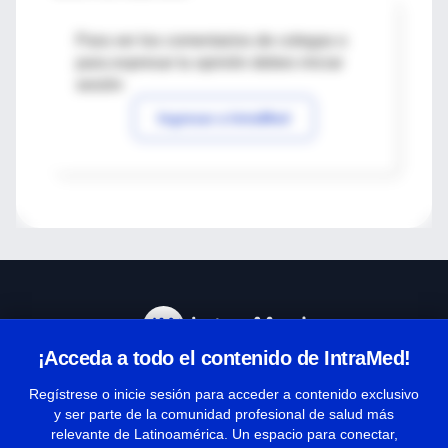
Para ver los comentarios de colegas o
para expresar tu opinión debes iniciar
sesión
Ingresar a IntraMed
¡Acceda a todo el contenido de IntraMed!
Centro de Ayuda
Regístrese o inicie sesión para acceder a contenido exclusivo
y ser parte de la comunidad profesional de salud más
relevante de Latinoamérica. Un espacio para conectar,
Términos y condiciones