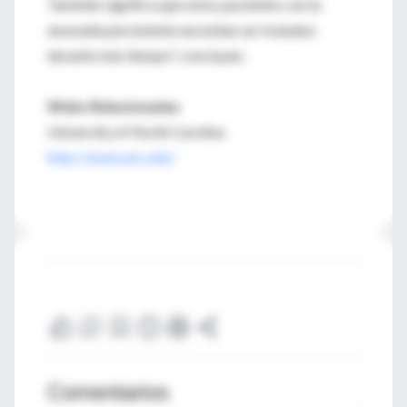
También significa que estos pacientes con la
anomalía persistente necesitan ser tratados
durante más tiempo", concluyen.
Webs Relacionadas
University of North Carolina
http://www.unc.edu/
Comentarios