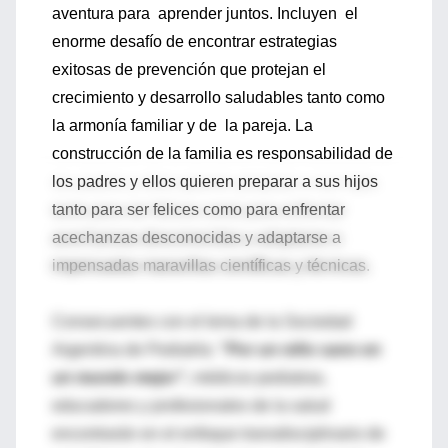
aventura para aprender juntos. Incluyen el
enorme desafío de encontrar estrategias
exitosas de prevención que protejan el
crecimiento y desarrollo saludables tanto como
la armonía familiar y de la pareja. La
construcción de la familia es responsabilidad de
los padres y ellos quieren preparar a sus hijos
tanto para ser felices como para enfrentar
acechanzas desconocidas y adaptarse a
impensadas maravillas científicas y técnicas.
Consecuentes con el lema de la Sociedad
Argentina de Pediatría:
"Por un niño sano en
un mundo mejor",
médicos pediatras,
educadores y profesionales de la salud
encontrarán en el enfoque transdisciplinario de