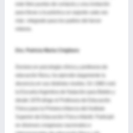
este libro puntos de contacto y una invitación
para llevar a la práctica un soporte cada vez
más integrado para los padres del tercer
milenio.
Dra. Patricia Marta Cirigliano
Doctora en psicología clínica y profesora de
educación física, ha ejercido largamente la
docencia en sus distintos niveles. En 1960 creó
la Escuela Argentina de Natación para Bebés y
desde 1978 dirige el Profesora de Educación
Física para la Primera Infancia del Instituto
Superior de Educación Física Infantil. Participó
en diversos congresos nacionales e