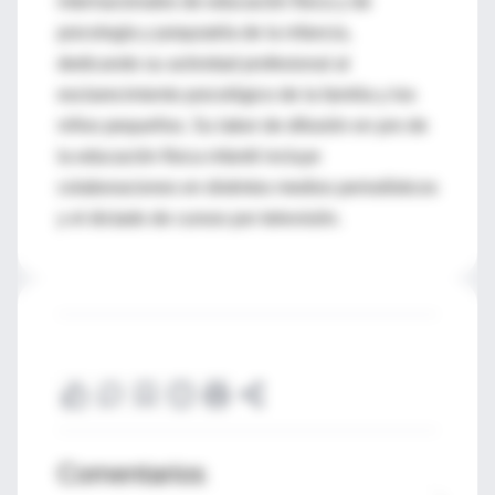
internacionales de educación física y de
psicología y psiquiatría de la infancia,
dedicando su actividad profesional al
esclarecimiento psicológico de la familia y los
niños pequeños. Su labor de difusión en pro de
la educación física infantil incluye
colaboraciones en distintos medios periodísticos
y el dictado de cursos por televisión.
Comentarios