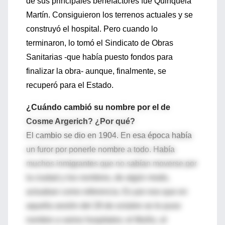
de sus principales benefactores fue Quinquela
Martín. Consiguieron los terrenos actuales y se
construyó el hospital. Pero cuando lo
terminaron, lo tomó el Sindicato de Obras
Sanitarias -que había puesto fondos para
finalizar la obra- aunque, finalmente, se
recuperó para el Estado.
¿Cuándo cambió su nombre por el de
Cosme Argerich? ¿Por qué?
El cambio se dio en 1904. En esa época había
un furor por ponerle nombre a todo. Había
muchos inmigrantes que no sabían moverse por
la ciudad y los nombres, de algún modo,
actuaban como referencia. Es por eso que en
aquella sesión del 28 de octubre se le puso
nombre a varios hospitales: el Muñiz, el