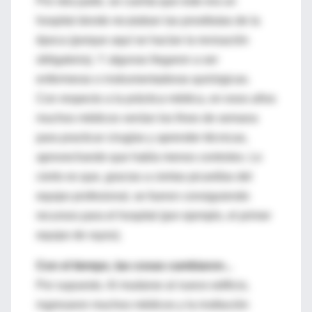
Por otra parte, se cuenta que este era un
hospital donde recalaban las prostitutas de la
época (porque aquí se hacían la revisación
obligatoria). Y algunas llegaron a ser
enfermeras o instrumentadoras quirúrgicas.
Con respecto a la práctica médica, en esos años
muchos médicos venían los fines de semana
para practicar cirugías y aprender técnicas,
aprovechando que había menos controles. Lo
cierto es que, gracias a ciertas picardías del
equipo profesional, se fueron consiguiendo
recursos para el hospital (por ejemplo, el primer
equipo de rayos).
Con el tiempo, las cosas cambiaron...
Por supuesto. Al mudarse al nuevo edificio,
ingresaron muchos médicos y la institución