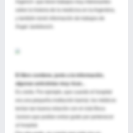
Argerich- que tiene trabajos muy interesantes
sobre la historia de la medicina en la Argentina,
y también tomé información de trabajos de
Ángel Jankilevich.
El libro contiene, junto a la información,
algunas anécdotas muy ricas...
Es cierto. Por ejemplo, que cuando el hospital
era una pequeña institución barrial, los médicos
tenían tan buena relación con el club Boca
Juniors que podían entrar gratis por pertenecer
al hospital.