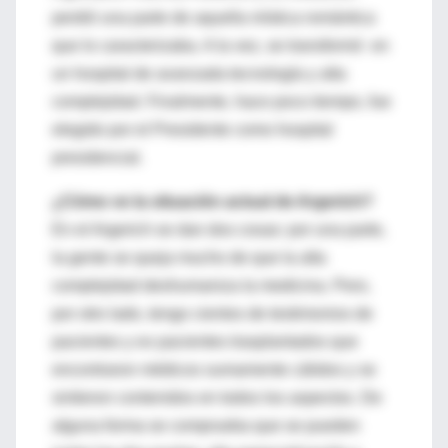
perdió una parte de aquella mística romántica
que lo caracterizaba. A la vez, se transformó en
un hospital de avanzada tecnología y alta
complejidad. Finalmente, hace poco tiempo, fue
elegido por el Presidente como hospital
presidencial.
¿Cómo ve la situación actual de Argerich?
En el Argerich se dan dos cosas: por una parte,
la gente se queja mucho de que la alta
complejidad deshumaniza la medicina. Pero,
por otro lado, tengo cientos de testimonios de
pacientes y ex pacientes trasplantados que
encontraron médicos sumamente cálidos y se
sintieron contenidos en todos los aspectos. De
alguna forma se comprueba que se pueden