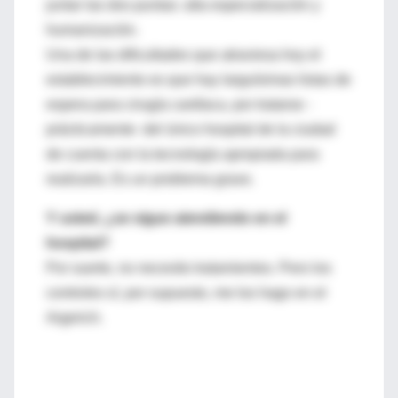
juntar las dos puntas: alta especialización y
humanización.
Una de las dificultades que atraviesa hoy el
establecimiento es que hay larguísimas listas de
espera para cirugía cardíaca, por tratarse -
prácticamente- del único hospital de la ciudad
de cuenta con la tecnología apropiada para
realizarla. Es un problema grave.
Y usted, ¿se sigue atendiendo en el
hospital?
Por suerte, no necesito tratamientos. Pero los
controles sí, por supuesto, me los hago en el
Argerich.