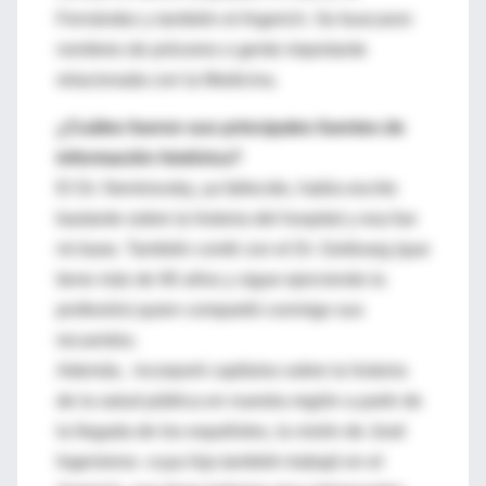
Fernández y también el Argerich. Se buscaron
nombres de próceres o gente importante
relacionada con la Medicina.
¿Cuáles fueron sus principales fuentes de
información histórica?
El Dr. Nemirovsky, ya fallecido, había escrito
bastante sobre la historia del hospital y esa fue
mi base. También conté con el Dr. Goldvarg (que
tiene más de 90 años y sigue ejerciendo la
profesión) quien compartió conmigo sus
recuerdos.
Además, incorporé capítulos sobre la historia
de la salud pública en nuestra región a partir de
la llegada de los españoles, la visión de José
Ingenieros -cuya hija también trabajó en el