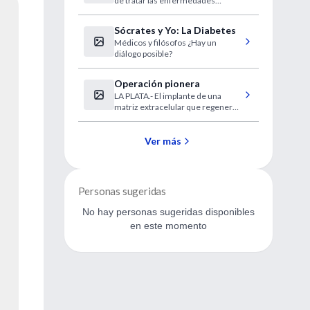
de tratar las enfermedades
humanas hoy son posibles gracias
a que un equipo de científicos
Sócrates y Yo: La Diabetes
surcoreanos recientemente logró
Médicos y filósofos ¿Hay un
extraer células madre de
diálogo posible?
embriones humanos clonados
Operación pionera
LA PLATA.- El implante de una
matriz extracelular que regenera
el corazón de un paciente
infartado fue realizado con éxito
en el hospital provincial
Ver más
Presidente Perón, de Avellaneda.
Personas sugeridas
No hay personas sugeridas disponibles
en este momento