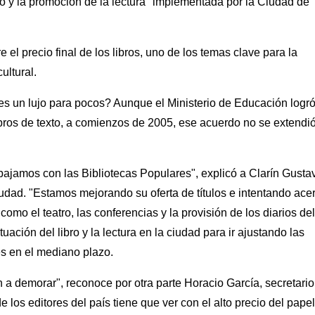
bro y la promoción de la lectura" implementada por la Ciudad de
e el precio final de los libros, uno de los temas clave para la
ultural.
 es un lujo para pocos? Aunque el Ministerio de Educación logr
ibros de texto, a comienzos de 2005, ese acuerdo no se extendió
abajamos con las Bibliotecas Populares", explicó a Clarín Gusta
udad. "Estamos mejorando su oferta de títulos e intentando ace
 como el teatro, las conferencias y la provisión de los diarios del
uación del libro y la lectura en la ciudad para ir ajustando las
es en el mediano plazo.
 a demorar", reconoce por otra parte Horacio García, secretario
e los editores del país tiene que ver con el alto precio del pape