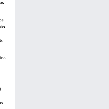
los
 de
más
de
sino
l
as