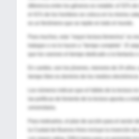
diferencia entre los géneros es notable: el 52% d
el 41% de los hombres se coloca en la misma cate
es un fenómeno que se repite en todo el mundo.
Para muchos, esta "mayor lectura femenina" es res
trabajan o no lo hacen a "tiempo completo". El ataj
que los varones el tiempo dedicado a la fantasía o 
En cambio, son los jóvenes, menores de 24 años, q
tiempo libre es dominio de los medios electrónicos
Los números indican que el hábito de la lectura n
las políticas de fomento de la lectura apunta a est
universitaria.
Para motivarlos, el plan de acción para el sector d
la Ciudad de Buenos Aires incluye la inserción de 
con mayor rating. Difícil tarea para un guionista 