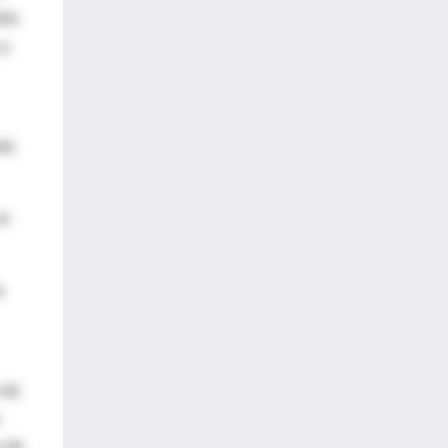
ólo
 y
ado
el
e
 de
o de