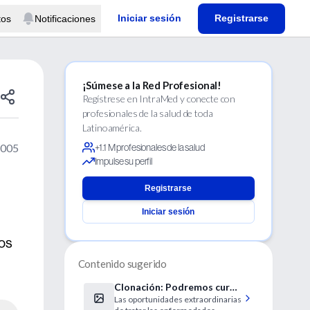
Iniciar sesión
Registrarse
tos
Notificaciones
¡Súmese a la Red Profesional!
Regístrese en IntraMed y conecte con
profesionales de la salud de toda
Latinoamérica.
2005
+1.1 M profesionales de la salud
Impulse su perfil
Registrarse
Iniciar sesión
ños
Contenido sugerido
Clonación: Podremos curar
Las oportunidades extraordinarias
más enfermedades