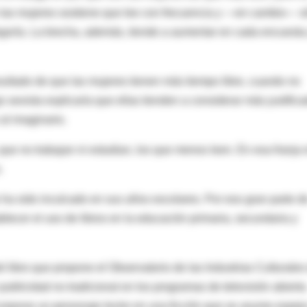
e las mujeres sostiene que lee con frecuencia y —en cambio— s
goría. La brecha, además, tiende a aumentar en cada encuesta
ultado de que las mujeres tienen más tiempo libre, cuando no
o sexista explicaría que ellas tienden a considerar más justific
al imaginario.
ue no trabajan ni estudian, los que menos leen. En esa franja 
.
o ha sido inculcado en sus años escolares. Por eso gran parte d
ablecer el uso de libros en la educación primaria, secundaria y
el libro que propone el Observatorio de las Industrias Culturales
publicidad no tradicional en los programas de televisión abierta
incorporar un personaje lector en una ficción que se asume espej