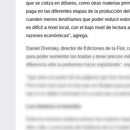
que se cotiza en dólares, como otras materias pri
paga en las diferentes etapas de la producción del 
cuesten menos tendríamos que poder reducir estos
es difícil a nivel local, con el bajo nivel de lectura
razones económicas", agrega.
Daniel Divinsky, director de Ediciones de la Flor, 
para poder aumentar las tiradas y tener precios má
diferencia sólo la podremos hacer exportando", exp
"Que otros se jacten de las páginas que han escrit
Pero está claro que no hay que ser Borges para pod
lujo ni un objeto incómodo en un país que se pien
Los números sí muerden
Entre los lectores asiduos priman las mujeres may
alta o alta. La encuesta del Gobierno de la Ciudad