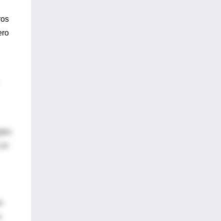
ros
ero
ges.
 un
a
a