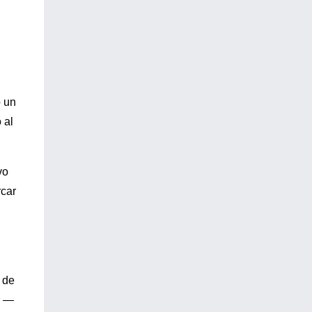
ó un
 al
vo
rcar
 de
l —