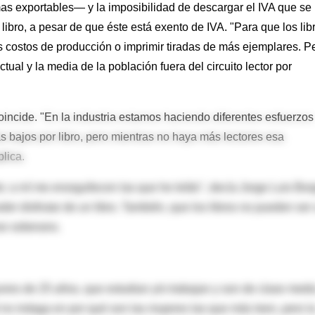
mas exportables— y la imposibilidad de descargar el IVA que se
libro, a pesar de que éste está exento de IVA. "Para que los lib
 costos de producción o imprimir tiradas de más ejemplares. P
 actual y la media de la población fuera del circuito lector por
coincide. "En la industria estamos haciendo diferentes esfuerzos
s bajos por libro, pero mientras no haya más lectores esa
lica.
o: a mí me enorgullecen las que he leído", decía Jorge Luis Bor
er disfrutar de un libro. También, que los libros no pueden ser
se soberano.
ores de 25 años, que estudian y/o trabajan y son de clase medi
 no indaga en por qué son las mujeres las que más leen, pero l