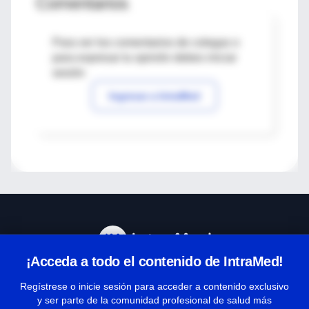
Comentarios
Para ver los comentarios de colegas o
para expresar tu opinión debes iniciar
sesión
Ingresar a IntraMed
¡Acceda a todo el contenido de IntraMed!
Centro de Ayuda
Regístrese o inicie sesión para acceder a contenido exclusivo
y ser parte de la comunidad profesional de salud más