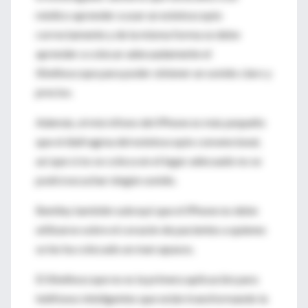
médico aprender a usar un estetoscopio
correctamente y de la misma forma se debe
aprender a colocar adecuadamente el
iStethoscope para poder obtener un sonido claro y
preciso.
Además, el micrófono del iPhone es más pequeño
que el diafragma del estetoscopio convencional,
así que si no se coloca en el lugar adecuado no se
podrá escuchar ningún sonido.
Bentley también subrayó que el iPhone no debe
utilizarse sobre el corazón de pacientes a quienes
se les ha colocado un marcapasos.
El iStethoscope no es la primera aplicación para
teléfonos inteligentes que están transformando la