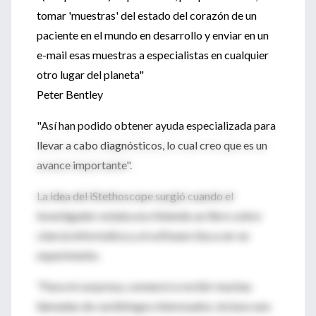
tomar 'muestras' del estado del corazón de un
paciente en el mundo en desarrollo y enviar en un
e-mail esas muestras a especialistas en cualquier
otro lugar del planeta"
Peter Bentley
"Así han podido obtener ayuda especializada para
llevar a cabo diagnósticos, lo cual creo que es un
avance importante".
La idea del iStethoscope surgió cuando el
investigador estaba escribiendo un libro sobre
ciencia informática y el software iba a ser un
experimento.
"Para mi sorpresa, comencé a recibir muchas
llamadas de cardiólogos interesados; incluso uno