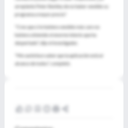
arrepiente Peter Bentley de no haber vendido su
programa a mayor precio?
"Creo que si lo hubiera vendido más caro no
hubiera obtenido el enorme interés que ha
despertado", dijo el investigador.
"Me sastisface saber que la aplicación está al
alcance de todos", completó.