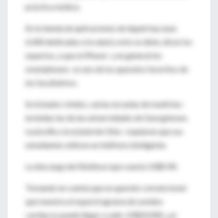
práctica médica.
En la tienda de aplicaciones de Apple hay unas
6.000 dedicadas a la salud y esto se debe, dicen los
expertos, a que el iPhone -y en general los
smartphones- es uno de los aparatos favoritos de
los facultativos.
En Estados Unidos, varias escuelas de medicina -
incluidas las de las universidades de Georgetown,
Louisville y la estatal de Ohio- requieren que sus
estudiantes utilicen un teléfono inteligente.
La descarga del iStethoscope cuesta US$0.90.
Tomando en cuenta que un aparato convencional
que muestra el espectrograma de sonidos
cardíacos puede llegar a valer US$20.000, ¿se