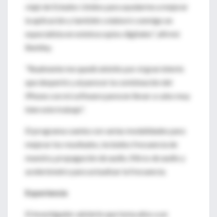
viajó de Estados Unidos para ayudarme a mejorar
la aplicación y también colaboró conmigo un
especialista en estetoscopios digitales", afirmó
Bentley.
"Realmente me quedé atónito por el gran interés
que despertó y al parecer la combinación del
iPhone con mi software parecen llevar a cabo muy
bien este trabajo".
El programa cuenta con varias modalidades para
mejorar los resultados, incluidos frecuencia de
muestra, propagación de audio, filtros de audio y
acelerómetro para actualizar la frecuencia.
Experiencia
El investigador advierte que toma años a un