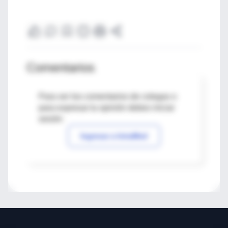
Comentarios
Para ver los comentarios de colegas o
para expresar tu opinión debes iniciar
sesión
Ingresar a IntraMed