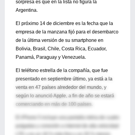
sorpresa es que en la lista no figura la
Argentina.
El próximo 14 de diciembre es la fecha que la
empresa de la manzana fijó para el desembarco
de la última versión de su smartphone en
Bolivia, Brasil, Chile, Costa Rica, Ecuador,
Panamá, Paraguay y Venezuela.
El teléfono estrella de la compañía, que fue
presentado en septiembre último, ya está a la
venta en 47 países alrededor del mundo, y
según lo anunció Apple, a fin de año se estará
comerciando en más de 100 países.
El iPhone 5 incluye una pantalla retina de cuatro
pulgadas y conexión a internet de alta velocidad
LTE y es un 18 % más fino y un 20 % menos