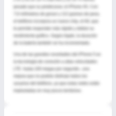
pesado que su predecesor, el iPhone 4S. Con
7,6 milímetros de grosor y 112 gramos de peso,
el teléfono incorpora un nuevo chip, el A6, que
le permite responder más rápido y doblar su
rendimiento gráfico. Según Apple, la duración
de la batería también se ha incrementado.
Una de las grandes novedades del iPhone 5 es
la tecnología de conexión a altas velocidades
LTE -hasta 100 megas por segundo-, una
mejora que no podrán disfrutar todos los
usuarios del teléfono, ya que estas redes están
implantadas en muy pocos territorios.