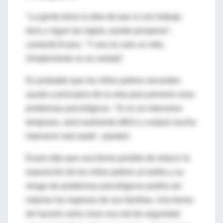
"La gente tiene la idea de que si uno trabaja
duro y sigue las reglas, puede prosperar",
comentó Evans. "Y eso es solo un mito.
Simplemente no es verdad".
Es probable que los niños pobres necesiten
ayuda a principios de la vida para prevenir esos
problemas psicológicos. "Si no se interviene
temprano, será realmente difícil y costará mucho
intervenir más tarde", planteó.
Evans dijo que una forma posible de reducir la
exposición de los niños pobres al estrés y su
riesgo de problemas psicológicos podría ser
mejorar los ingresos de sus familias. Una forma
de hacerlo sería crear una red de seguridad