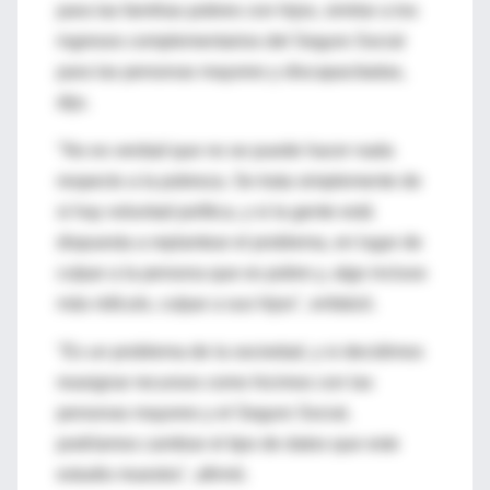
para las familias pobres con hijos, similar a los
ingresos complementarios del Seguro Social
para las personas mayores y discapacitadas,
dijo.
"No es verdad que no se puede hacer nada
respecto a la pobreza. Se trata simplemente de
si hay voluntad política, y si la gente está
dispuesta a replantear el problema, en lugar de
culpar a la persona que es pobre y, algo incluso
más ridículo, culpar a sus hijos", enfatizó.
"Es un problema de la sociedad, y si decidimos
reasignar recursos como hicimos con las
personas mayores y el Seguro Social,
podríamos cambiar el tipo de datos que este
estudio muestra", afirmó.