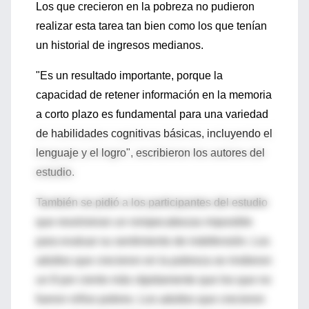
Los que crecieron en la pobreza no pudieron
realizar esta tarea tan bien como los que tenían
un historial de ingresos medianos.
"Es un resultado importante, porque la
capacidad de retener información en la memoria
a corto plazo es fundamental para una variedad
de habilidades cognitivas básicas, incluyendo el
lenguaje y el logro", escribieron los autores del
estudio.
También se pidió a los participantes del estudio
que resolvieran un rompecabezas imposible
para evaluar su sentimiento de indefensión. Los
adultos que crecieron en la pobreza se rindieron
un 8 por ciento más rápidamente que los que no
fueron niños pobres. Los adultos que crecieron