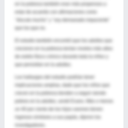
en la pobreza también eran más propensos a
estar de acuerdo con afirmaciones como
"discuto mucho" y "soy demasiado impaciente"
que los que no.
El estudio también encontró que los adultos que
crecieron en la pobreza tenían niveles más altos
de estrés físico crónico durante toda la niñez y
que persistían en la adultez.
Los hallazgos del estudio podrían tener
implicaciones amplias, dado que los niños que
crecen en la pobreza tienden a seguir siendo
pobres en la adultez, anotó Evans. Más o menos
un 40 por ciento de los hijos varones tienen
ingresos similares a sus papás, dijeron los
investigadores.