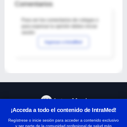
Comentarios
Para ver los comentarios de colegas o
para expresar tu opinión debes iniciar
sesión
Ingresar a IntraMed
¡Acceda a todo el contenido de IntraMed!
Centro de Ayuda
Regístrese o inicie sesión para acceder a contenido exclusivo
y ser parte de la comunidad profesional de salud más