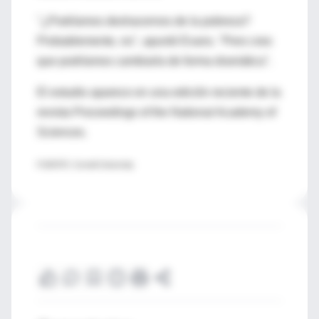
"¿Podríamos deshacernos de la pobreza?
Probablemente, no", apuntó Evans. "Pero creo
que podríamos cambiarla de forma dramática".
El estudio aparece en una edición reciente de la
revista Proceedings of the National Academy of
Sciences.
FUENTE: Cornell University