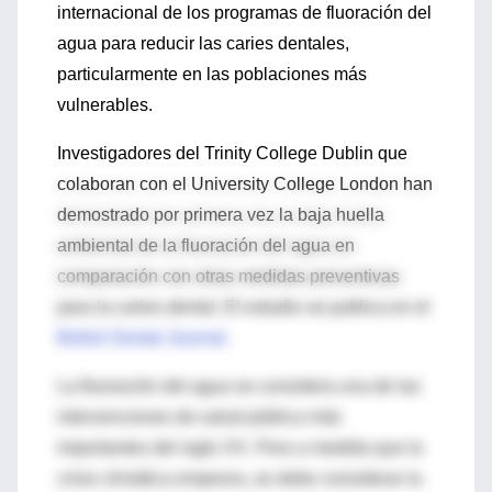
internacional de los programas de fluoración del
agua para reducir las caries dentales,
particularmente en las poblaciones más
vulnerables.
Investigadores del Trinity College Dublin que
colaboran con el University College London han
demostrado por primera vez la baja huella
ambiental de la fluoración del agua en
comparación con otras medidas preventivas
para la caries dental. El estudio se publica en el
British Dental Journal
.
La fluoración del agua se considera una de las
intervenciones de salud pública más
importantes del siglo XX. Pero a medida que la
crisis climática empeora, se debe considerar la