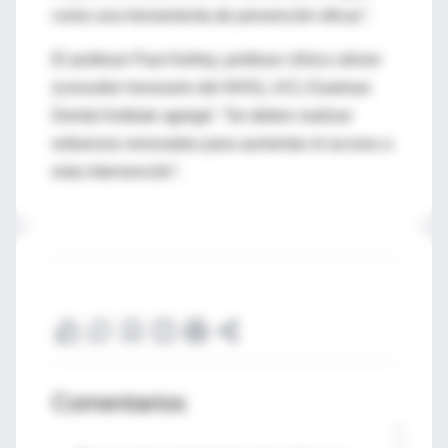
como una herramienta de prevención eficaz".
El profesor Paul Ashley, profesor clínico sénior
(consultor honorario del NHS), UCL Eastman
Dental Institute agregó: "Se deben realizar
esfuerzos renovados para aumentar el acceso a
esta intervención".
Comentarios