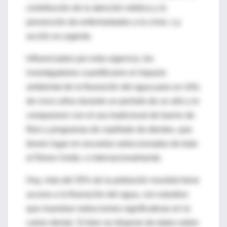
contribución de la atención médica y la
prevención de enfermedades a la crisis. La
acción es urgente.
Influenciados por esta urgencia, los
investigadores cuantificaron el impacto
ambiental de la fluoración del agua para un niño
de cinco años durante un período de un año y lo
compararon con el uso tradicional de barniz de
flúor y programas de cepillado de dientes, que
tienen lugar en escuelas seleccionadas de todo
el Reino Unido. e internacionalmente.
Hoy, más del 35% de la población mundial tiene
acceso a la fluoración del agua, con estudios
que muestran reducciones significativas en la
caries dental. Si bien se dispone de datos sobre