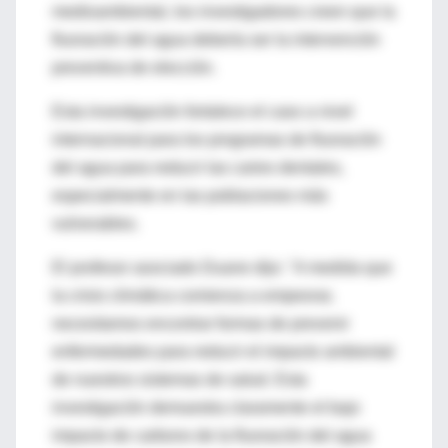
medioambiental, los investigadores creen que la
fluoración del agua debería ser la intervención
preventiva de elección.
Esta investigación fortalece el caso a nivel
internacional para los programas de fluoración
del agua para reducir las caries dentales,
especialmente en las poblaciones más
vulnerables.
El profesor asociado Duane dijo: "A medida que
la crisis climática comienza a empeorar,
necesitamos encontrar formas de prevenir
enfermedades para reducir el impacto ambiental
de nuestros sistemas de salud. Esta
investigación demuestra claramente el bajo
impacto de carbono de la fluoración del agua