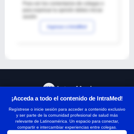
Para ver los comentarios de colegas o
para expresar tu opinión debes iniciar
sesión
Ingresar a IntraMed
¡Acceda a todo el contenido de IntraMed!
Centro de Ayuda
Regístrese o inicie sesión para acceder a contenido exclusivo
y ser parte de la comunidad profesional de salud más
relevante de Latinoamérica. Un espacio para conectar,
Términos y condiciones
compartir e intercambiar experiencias entre colegas.
| Políticas de privacidad