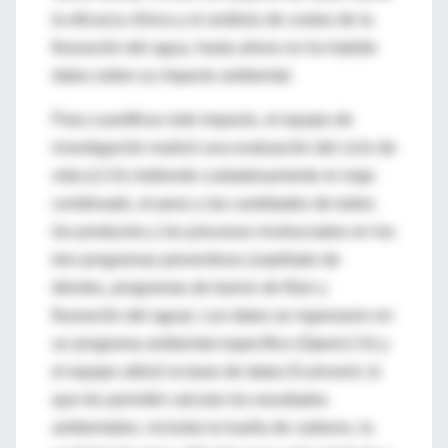
la eficacia clínica y el análisis de costos de la
fluoración del agua, hasta ahora no ha habido
datos sobre su impacto ambiental.
Para cuantificar este impacto, el equipo de
investigación realizó una evaluación del ciclo de
vida (LCA) midiendo cuidadosamente el viaje
combinado, el peso y las cantidades de todos
los productos y los procesos involucrados en los
tres programas preventivos (cepillado de
dientes, programas de barniz de flúor y
fluoración del agua). Los datos se ingresaron en
un programa ambiental específico (OpenLCA) y
el equipo utilizó la base de datos Ecoinvent, lo
que les permitió calcular los resultados
ambientales, incluida la huella de carbono, la