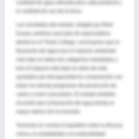
cantidad de agua utilizada para cada producto y
la cantidad de uso de la tierra.
Los resultados del estudio, dirigido por Brett
Duane, profesor asociado de salud pública
dental en el Trinity College, concluyeron que la
fluoración del agua tuvo el impacto ambiental
más bajo en todas las categorías estudiadas y
tuvo el impacto más bajo en años de vida
ajustados por discapacidad en comparación con
todos los demás programas de prevención de
caries a nivel comunitario. El estudio también
encontró que la fluoración del agua brinda el
mayor retorno de la inversión.
Teniendo en cuenta el equilibrio entre la eficacia
clínica, la rentabilidad y la sostenibilidad