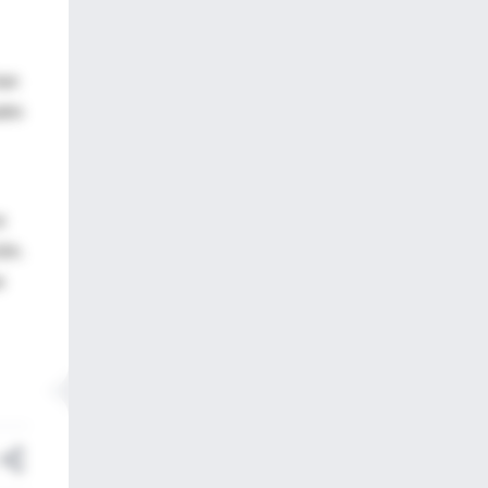
han
tro
e
ión.
e