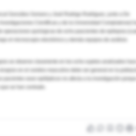
ncal González-Soriano y José Rodrigo Rodríguez, junto a De
e Investigaciones Científicas y de la Universidad Complutense) 
de operaciones quirúrgicas de ocho pascientes de epilepsia (cua
ajo el microscopio electrónico y demás equipos de análisis
apsis se observe claramente en los ocho sujetos analizados hac
sinapsis en el cerebro masculino debe ser general en la poblac
os pacientes sean epilépticos no afecta a la investigación porqu
 que se han centrado.