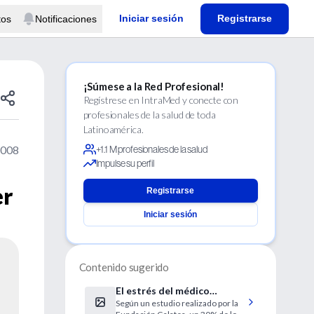
Iniciar sesión
Registrarse
tos
Notificaciones
¡Súmese a la Red Profesional!
Regístrese en IntraMed y conecte con
profesionales de la salud de toda
Latinoamérica.
2008
+1.1 M profesionales de la salud
Impulse su perfil
er
Registrarse
Iniciar sesión
Contenido sugerido
El estrés del médico
Según un estudio realizado por la
residente puede afectar a