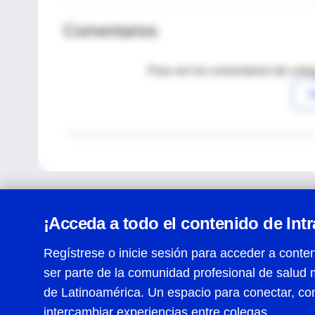
Comentarios
Para ver los comentarios de coleg
I
¡Acceda a todo el contenido de Int
Regístrese o inicie sesión para acceder a conten
ser parte de la comunidad profesional de salud 
Centro de Ayuda
de Latinoamérica. Un espacio para conectar, co
Términos y condiciones
| Políticas de privacidad
| Todos
intercambiar experiencias entre colegas.