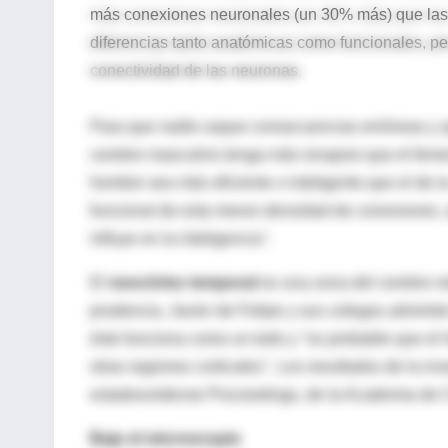
más conexiones neuronales (un 30% más) que las m
diferencias tanto anatómicas como funcionales, pe
conectividad de las neuronas.
Para que nadie saque consecuencias erróneas y ap
cerebro masculino tenga más sinapsis que el femen
hombre sea más eficiente o inteligente que el de l
funcional de esta menor densidad de conexiones, 
influye en la inteligencia".
El
neocórtex temporal
es una zona del cerebro r
prudencia, Javier de Felipe y sus colegas advierte
éste funciona como un todo y "es probable que el
otras regiones corticales". Los resultados de la inv
estadounidense Proceedings, de la Academia de 
Bajo el microscopio