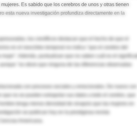
ujeres. Es sabido que los cerebros de unos y otras tienen
ro esta nueva investigación profundiza directamente en la
resuradas, los científicos destacan que el hecho de que el
ino en el neocórtex temporal no indica "que el cerebro del
a mujer". Además, puntualizan que no saben cuál es el signific
aunque "es obvio que ninguna de las diferencias observadas
elacionada con procesos sociales y emocionales. De nuevo con
n que no se pueden extrapolar sus datos a todo el cerebro, que
 hombre tenga menos densidad de sinapsis que las mujeres en
estigación se publican hoy en la prestigiosa revista
Ciencias Americana.