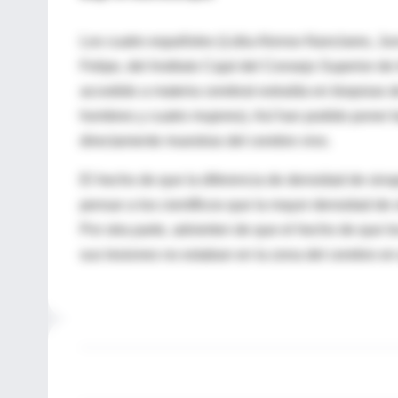
Los cuatro españoles (Lidia Alonso-Nanclares, Ju
Felipe, del Instituto Cajal del Consejo Superior d
accedido a materia cerebral extraída en biopsias 
hombres y cuatro mujeres). Así han podido poner b
directamente muestras del cerebro vivo.
El hecho de que la diferencia de densidad de sin
pensar a los científicos que la mayor densidad de 
Por otra parte, advierten de que el hecho de que l
sus lesiones no estaban en la zona del cerebro en