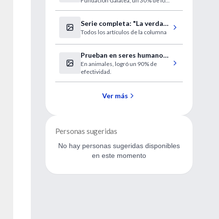
Fundación Galatea, un 30% de los
su formación
residentes estarían en una
situación de riesgo psicológico.
Serie completa: "La verdad
Todos los artículos de la columna
y otras mentiras"
Prueban en seres humanos
En animales, logró un 90% de
una nueva terapia para el
efectividad.
cáncer
Ver más
Personas sugeridas
No hay personas sugeridas disponibles
en este momento