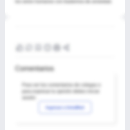
los seres humanos con trastornos de ansiedad.
Comentarios
Para ver los comentarios de colegas o
para expresar tu opinión debes iniciar
sesión
Ingresar a IntraMed