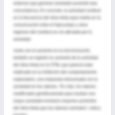
entornos que generan ansiedad aumentó esta
concordancia. En concreto, la actividad cerebral
en la frecuencia del ritmo theta (que media en la
comunicación entre el hipocampo y otras
regiones del cerebro) se vio afectada por la
ansiedad.
Junto con el aumento en la sincronización,
también se registró un aumento de la actividad
del ritmo theta en la CPM, que parecía estar
implicado en la inhibición del comportamiento
exploratorio, una respuesta relacionada con la
ansiedad en los ratones. “Es más, los ratones
modificados genéticamente para mostrar una
mayor ansiedad revelaron mayores aumentos
del ritmo theta que los ratones normales”, indica