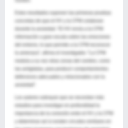
Gordon.
Estos resultados suponen las primeras pruebas
concretas de que el HV y la CPM colaboran
durante la ansiedad. “El HV envía a la CPM
información a gran escala sobre las emociones
del entorno, lo que permite a la CPM reconocer
la amenaza”, afirma el investigador. “La CPM
modula a su vez otras zonas del cerebro, como
las amígdalas, para producir comportamientos
defensivos adecuados y relacionados con la
ansiedad”.
Los autores subrayan que se necesitan más
estudios para investigar en profundidad la
importancia de la conexión entre el HV y la CPM
y determinar así si existen circuitos similares en