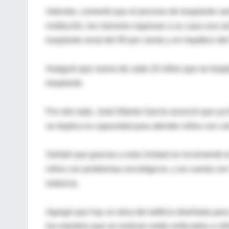
Además, comentó que el proceso de trasplante var
institución, los menores regresan a su casa una s
trasplante renal del 95 por ciento y en hepático del
Aseguró que nueve de cada 10 niños que se traspl
trasplante.
Por otro lado, José Alberto García anunció que ya
se duplica la capacidad para atender niños con cá
Señaló que gracias a esta Unidad se incrementó en
niños con problemas oncológicos, y se cuenta con
estancia.
Agregó que hay un área del edificio diseñada para
los estudios que se realizan están enfocados a niñ