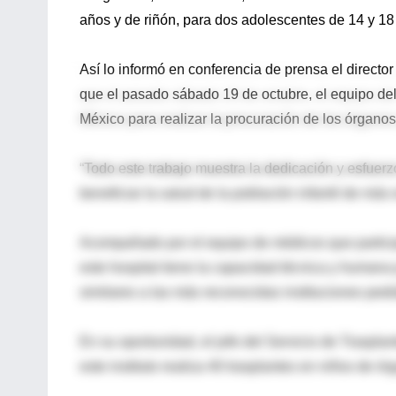
años y de riñón, para dos adolescentes de 14 y 18
Así lo informó en conferencia de prensa el direct
que el pasado sábado 19 de octubre, el equipo del 
México para realizar la procuración de los órganos 
“Todo este trabajo muestra la dedicación y esfuerz
beneficiar la salud de la población infantil de más
Acompañado por el equipo de médicos que participa
este hospital tiene la capacidad técnica y humana 
similares a las más reconocidas instituciones pedi
En su oportunidad, el jefe del Servicio de Traspl
este instituto realiza 40 trasplantes en niños de ó