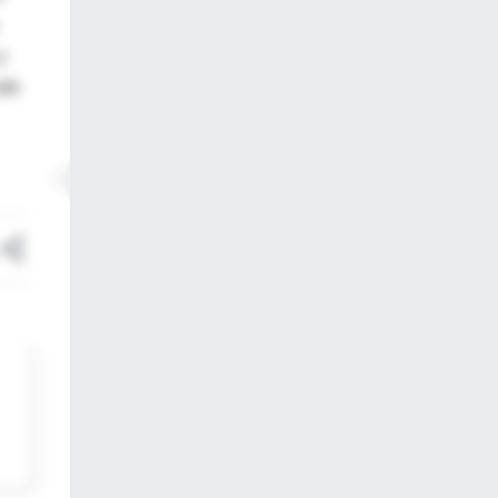
y
efe