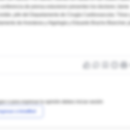
conferencia de prensa estuvieron presentes los doctores Jaime
erdán, jefe del Departamento de Cirugía Cardiovascular, Tórax 
tamento de Anestesia y Algología y Eduardo Bracho Blanchet, j
as o para expresar tu opinión debes iniciar sesión
ngresar a IntraMed