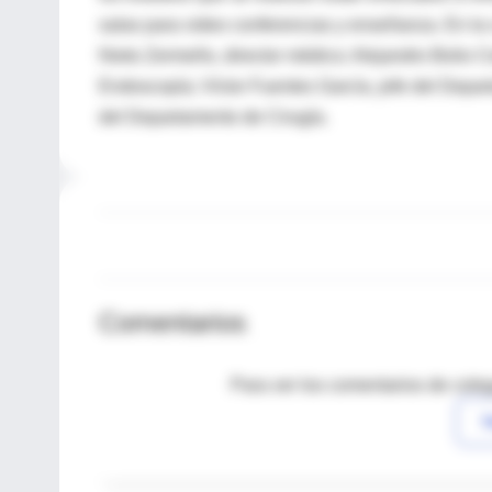
salas para video conferencias y enseñanza. En la 
Nieto Zermeño, director médico; Alejandro Bolio C
Endoscopía; Víctor Fuentes García, jefe del Depar
del Departamento de Cirugía.
Comentarios
Para ver los comentarios de coleg
I