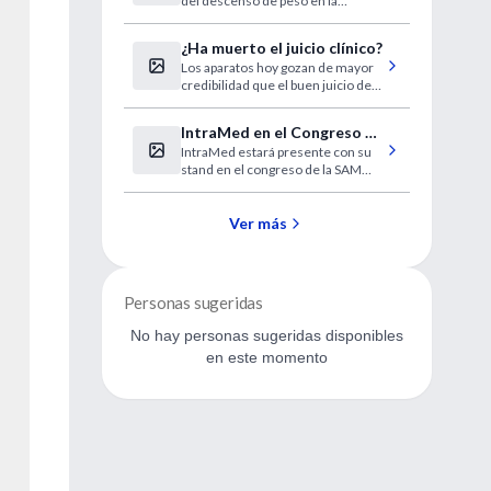
del descenso de peso en la
pacientes obesos
diabetes.
¿Ha muerto el juicio clínico?
Los aparatos hoy gozan de mayor
credibilidad que el buen juicio de
los médicos.
IntraMed en el Congreso de
IntraMed estará presente con su
la SAM
stand en el congreso de la SAM
que tendrá lugar los días 5, 6, 7 y 8
de Noviembre.
Ver más
Personas sugeridas
No hay personas sugeridas disponibles
en este momento