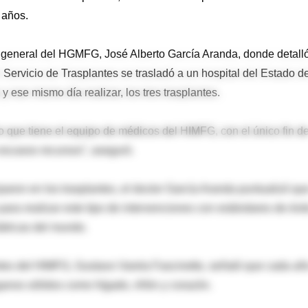
 años.
or general del HGMFG, José Alberto García Aranda, donde detall
Servicio de Trasplantes se trasladó a un hospital del Estado d
y ese mismo día realizar, los tres trasplantes.
o que tiene el equipo de médicos del HIMFG, con el único fin d
 escasos recursos”, aseguró.
ron en los trasplantes, el doctor García Aranda puntualizó qu
para realizar este tipo de intervenciones con estándares de éxit
átricas del mundo.
antes del HIMFG, Gustavo Varela Fascinetto, señaló que cada añ
rganos sólidos como hígado, riñón y corazón.