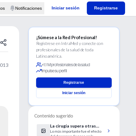
Iniciar sesión
Registrarse
tos
Notificaciones
¡Súmese a la Red Profesional!
Regístrese en IntraMed y conecte con
profesionales de la salud de toda
Latinoamérica.
2013
+1.1 M profesionales de la salud
Impulse su perfil
Registrarse
Iniciar sesión
Contenido sugerido
La cirugía supera otras
Lo más importante fue el efecto
alternativas en algunos