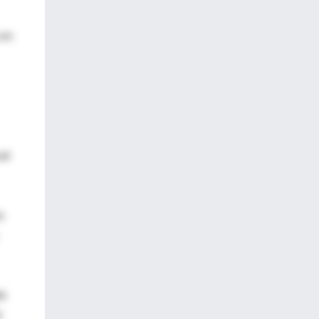
 en
al
a
de
á