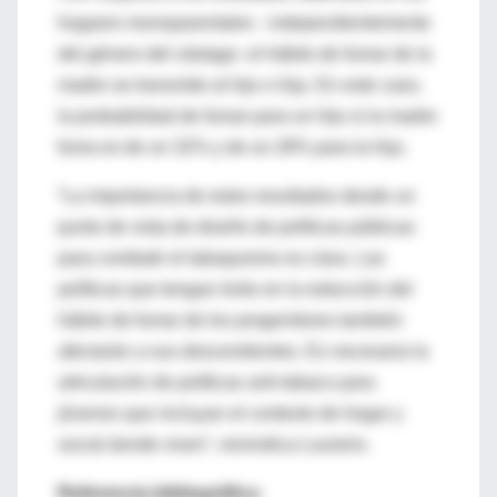
hogares monoparentales - independientemente
del género del vástago- el hábito de fumar de la
madre se transmite al hijo o hija. En este caso,
la probabilidad de fumar para un hijo si la madre
fuma es de un 32% y de un 28% para la hija.
“La importancia de estos resultados desde un
punto de vista de diseño de políticas públicas
para combatir el tabaquismo es clara. Las
políticas que tengan éxito en la reducción del
hábito de fumar de los progenitores también
afectarán a sus descendientes. Es necesaria la
articulación de políticas anti-tabaco para
jóvenes que incluyan el contexto de hogar y
social donde viven”, reivindica Loureiro.
Referencia bibliográfica: