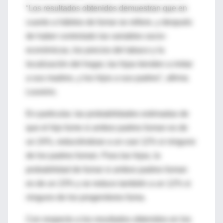
“Los resultados obtenidos demuestran que en
cuanto a hábitos de fumar se refiere, y después
de haber controlado las variables socio-
económicas, los precios del tabaco y la
localización del hogar, las hijas tienden a imitar
a sus madres, y los hijos a sus padres”, afirma
Loureiro.
En particular, las probabilidades estimadas de
que el hijo fume si ambos padres fuman es de
un 24%, reduciéndose a un casi 12% si ninguno
de los padres fuman. Para las hijas, la
probabilidad de fumar si ambos padres fuman
es de un 23% y se reduce también a un 12% si
ninguno de los progenitores fuma.
Con respecto a los resultados obtenidos en los