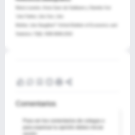
María Loureiro, Anna Sanz de Galdeano y Daniela Vuri
‘Like Father, Like Son, Like
Mother, Like Daughter?’ Oxford Bulletin of Economics and
Statistics 72(6): 0305-9049,2010
Comentarios
Para ver los comentarios de colegas o
para expresar tu opinión debes iniciar
sesión