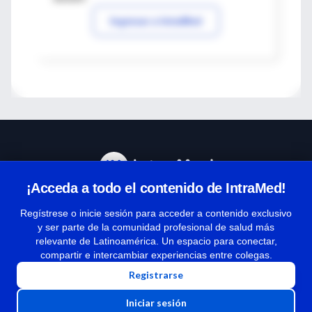
Ingresar a IntraMed
¡Acceda a todo el contenido de IntraMed!
Centro de Ayuda
Regístrese o inicie sesión para acceder a contenido exclusivo
y ser parte de la comunidad profesional de salud más
relevante de Latinoamérica. Un espacio para conectar,
Términos y condiciones
compartir e intercambiar experiencias entre colegas.
| Políticas de privacidad
Registrarse
| Todos los derechos reservados | Copyright 1997-2026
Iniciar sesión