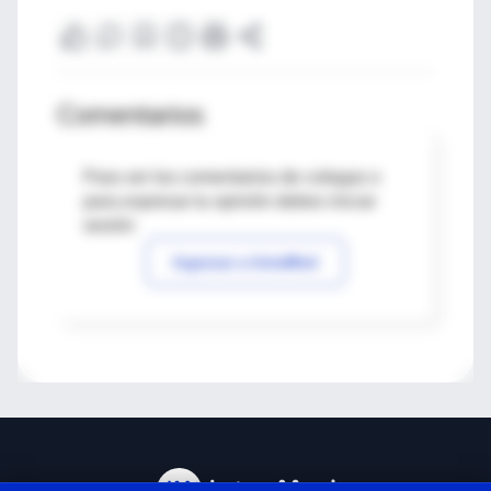
Comentarios
Para ver los comentarios de colegas o
para expresar tu opinión debes iniciar
sesión
Ingresar a IntraMed