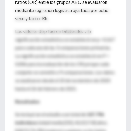
ratios (OR) entre los grupos ABO se evaluaron
mediante regresión logística ajustada por edad,
sexo y factor Rh.
Los valores de p fueron bilaterales y la
significación estadística se estableció en p <0,167
para cada una de las 3 comparaciones primarias.
La significación estadística se estableció en P =
0,006 para la evaluación de los OR porque cada
conjunto se sometió a 9 comparaciones. Los datos
se analizaron desde el 20 de noviembre de 2020
hasta el 26 de febrero de 2021.
Resultados
Se incluyó en el estudio a un total de
107.796
individuos
(edad media [DE], 42,0 [17,8] años;
82875 [76,9%] mujeres) a quienes se les había