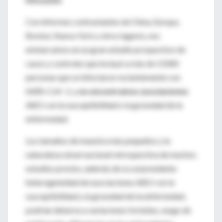
Con informes contrastantes de China, Europa,
Boston, Nueva York y otros lugares, nos
embarcamos en un gran estudio prospectivo de
casos y controles que incluyó a más de 11000
personas que se infectaron recientemente con
SARS-CoV- 2, y
no encontramos asociaciones
ABO con la susceptibilidad o la gravedad de la
enfermedad.
Los tamaños de muestra más pequeños y la
naturaleza observacional retrospectiva de muchos
estudios previos, además de su sorprendente
heterogeneidad de asociaciones ABO con la
susceptibilidad y la gravedad de la enfermedad,
podrían deberse a variaciones fortuitas, sesgo de