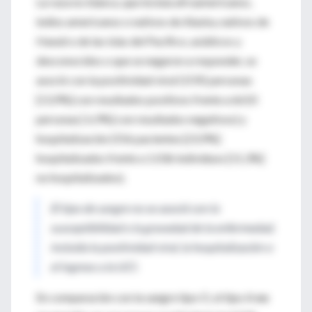
La raza no blanca, que incluía afroamericanos,
indios americanos o nativos de Alaska, nativos de
Hawái o de las islas del Pacífico, asiáticos y
desconocidos o que se negaron a responder, se
asoció con la positividad viral (1592 personas
[13,9%] con resultados positivos frente a 6610
personas [ 6,9%] con resultados negativos) y
hospitalización (556 pacientes [23,9%]
hospitalizados frente a 1.036 individuos [11,3%]
no hospitalizados).
El tipo de sangre no se asoció con la
susceptibilidad o la gravedad de la enfermedad,
incluida la positividad viral, la hospitalización o
el ingreso a la UCI.
En comparación con la sangre tipo O, el tipo A
no