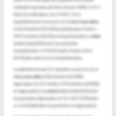
realizado la prueba de infección por SARS-CoV-2.
Entre los individuos con COVID-19, la
hospitalización se asoció con el
sexo masculino
(1165 hombres [50,1%] hospitalizados frente a
1871 hombres [20,5%] no hospitalizados) y
edad
(edad media [DE] entre los pacientes
hospitalizados, 57,0 [18,1] años frente a 41,4
[14,9] años entre los no hospitalizados).
La admisión en una UCI también se asoció con el
sexo masculino
(426 hombres [61,8%]
ingresados ​​en UCI frente a 725 hombres [44,8%]
no ingresados) y la
edad
(edad media [DE] entre
los pacientes ingresados ​​en UCI, 60,7 [158] años
vs. 55,4 [18,8] años en pacientes no ingresados).