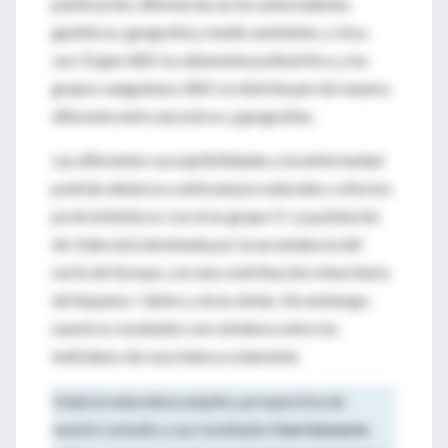
publicación, diferencias en los antecedentes
genéticos, geografía y medio ambiente, y virus.
son. El gen ABO es altamente polimórfico y los
grupos sanguíneos ABO se distribuyen de manera
diferente entre ancestros y geografías.
Las diferentes susceptibilidades a la enfermedad
podrían deberse a anticuerpos naturales o efectos
protrombóticos con el no grupo O. La población
de Utah está dominada por la ascendencia del
norte de Europa, con una contribución minoritaria
de hispanos / latinx y otras etnias. Sin embargo,
nuestros resultados son similares entre los
individuos de raza blanca solamente.
Dada la naturaleza amplia y prospectiva de
nuestro estudio y sus resultados
fuertemente