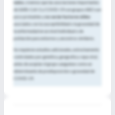
nulos
, creemos que las asociaciones importantes
de SARS-CoV-2 y COVID-19 con grupos ABO son
poco probables y
no serán factores útiles
asociados con la susceptibilidad o la gravedad de
la enfermedad en un nivel individual o de
población para entornos y ancestros similares.
Se requieren estudios adicionales, estrechamente
controlados por genética, geografía y cepa viral,
antes de aceptar el grupo sanguíneo como un
determinante de predisposición o gravedad de
COVID-19.