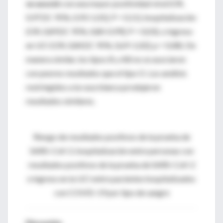
se asoció
con una mayor positividad viral (OR,
0,97 [IC 95%, 0,93-1,01]; P = 0,11), hospitalización
(OR, 0,89 [IC 95%, 0,80-0,99]; P = 0,03), o ingreso
en UCI (OR, 0,84 [IC 95%, 0,69-1,02]; p = 0,08). De
manera similar, los tipos B y AB no se asociaron
con peores resultados que el tipo O. Los análisis
restringidos a la raza blanca produjeron
resultados similares.
Riesgo de resultados positivos de la prueba de
SARS-CoV-2, hospitalización entre personas con
resultados positivos de la prueba de SARS-CoV-2
e ingreso en la UCI entre pacientes hospitalizados
con COVID-19 por tipo de sangre
Discusión