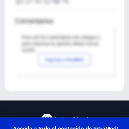
Comentarios
Para ver los comentarios de colegas o
para expresar tu opinión debes iniciar
sesión
Ingresar a IntraMed
¡Acceda a todo el contenido de IntraMed!