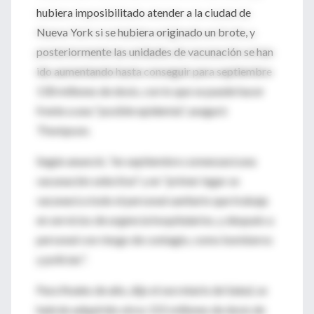
hubiera imposibilitado atender a la ciudad de
Nueva York si se hubiera originado un brote, y
posteriormente las unidades de vacunación se han
ido aumentando hasta conseguir para septiembre
130 millones de dosis, con lo que se puede hacer
frente a una "posible epidemia", aseguró
Thompson.
Según anunció, "en septiembre comenzará una
vacunación selectiva" y en "primer lugar se
vacunará a todo el personal sanitario que trabaja
en servicios de urgencia hospitalarios, y después a
personal con riesgo de contagio, como bomberos
y policías".
Para finales de año, dijo el secretario de Salud, se
habrán adquirido otros 155 millones de dosis de