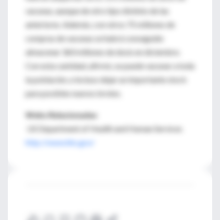
vacunas, aunque de otro tipo distinto de las
anteriores. Además, con otros 75 millones de
compras de vacunas se habrá conseguido
almacenar 360 millones de dosis en diciembre.
Con esta cantidad, afirmó, se puede vacunar a toda
la población, e incluso dejar un importante stock
para posibles nuevos brotes.
Webs Relacionadas
US Department of Health and Human Services
http://www.hhs.gov/