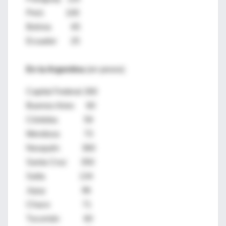
Perú 100
Bolivia 65
Ecuador 25
En la Argentina
(en pesos)
Capital Federal 260
Buenos Aires 60
Córdoba 59
Mendoza 73
Neuquén 360
Santa Cruz 350
Salta 134
Jujuy 96
Chaco 71
Tucumán 60