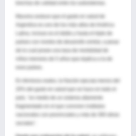
brechas de calidad entre los subsistemas.
Maceira sostuvo que el gasto en salud de
Argentina es uno de los más altos de América
Latina, incluso es el doble y hasta el triple de
países con niveles de desarrollo similar, a pesar
de lo cual posee una tasa de mortalidad de
niños menores de 5 años que duplica a la de
esos países.
En términos reales, la Nación ejecuta menos del
20% del gasto en salud que se hace en todo el
país, "en medio de un sistema altamente
fragmentado en el que conviven institutos
nacionales con provinciales y más de 300 obras
sociales".