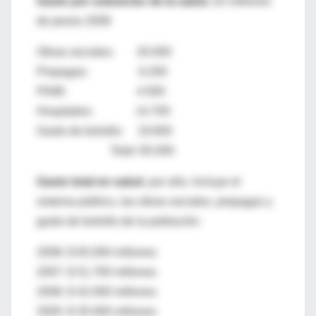
Gasto por subsector de la salud
, en millones
de pesos 2008
Obras sociales: 20.000
Prepagas: 6.200
PAMI: 4.500
Hospitales: 14.700
Gasto de bolsillo: 19.600
Total: 65.000
Gasto total en salud
, por año. Incluye el
sistema público, las obras sociales, prepagas y
gasto de bolsillo de la población:
2008: $ 65.000 millones
2007: $ 51.700 millones
2006: $ 42.000 millones
2005: $ 35.000 millones