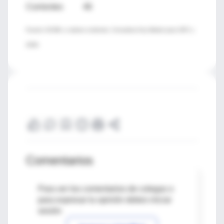
Corrientes 46
Fuente: ACAMI, a valores corrientes. Consultora Key Market para 2007 y
2008.
Comentarios
Para ver los comentarios de colegas o
para expresar tu opinión debes iniciar
sesión