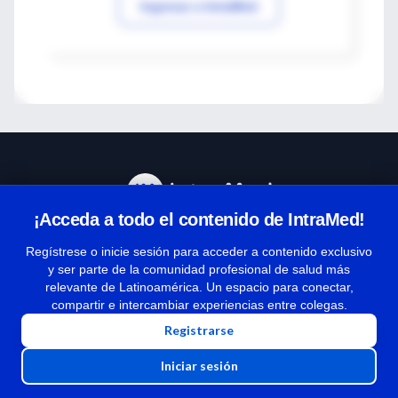
Ingresar a IntraMed
¡Acceda a todo el contenido de IntraMed!
Centro de Ayuda
Regístrese o inicie sesión para acceder a contenido exclusivo
y ser parte de la comunidad profesional de salud más
relevante de Latinoamérica. Un espacio para conectar,
Términos y condiciones
compartir e intercambiar experiencias entre colegas.
| Políticas de privacidad
Registrarse
| Todos los derechos reservados | Copyright 1997-2026
Iniciar sesión