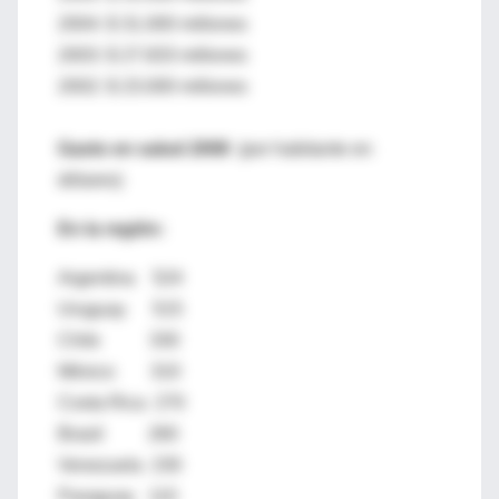
2004: $ 31.000 millones
2003: $ 27.833 millones
2002: $ 23.000 millones
Gasto en salud 2008
(por habitante en
dólares)
En la región:
Argentina 524
Uruguay 515
Chile 330
México 310
Costa Rica 270
Brasil 260
Venezuela 230
Paraguay 110