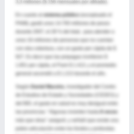
3,3 millones ($ 156 mensuales por afiliado).
En cuanto al
sistema público
(exceptuado el
PAMI), gastó unos 14.700 millones de pesos
durante 2007, el 28 % del total, para atender a
unos 16 millones de personas que no cuentan
con otra cobertura, con un gasto per cápita de $
927. Es decir que las prepagas invirtieron $
1.851 per cápita, el Pami $ 1.413, y el promedio
general ascendió a $ 1.213 durante el año.
Según
Daniel Maceira
, investigador del Centro
de Estudios de Estado y Sociedades (CEDES) y
del BID, el gasto en salud es muy desigual entre
las provincias: "Algunas invierten hasta
8 veces
más que otras" aseguró, y señaló que existe una
pobre articulación entre los fondos y profundas