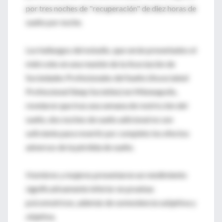
por tres noches de "recuperación" de diez horas de
sueño por noche.
Los hallazgos del estudio, que serán presentados el
miércoles en una reunión de la Asociación de
Sociedades Profesionales del Sueño (Associated
Professional Sleep Societies) en Minneapolis,
revelaron que tras una semana de restricción del
sueño, dos noches de sueño adicional no son
suficiente para revertir por completo los efectos
adversos de la pérdida de sueño.
Hombres y mujeres presentaron un rendimiento
significativamente inferior en pruebas
psicomotrices, además de somnolencia subjetiva y
objetiva.