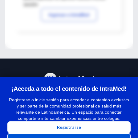
sesión
Ingresar a IntraMed
¡Acceda a todo el contenido de IntraMed!
Centro de Ayuda
Regístrese o inicie sesión para acceder a contenido exclusivo
y ser parte de la comunidad profesional de salud más
relevante de Latinoamérica. Un espacio para conectar,
Términos y condiciones
compartir e intercambiar experiencias entre colegas.
| Políticas de privacidad
Registrarse
| Todos los derechos reservados | Copyright 1997-2026