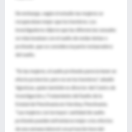
Sin embargo, según el estudio las mujeres se
recuperaban mejor que los hombres. Los
investigadores dijeron que las diferencias sexuales
se relacionaban con el sueño de ondas lentas o
profundo, que se considera la parte restauradora
del sueño.
"En las mujeres, el sueño profundo parecía tener un
efecto protector, pero no en los hombres", añadió
Vgontzas, quien también es director del Centro de
Investigación y Tratamiento del Sueño de la
Estatal de Pensilvania en Hershey, Pensilvania.
"Las mujeres con la mayor cantidad de sueño
profundo pueden enfrentarse mejor a los efectos
de una semana laboral con privación leve del