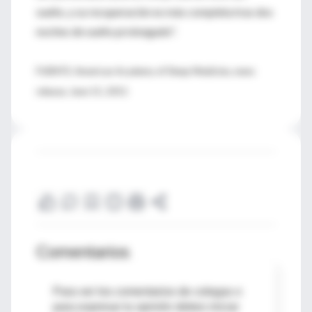
sueño, y su recuperación es más completa tras dos
noches de sueño prolongado".
FUENTE: American Academy of Sleep Medicine, news
release, June 15, 2011
Comentarios
Para ver los comentarios de colegas o
para expresar tu opinión debes iniciar