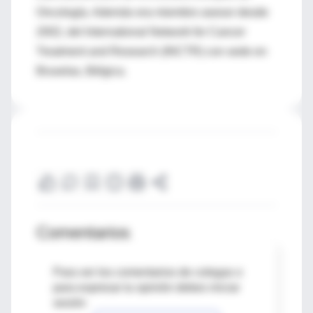
Oncología. Además era miembro asesor desde
2002, del International Network for Cancer
Treatment and Research (INCTR) con sede en
Bruselas, Bélgica.
Comentarios
Para ver los comentarios de colegas o
para expresar tu opinión debes iniciar
sesión