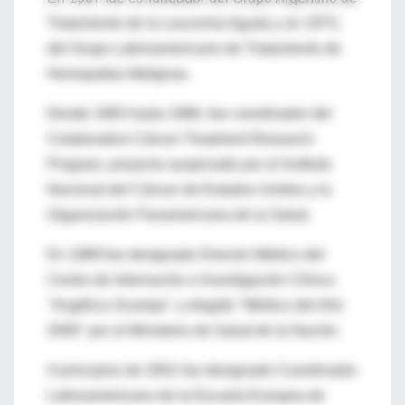
Tratamiento de la Leucemia Aguda y en 1973,
del Grupo Latinoamericano de Tratamiento de
Hemopatías Malignas.
Desde 1983 hasta 1986, fue coordinador del
Colaborative Cáncer Treatment Research
Program, proyecto auspiciado por el Instituto
Nacional del Cáncer de Estados Unidos y la
Organización Panamericana de la Salud.
En 1989 fue designado Director Médico del
Centro de Internación e Investigación Clínica
"Angélica Ocampo" y elegido "Médico del Año
2000" por el Ministerio de Salud de la Nación.
A principios de 2001 fue designado Coordinador
Latinoamericano de la Escuela Europea de