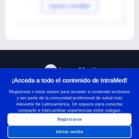
Ingresar a IntraMed
¡Acceda a todo el contenido de IntraMed!
Centro de Ayuda
Regístrese o inicie sesión para acceder a contenido exclusivo
y ser parte de la comunidad profesional de salud más
relevante de Latinoamérica. Un espacio para conectar,
Términos y condiciones
compartir e intercambiar experiencias entre colegas.
| Políticas de privacidad
Registrarse
| Todos los derechos reservados | Copyright 1997-2026
Iniciar sesión