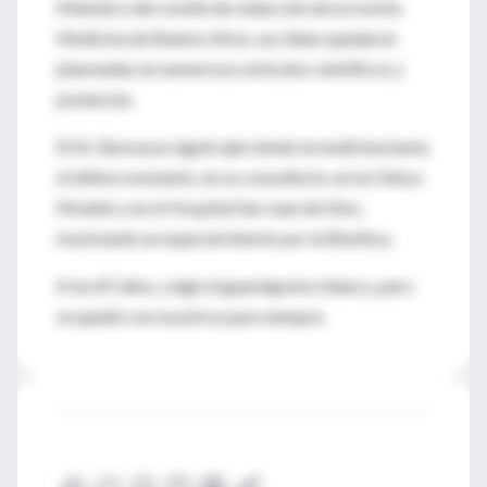
Miembro del comité de redacción de la revista
Medicina de Buenos Aires, sus ideas quedaron
plasmadas en numerosos artículos científicos y
ponencias.
El Dr. Barousse siguió ejerciendo la medicina hasta
el último momento, en su consultorio, en la Clínica
Modelo y en el Hospital San Juan de Dios,
mostrando un especial interés por la Bioética.
A los 87 años, colgó el guardapolvo blanco, pero
se quedó con nosotros para siempre.