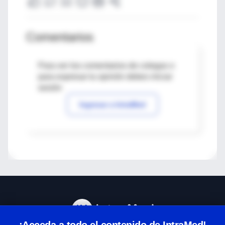
Comentarios
Para ver los comentarios de colegas o
para expresar tu opinión debes iniciar
sesión
Ingresar a IntraMed