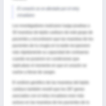
El corazón se ve afectado por el reloj
circadiano
Los investigadores realizaron luego pruebas a
30 muestras de tejido cardiaco de este grupo de
pacientes y encontraron que las muestras de los
pacientes de la cirugía en la tarde recuperaron
más rápidamente su capacidad de contraerse
cuando se pusieron en condiciones que
replicaban el momento en que el corazón se
vuelve a llenar de sangre.
El análisis genético de las muestras del tejido
cardiaco también reveló que los 287 genes
asociados con el reloj circadiano eran más
activos en las muestras de los pacientes de la