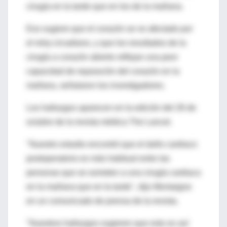
cirugía en la tarde que en los de la mañana.
Eso sugiere que el corazón se ve afectado por
el reloj circadiano, y que los resultados de la
cirugía a corazón abierto reflejan una peor
capacidad de reparación del corazón en la
mañana, señalaron los investigadores.
Los hallazgos aparecen en la edición del 26 de
octubre de la revista médica The Lancet.
"Nuestro estudio encontró que el daño cardiaco
postoperatorio es más habitual entre las
personas que se someten a una cirugía cardiaca
en la mañana que en la tarde", dijo Montaigne
en un comunicado de prensa de la revista.
"Nuestros hallazgos sugieren que esto es así