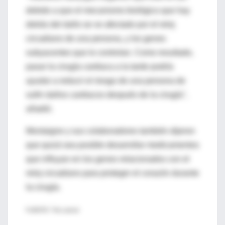
debido a que el mecanismo biológico que hay
detrás del daño se ve afectado por el reloj
circadiano de una persona, y los genes
subyacentes que lo controlan. Como resultado,
pasar la cirugía cardiaca a la tarde podría
ayudar a reducir el riesgo de una persona de
sufrir daños cardiacos después de la cirugía",
añadió.
Montaigne y sus colaboradores también dijeron
que quizá sea posible desarrollar medicamentos
que influyan en los genes relacionados con el
reloj circadiano para proteger el corazón durante
la cirugía.
FUENTE: The Lancet