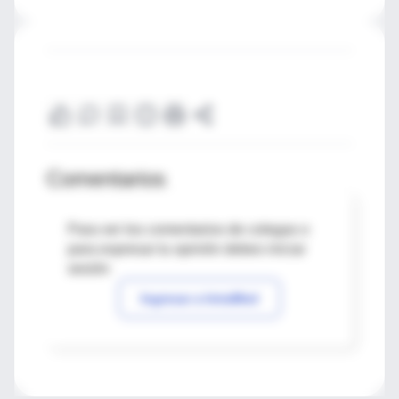
Comentarios
Para ver los comentarios de colegas o
para expresar tu opinión debes iniciar
sesión
Ingresar a IntraMed