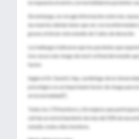
la respuesta al estrés y la mortalidad en pacientes ca
Sin embargo, no recoge información sobre las causas
las muertes debían tener que ver con la enfermedad 
graves al iniciar este estudio de 5 años de duración.
Los hallazgos indicaron que los pacientes que exper
tres veces más riesgo de morir al final del estudio qu
factor.
Según el Dr. David S. Sep, cardiólogo de la Universid
psicológico es un importante factor de riesgo para lo
en la mortalidad .
Todos los 170 hombres y 26 mujeres que participaron
sufrían un estrechamiento de más del 50% de una arter
estudio, todos ellos hombres.