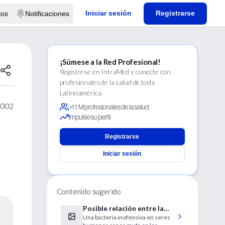
Iniciar sesión
Registrarse
tos
Notificaciones
¡Súmese a la Red Profesional!
Regístrese en IntraMed y conecte con
profesionales de la salud de toda
Latinoamérica.
2002
+1.1 M profesionales de la salud
Impulse su perfil
Registrarse
Iniciar sesión
Contenido sugerido
Posible relación entre la
Una bacteria inofensiva en seres
infección por una forma