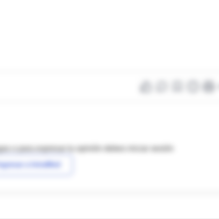
as o para expresar tu opinión debes iniciar sesión
ngresar a IntraMed