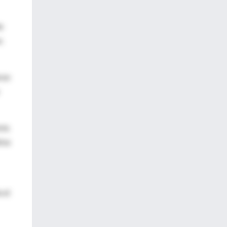
e
s
ron
rés
iva
 el