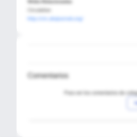
Webs Relacionadas
Circulation
http://circ.ahajournals.org/
Comentarios
Para ver los comentarios de coleg
I