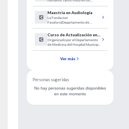
humanos sanos muta en los
mutada de Pseudomonas
pulmones de los pacientes con
aeruginosa y la fibrosis
fibrosis quística, causando una
Maestría en Audiología
quística
inflamación persistente
La Fundacion
Favaloro(Departamento de
PostGrado) informa sobre la
Maestría en Audiología
Curso de Actualización en
Organizado por el Departamento
Neurología Clínica 2002
de Medicina del Hospital Municipal
de Vicente López "Prof. Dr.
Bernardo Houssay", se realiza
este curso no arancelado.
Ver más
Personas sugeridas
No hay personas sugeridas disponibles
en este momento