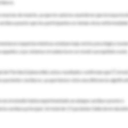
rdíacos.
 exactas de muerte, ya que los autores asumieron que la mayoría d
cardíaca puesto que los participantes no tenían otras enfermedade
imentaron isquemia mientras estaban bajo estrés psicológico tuvie
e aquellos cuyo sistema circulatoria no se reveló susceptible a este
ad de Florida (Gainesville), estos resultados confirman que  el est
s pacientes cardíacos, ya que hemos visto una diferencia significat
 en el estudio había experimentado un ataque cardíaco previo o
ia cardíaca principal. Un total de 17 pacientes fallecieron durante