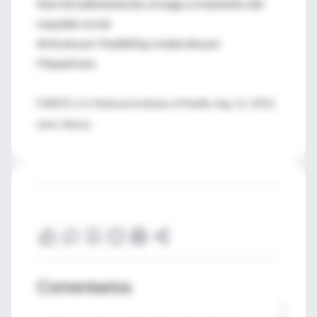
biorretroalimentación, el yoga y el aumento del
respaldo social.
Artículo por HealthDay, traducido por
Hispanicare
FUENTE: U.S. National Institutes of Health, Aug. 11, 2010,
news release.
Comentarios