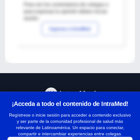
Para ver los comentarios de colegas o
para expresar tu opinión debes iniciar
sesión
Ingresar a IntraMed
¡Acceda a todo el contenido de IntraMed!
Centro de Ayuda
Regístrese o inicie sesión para acceder a contenido exclusivo
y ser parte de la comunidad profesional de salud más
relevante de Latinoamérica. Un espacio para conectar,
Términos y condiciones
compartir e intercambiar experiencias entre colegas.
| Políticas de privacidad