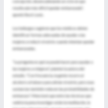
concepción, desencadenando un ciclo en que
resulta aún más difícil quedar embarazada",
apuntó Buck Louis.
Los hallazgos sugieren que los médicos deben
identificar formas adecuadas de ayudar a las
mujeres a reducir el estrés cuando intentan quedar
embarazadas.
"La pregunta es qué se puede hacer para ayudar a
las mujeres a relajarse", planteó la autora del
estudio. "Con frecuencia, la gente recurre al
alcohol o al tabaco para aliviar el estrés, pero esas
sustancias también reducen las probabilidades de
embarazo". Mencionó que entre las técnicas que
valdría la pena investigar están la meditación, la