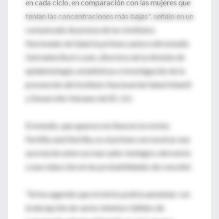
en cada ciclo, en comparación con las mujeres que
tenían las concentraciones más bajas", señalo en un
comunicado de prensa de los Institutos
Nacionales de Salud la primera autora del estudio
Germaine Buck Louis, directora de la división de
epidemiología, estadísticas e investigación de la
prevención del Instituto Nacional de Salud Infantil
y Desarrollo Humano de EE. UU.
El estudio, que aparece en línea en la revista
Fertility and Sterility, es el primero en mostrar una
asociación entre un marcador biológico del estrés
y una reducción en las probabilidades de concebir.
"Se ha sugerido que el estrés podría aumentar con
la decepción de varios intentos fallidos de