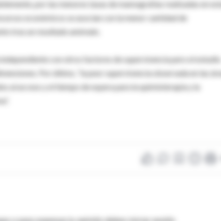
lemente, por las menores tasas de mamografías realizadas en est
ecursos económicos se asocian con la menor cantidad de
nto tras un resultado anómalo.
a independiente con otros factores de supervivencia pero el estudio
imensiones. Por último, “la peor supervivencia observada en las ár
s al acceso y el tiempo de espera para la quimioterapia y la
a”.
as o para expresar tu opinión debes iniciar sesión