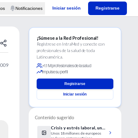
Iniciar sesión
Registrarse
tos
Notificaciones
¡Súmese a la Red Profesional!
Regístrese en IntraMed y conecte con
profesionales de la salud de toda
Latinoamérica.
2009
+1.1 M profesionales de la salud
Impulse su perfil
Registrarse
Iniciar sesión
Contenido sugerido
Crisis y estrés laboral, un
Unos 18 millones de europeos
cóctel mortífero