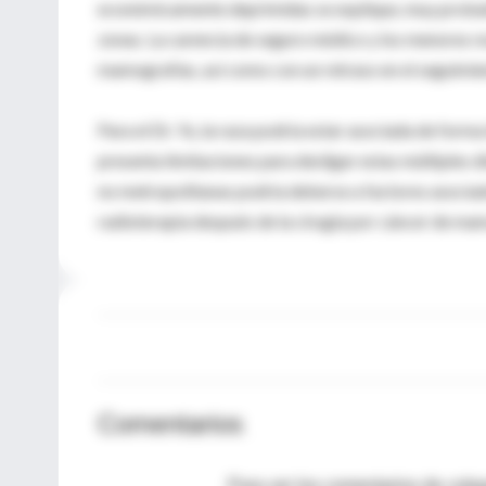
económicamente deprimidas se explique, muy probab
zonas. La carencia de seguro médico y los menores r
mamografías, así como con un retraso en el seguimie
Para el Dr. Yu, la raza podría estar asociada de form
presenta limitaciones para desligar estas múltiples d
no metropolitanas podría deberse a factores asociado
radioterapia después de la cirugía por cáncer de mam
Comentarios
Para ver los comentarios de coleg