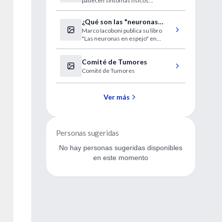
padecen síntomas físicos
causados por el estrés. Los
suicidios en France Telecom han
¿Qué son las "neuronas
despertado temor por la salud
Marco Iacoboni publica su libro
espejo"?
mental en el trabajo.
"Las neuronas en espejo" en
español.
Comité de Tumores
Comité de Tumores
Ver más
Personas sugeridas
No hay personas sugeridas disponibles
en este momento