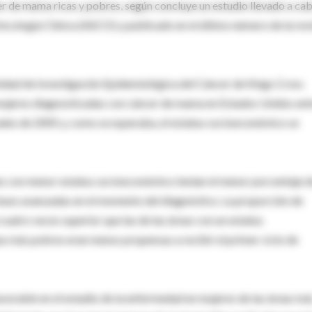
er de mama ricas y pobres, según concluye un estudio llevado a ca
ncología Clínica (ASCO) y publicado en el último número de la rev
 Unidad de Investigación Epidemiológica del Cáncer de Kings Cross
 mujeres diagnosticadas con cáncer de mama en Estados Unidos ent
nales de 2005 y, como se esperaba, el estatus socioeconómico se
reas con menor estatus socioeconómico tenían el menor porcentaje 
e fases avanzadas en el momento del diagnóstico. La proporción de
cuatro veces superior que las de las áreas con un estatus
as más pobres eran menos propensas a recibir el primer ciclo de
avorable en el estadio de la enfermedad en mujeres de las áreas má