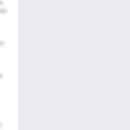
bo
ista
re
de
s