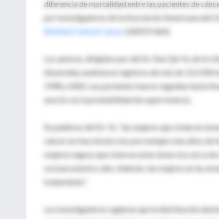
diferencia de mortalidad entre las pacientes de cánc
por investigadores de la Asociación Americana del O
BioMed Central Cancer
(2009;9:364).
Los autores, dirigidos por del Dr. Xue Qin Yu, de la
(Australia), analizaron registros de más de 112.500
1998 y 2002. Las pacientes fueron seguidas hasta fi
asoció con la probabilidad de supervivencia.
En palabras del Dr. Yu, “las mujeres que vivían en á
cáncer en fase inicial y los porcentajes más altos d
mujeres negras que viven en estas áreas era cerca de 
socioeconómico alto. Además, las mujeres en las áre
tratamiento”.
Los investigadores sugieren que la distribución desf