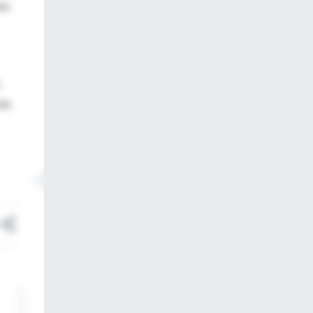
as
eas