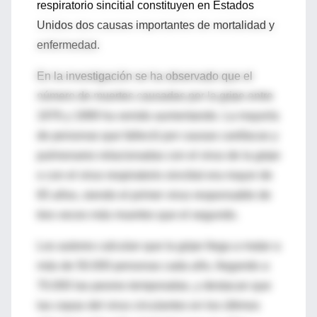
respiratorio sincitial constituyen en Estados
Unidos dos causas importantes de mortalidad y
enfermedad.
En la investigación se ha observado que el
número de muertes causadas por la gripe entre
1976 y 1999 ha venido aumentando. La mayoría
de personas que falleció por causas cardíacas y
pulmonares relacionadas con el virus de la gripe
o con el virus respiratorio sincitial era mayor de
65 años, siendo el primer virus responsable de
tres veces más muertes que el segundo.
Los autores calculan que la gripe llega a matar a
más de 50.000 personas cada año, llegando a
70.000 las peores temporadas, y destacan que
las cepas del virus circulantes en los últimos