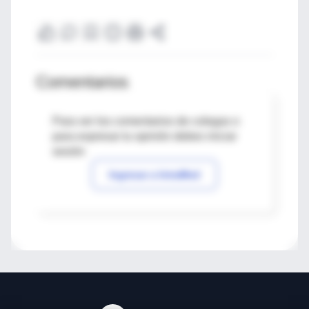
Comentarios
Para ver los comentarios de colegas o
para expresar tu opinión debes iniciar
sesión
Ingresar a IntraMed