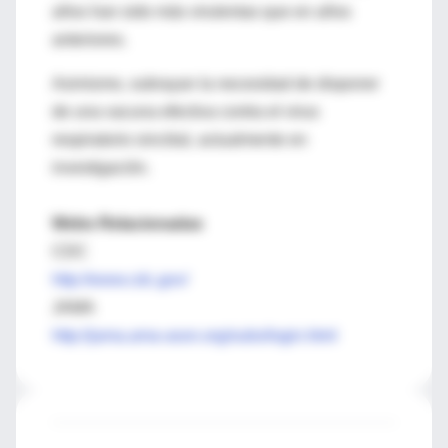
años han sido más virulentas que en años
anteriores.
Asimismo, subrayan la necesidad de disponer
de una vacuna efectiva contra el virus
respiratorio sincitial, actualmente en
investigación.
Webs Relacionadas
CDC
http://www.cdc.gov/
JAMA
http://jama.ama-assn.org/subs/login.html