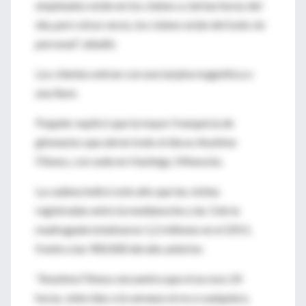
empleados están en los clubes a ciertas horas del
día, pero otras veces, los clubes están del todo sin
personal", añadió.
Los clientes entran con una tarjeta magnética o
una llave.
Poppler explicó que la mayor franquicia de
gimnasios que abren todo el día es Anytime
Fitness, con sede en Hastings, Minesota.
La cadena indicó este año que las visitas
registradas entre la medianoche y las 3 de la
madrugada totalizaron 1,2 millones en el 2011,
frente a las 900.000 del año anterior.
"Anytime Fitness encuentra que el acceso 24
horas, siete días a la semana sirve a cualquiera,