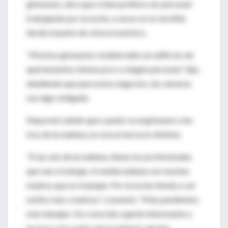
gimnasios, dice que si bien prefiere ver personal
trabajando por la noche, a veces no es factible
desde el punto de vista económico.
"Muchos gimnasios residenciales en edificios de
apartamentos tienen poco o ningún personal," dijo,
añadiendo que para estos negocios, las cámaras
son algo obligado.
Neporent señaló que cuando va al gimnasio a las
tres de la mañana, la concurrencia es distinta.
"A las seis de la mañana, tienes los profesionales
que van a trabajar. A media mañana ves muchas
madres que no trabajan. Por la noche tiendo a ver
estilos más creativos", comentó. "Más pendientes,
más tatuajes. He conocido a gente interesante a
las tres o las cuatro de la mañana", agregó.