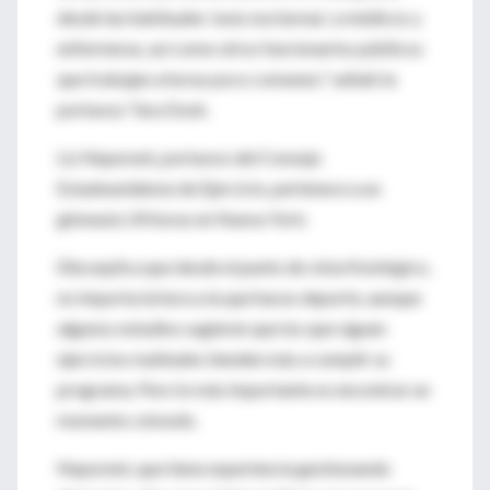
desde las habituales 'aves nocturnas', a médicos y
enfermeras, así como otros funcionarios públicos
que trabajan a horas poco comunes," señaló la
portavoz Tara Dosh.
Liz Neporent, portavoz del Consejo
Estadounidense de Ejercicio, pertenece a un
gimnasio 24 horas en Nueva York.
Ella explica que desde el punto de vista fisiológico,
no importa la hora a la que haces deporte, aunque
algunos estudios sugieren que los que siguen
ejercicios matinales tienden más a cumplir su
programa. Pero lo más importante es encontrar un
momento cómodo.
Neporent, que tiene experiencia gestionando