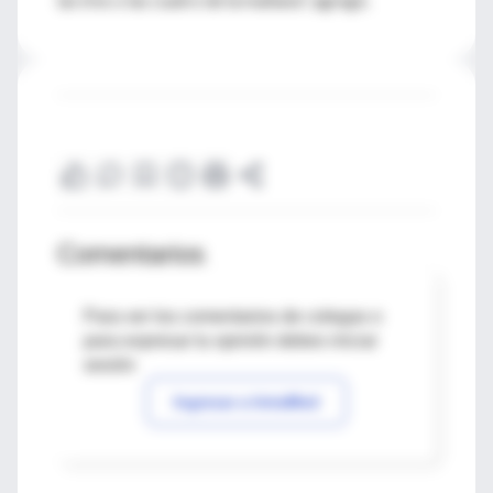
Comentarios
Para ver los comentarios de colegas o
para expresar tu opinión debes iniciar
sesión
Ingresar a IntraMed