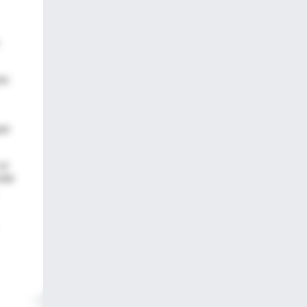
as
que
el
ular