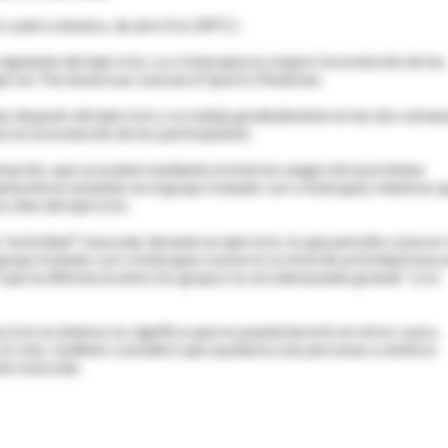
 cuatro minutos, de aire frío (30°C).
iguiente del ejercicio. La crioterapia no mejoró la evolución de los
uipo en The American Journal of Sports Medicine.
s después del ejercicio y se redujo gradualmente en las dos seman
yó en la evolución de los participantes.
amación, que se evaluó mediante el nivel en sangre de la proteína
ntuvieron estables en el grupo tratado con crioterapia, mientras 
 días del ejercicio.
a "actividad" muscular durante un ejercicio, lo que permite conocer 
grupo tratado con crioterapia conservó su nivel de actividad musc
ó que la diferencia entre los grupos no era demasiado grande "y no
cicio es intenso no significa que no pueda hacerlo en otros casos,
 Es más, Guilhem consideró que ayudaría a las personas a sentirse
ón muscular.