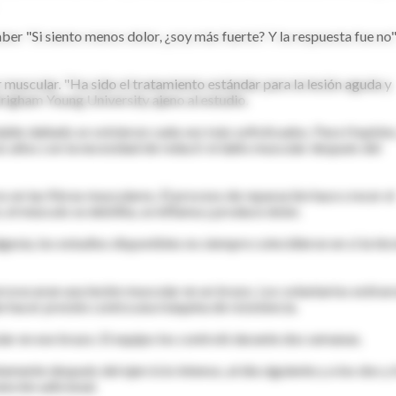
saber "Si siento menos dolor, ¿soy más fuerte? Y la respuesta fue no"
lor muscular. "Ha sido el tratamiento estándar para la lesión aguda y
Brigham Young University ajeno al estudio.
ejido dañado se volvieron cada vez más sofisticados. Para Hopkins,
s años con la necesidad de reducir el daño muscular después del
en las fibras musculares. El proceso de reparación hace crecer el
el músculo se debilita, se inflama y produce dolor.
esia, los estudios disponibles no siempre coincidieron en si la téc
rovocaran una lesión muscular en un brazo. Los voluntarios estirar
 hacer presión contra una máquina de resistencia.
ular en ese brazo. El equipo los controló durante dos semanas.
mente después del ejercicio intenso, al día siguiente y a los dos y 
ención adicional.