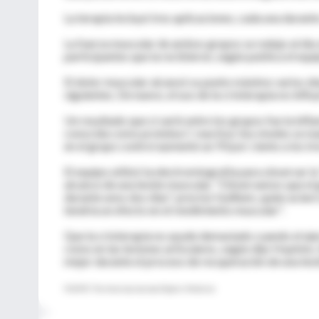
La terapia incluyó tres aplicaciones, cada una durante
La fuerza muscular de ambos grupos se redujo al día s
participantes que la recibieron, según publica el eq
El dolor muscular alcanzó su punto máximo varios día
siguientes. De nuevo, el uso de la crioterapia no influ
Un resultado que sí varió entre los grupos fue la infl
conocida como proteína C reactiva. Sus niveles se ma
en el grupo control aumentó un 93 por ciento a los tres
El equipo utilizó la electromiografía para observar l
alcance de una lesión muscular. "Observamos que el 
durante unos dos días", precisó Guilhem, quien aclar
tendría un efecto en el rendimiento muscular".
Que la crioterapia no ayude demasiado cuando el ejer
como en las lesiones articulares, según dijo Hopkins.
mejor durante el proceso de recuperación de una lesi
FUENTE: The American Journal of Sports Medicine