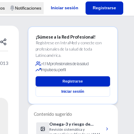
Iniciar sesión
Registrarse
tos
Notificaciones
¡Súmese a la Red Profesional!
Regístrese en IntraMed y conecte con
profesionales de la salud de toda
Latinoamérica.
2013
+1.1 M profesionales de la salud
Impulse su perfil
Registrarse
Iniciar sesión
Contenido sugerido
Omega-3 y riesgo de
Revisión sistemática y
eventos cardiovasculares