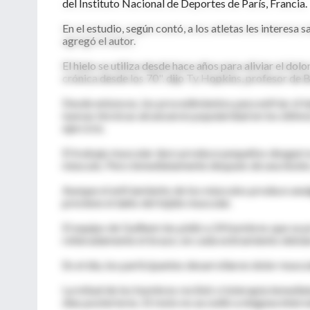
del Instituto Nacional de Deportes de París, Francia.
En el estudio, según contó, a los atletas les interesa 
agregó el autor.
El hielo se utiliza desde hace años para aliviar el do
crónica desde los 70", dijo Ty Hopkins, profesor de 
Desde entonces, los procedimientos para enfriar el t
nuevas técnicas alcanzaron popularidad en los último
ejercicio.
El trabajo muscular duro produce pequeños desgarros 
músculo. Pero inmediatamente después de una lesión, 
Aunque el enfriamiento de los músculos produce analg
previene el daño del tejido muscular.
El equipo de Guilhem les pidió a 24 hombres que se p
reiteradamente el brazo; en cada estiramiento debían
En el día, los participantes desarrollaron dolor musc
La mitad de los hombres recibió crioterapia inmediata
días posteriores. El resto no accedió a ninguna interv