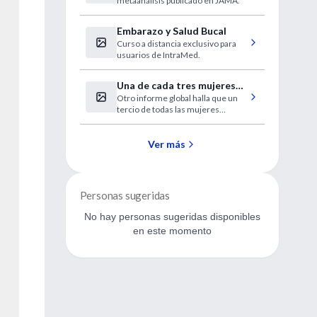
metaanálisis publicado en JAMA.
mayores
Embarazo y Salud Bucal
Curso a distancia exclusivo para
usuarios de IntraMed.
Una de cada tres mujeres
Otro informe global halla que un
sufre de abuso de parte de
tercio de todas las mujeres
su pareja
víctimas de asesinato fueron
asesinadas por su pareja.
Ver más
Personas sugeridas
No hay personas sugeridas disponibles
en este momento