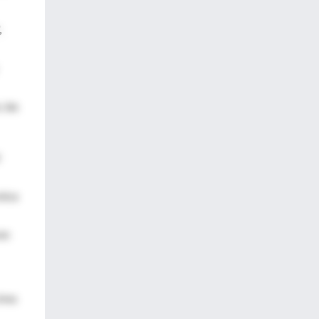
,
 las
nica
on
tres