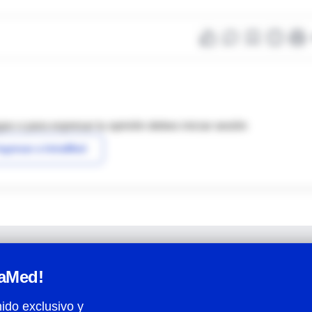
as o para expresar tu opinión debes iniciar sesión
ngresar a IntraMed
raMed!
ido exclusivo y