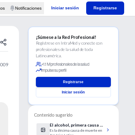
Iniciar sesión
Registrarse
tos
Notificaciones
¡Súmese a la Red Profesional!
Regístrese en IntraMed y conecte con
profesionales de la salud de toda
Latinoamérica.
2009
+1.1 M profesionales de la salud
Impulse su perfil
Registrarse
Iniciar sesión
Contenido sugerido
El alcohol, primera causa de
Es la décima causa de muerte en
muerte entre la población