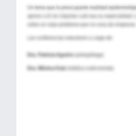
Un tema que la preocupante realidad epidemiológ
ajenos a él sin importar cuál sea su especialidad
sobre un viejo problema que no cesa de empeorar
Las conferencias estuvieron a cargo de:
Dra. Patricia Aguirre
(antropóloga)
Dra. Mónica Katz
(médica nutircionista)