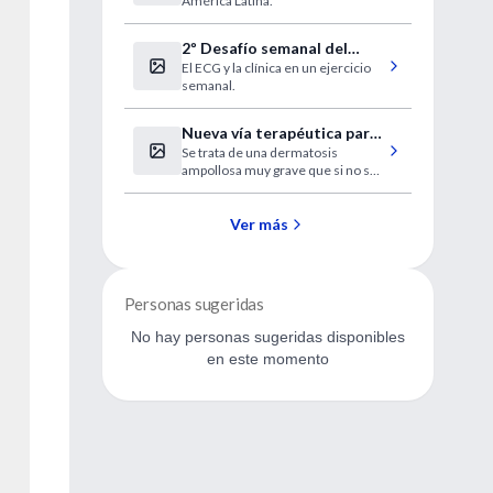
América Latina.
joven mexicana
2º Desafío semanal del
El ECG y la clínica en un ejercicio
"Curso a distancia de ECG"
semanal.
Nueva vía terapéutica para
Se trata de una dermatosis
tratar una enfermedad rara
ampollosa muy grave que si no se
de la piel
trata es mortal. Dos fármacos
indicados para otras
enfermedades serían eficaces en
Ver más
esta afección.
Personas sugeridas
No hay personas sugeridas disponibles
en este momento