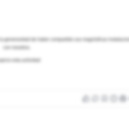
a generosidad de haber compartido sus magnísifcas instalacio
con nosotros.
picio esta actividad