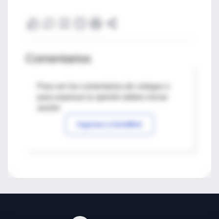
Comentarios
Para ver los comentarios de colegas o
para expresar tu opinión debes iniciar
sesión
Ingresar a IntraMed