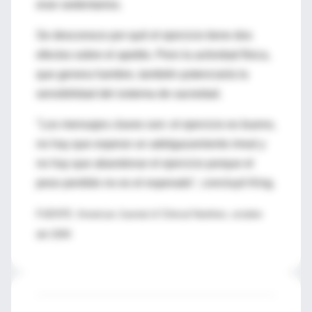
eran sedentarios.
Se desconoce por qué el ejercicio tiene dos
efectos sobre el apetito. Pero la actividad física,
que genera hambre, también potenciaría la
sensibilidad del sistema de saciedad.
"Los mensajes claves son: el ejercicio es bueno,
no hay que esperar un adelgazamiento irreal y
no hay que abandonar el ejercicio porque el
peso perdido no es el esperado", concluyó King.
FUENTE: American Journal of Clinical Nutrition, octubre
del 2009