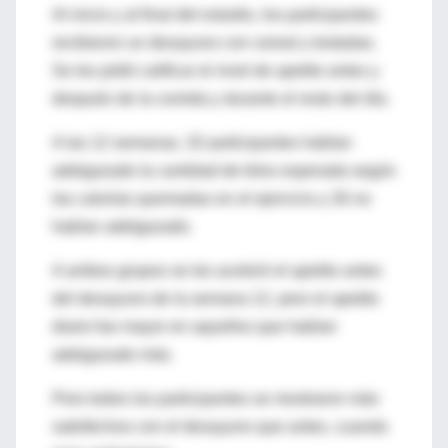
Al inicio y al final del estudio, los participantes
recibieron un desayuno con cereal y tostadas.
Se les pidió calificar el nivel de apetito antes y
después de la comida y durante el resto del día.
A las 12 semanas, 32 participantes habían
adelgazado la cantidad de kilos esperada según
las calorías quemadas en el ejercicio y 26 no
habían adelgazado.
A ambos grupos se les aceleró el apetito antes
del desayuno de la semana 12, pero el apetito
diario fue mayor en aquellos que habían
adelgazado más.
Pero todos los participantes se mostraron más
satisfechos con el desayuno que antes, cuando