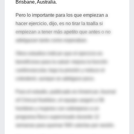
Brisbane, Australia.
Pero lo importante para los que empiezan a
hacer ejercicio, dijo, es no tirar la toalla si
empiezan a tener más apetito que antes o no
adelgazan tanto como esperaban.
Otros estudios indican que el ejercicio es
beneficioso para la salud: mejora la función
cardiovascular, baja la presión y reduce el
colesterol, aunque se adelgace poco.
Para el estudio, publicado en American Journal
of Clinical Nutrition, el equipo asignó a 58
hombres y mujeres con sobrepeso a un
programa físico supervisado durante 12
semanas para quemar 500 calorías por sesión.