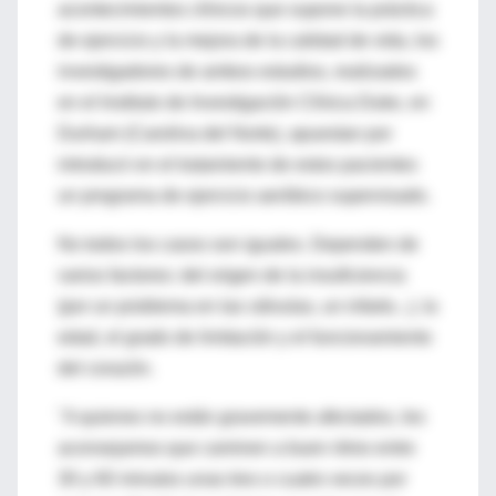
acontecimientos clínicos que supone la práctica
de ejercicio y la mejora de la calidad de vida, los
investigadores de ambos estudios, realizados
en el Instituto de Investigación Clínica Duke, en
Durham (Carolina del Norte), apuestan por
introducir en el tratamiento de estos pacientes
un programa de ejercicio aeróbico supervisado.
No todos los casos son iguales. Dependen de
varios factores: del origen de la insuficiencia
(por un problema en las válvulas, un infarto...), la
edad, el grado de limitación y el funcionamiento
del corazón.
"A quienes no están gravemente afectados, les
aconsejamos que caminen a buen ritmo entre
30 y 60 minutos unas tres o cuatro veces por