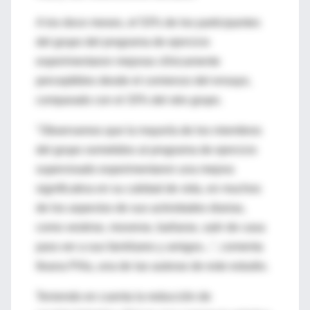
A los doce meses, el 53% de los participantes
del grupo del programa de ejercicio
experimentaron mejoras clínicamente
perceptibles desde el comienzo del ensayo,
comparado con el 33% del otro grupo.
"Observamos que la mayoría de los miembros
del grupo sometidos al programa de ejercicio
supervisado experimentaron una mejora
significativa en su calidad de vida, en muchos
de los aspectos de sus actividades diarias,
como vestirse, moverse, bañarse, salir de casa
para ver a sus familiares y amigos...", comenta
Ileana Piña, una de las autoras de este estudio.
Teniendo en cuenta la reducción de