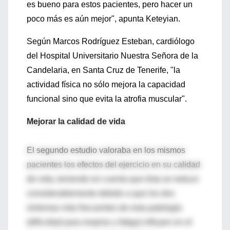
es bueno para estos pacientes, pero hacer un
poco más es aún mejor", apunta Keteyian.
Según Marcos Rodríguez Esteban, cardiólogo
del Hospital Universitario Nuestra Señora de la
Candelaria, en Santa Cruz de Tenerife, "la
actividad física no sólo mejora la capacidad
funcional sino que evita la atrofia muscular".
Mejorar la calidad de vida
El segundo estudio valoraba en los mismos
pacientes los efectos del ejercicio en su calidad
de vida, teniendo en cuenta que ésta se reduce
considerablemente debido a que los dos
síntomas más frecuentes de esta patología
(dificultad para respirar y fatiga) influyen en el