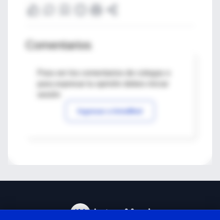
Comentarios
Para ver los comentarios de colegas o
para expresar tu opinión debes iniciar
sesión
Ingresar a IntraMed