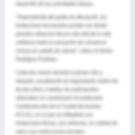
desarrollo de las actividades diarias.
"Dependiendo del grado de afectación, las
limitaciones funcionales pueden ser desde
grandes esfuerzos físicos más allá de la vida
cotidiana hasta la sensación de cansancio
incluso en estado de reposo", indica el doctor
Rodríguez Esteban.
Cada tres meses durante el primer año y,
después, anualmente (el seguimiento medio fue
de dos años y medio), los participantes
rellenaban un cuestionario (Cuestionario
Cardiovascular de la Ciudad de Kansas -
KCCQ-), en el que se reflejaban sus
limitaciones físicas, sus síntomas, su calidad de
vida y sus restricciones sociales.