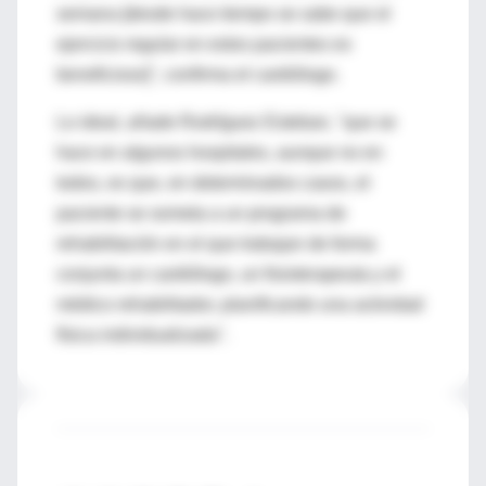
semana [desde hace tiempo se sabe que el
ejercicio regular en estos pacientes es
beneficioso]", confirma el cardiólogo.
Lo ideal, añade Rodríguez Esteban, "que se
hace en algunos hospitales, aunque no en
todos, es que, en determinados casos, el
paciente se someta a un programa de
rehabilitación en el que trabajan de forma
conjunta un cardiólogo, un fisioterapeuta y el
médico rehabilitador, planificando una actividad
física individualizada".