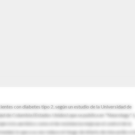
cientes con diabetes tipo 2, según un estudio de la Universidad de
idad de Columbia (Estados Unidos) que se publica en "Neurology". 
ejercicio aeróbico como el de resistencia mejoran el control de la
edad, lo que a su vez reduce el riesgo de infarto de miocardio e ic