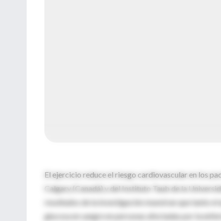
El ejercicio reduce el riesgo cardiovascular en los pa
Calgary (Canadá) y del Instituto Taub de la Univers
resultados de la investigación muestran que tanto el 
glucosa en sangre en personas afectadas por la enferm