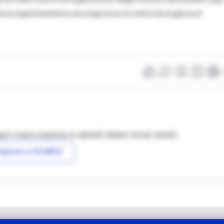
ncia experimentaron una mejoría en el control de la glucosa".
as o para expresar tu opinión debes iniciar sesión
ngresar a IntraMed