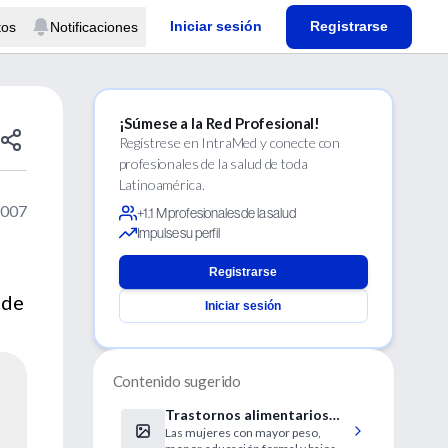
Iniciar sesión
Registrarse
tos
Notificaciones
¡Súmese a la Red Profesional!
Regístrese en IntraMed y conecte con
profesionales de la salud de toda
Latinoamérica.
2007
+1.1 M profesionales de la salud
Impulse su perfil
Registrarse
 de
Iniciar sesión
Contenido sugerido
Trastornos alimentarios
Las mujeres con mayor peso,
compulsivos en