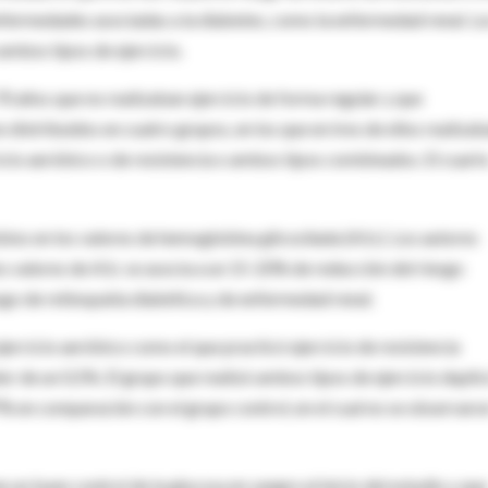
nfermedades asociadas a la diabetes, como la enfermedad renal. L
mbos tipos de ejercicio.
70 años que no realizaban ejercicio de forma regular y que
 distribuidos en cuatro grupos, en los que en tres de ellos realiza
icio aeróbico o de resistencia o ambos tipos combinados. El cuart
bios en los valores de hemoglobina glicosilada (A1c). Los autores
s valores de A1c se asocia a un 15-20% de reducción del riesgo
sgo de retinopatía diabética y de enfermedad renal.
ejercicio aeróbico como el que practicó ejercicio de resistencia
r de un 0,5%. El grupo que realizó ambos tipos de ejercicio dupli
7% en comparación con el grupo control, en el cual no se observaro
 un buen control de la glucosa en sangre al inicio del estudio y que