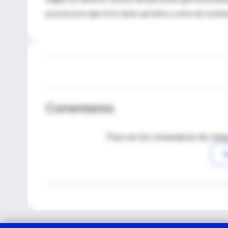
practicaron ejercicio tanto aeróbico como de resiste
Comentarios
Para ver los comentarios de coleg
I