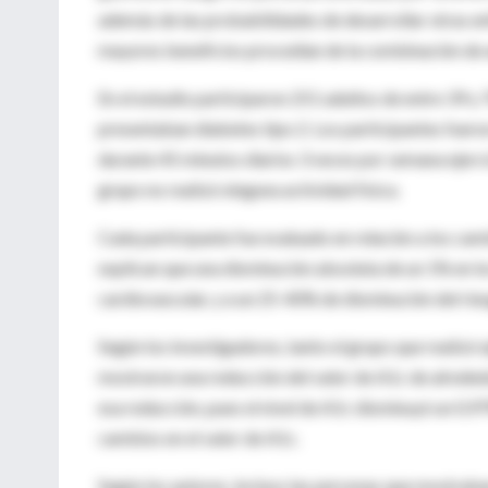
además de las probabilidades de desarrollar otras e
mayores beneficios procedían de la combinación de a
En el estudio participaron 251 adultos de entre 39 y 
presentaban diabetes tipo 2. Los participantes fueron
durante 45 minutos diarios 3 veces por semana ejerc
grupo no realizó ninguna actividad física.
Cada participante fue evaluado en relación a los cam
explican que una disminución absoluta de un 1% en lo
cardiovascular, y a un 25-40% de disminución del rie
Según los investigadores, tanto el grupo que realizó 
mostraron una reducción del valor de A1c de alrededo
esa reducción, pues el nivel de A1c disminuyó un 0,9
cambios en el valor de A1c.
Según los autores, incluso las personas que mostraban