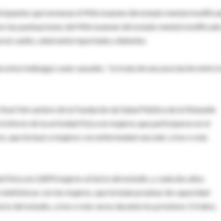
rticipantes que tomaran el Mini examen del estado mental modifica
mo las puntuaciones del Mini examen del estado mental modificado
oral, sueño, salud autorreportada y diabetes.
estos hallazgos sean causales, "se trata de una asociación entre l
-Noel Vercambre de la Fundación de Salud Pública de la Mutuelle
l efecto de la actividad física en mujeres que participaron en el
es, que incluyó a mujeres con enfermedad vascular y tres o más
 física en 2,809 mujeres al inicio del estudio, y cada dos años
telefónicas con las mujeres, que incluían pruebas de capacidad
cio del estudio, y tres o más veces durante los próximos 5.4 años.