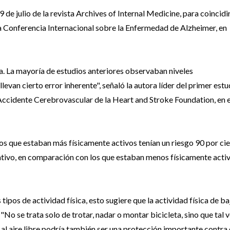
de julio de la revista Archives of Internal Medicine, para coincidi
 Conferencia Internacional sobre la Enfermedad de Alzheimer, en
. La mayoría de estudios anteriores observaban niveles
evan cierto error inherente", señaló la autora líder del primer estu
Accidente Cerebrovascular de la Heart and Stroke Foundation, en e
los que estaban más físicamente activos tenían un riesgo 90 por ci
cativo, en comparación con los que estaban menos físicamente activ
pos de actividad física, esto sugiere que la actividad física de ba
No se trata solo de trotar, nadar o montar bicicleta, sino que tal 
r al aire libre podría también ser una protección importante contra 