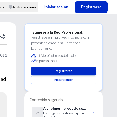
Iniciar sesión
Registrarse
tos
Notificaciones
¡Súmese a la Red Profesional!
Regístrese en IntraMed y conecte con
profesionales de la salud de toda
Latinoamérica.
2011
+1.1 M profesionales de la salud
Impulse su perfil
Registrarse
dad
Iniciar sesión
Contenido sugerido
Alzheimer heredado se
Investigadores afirman que un
puede detectar veinte años