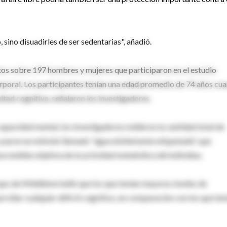
 sino disuadirles de ser sedentarias", añadió.
atos sobre 197 hombres y mujeres que participaron en el estudio
poral. Los participantes tenían una edad promedio de 74 años cu
ltad cognitiva, señalaron los investigadores.
capacidad mental, los investigadores midieron la cantidad total de
o, usaron un método llamado "agua doblemente etiquetada", que
na medida objetiva de la actividad metabólica del individuo.
upo de Middleton halló que los que tenían mayores niveles de
rollar cualquier déficit cognitivo, en comparación con los que ten