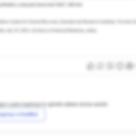
ultados y una persona más feliz", afirmó.
tion Center for Stroke Recovery, Sunnybrook Research Institute, Toronto; E
le; July 19, 2011, Archives of Internal Medicine, online.
as o para expresar tu opinión debes iniciar sesión
ngresar a IntraMed