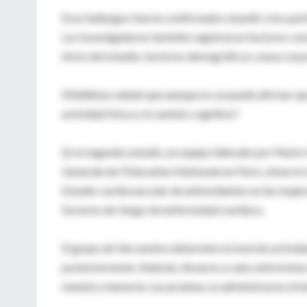
Esos hallazgos fueron confirmados al pedir a los pa
Los investigadores también registraron factores co
inicio del estudio, factores demográficos, masa corp
Middleton señaló que aunque no se puede afirmar que 
actividad física y el cambio cognitivo".
En el segundo estudio, un equipo liderado por Marie
Generale de l'Education Nationale en París, observó e
Estudio cardiovascular de antioxidantes en las mujer
factores de riesgo de enfermedad cardiaca.
El grupo de Vercambre determinó el nivel de actividad
posteriormente. Además, llevaron a cabo entrevistas 
mental y memoria. Las pruebas se administraron al ini