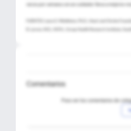
veces por semana con un cuidador lleva a mejores res
FUENTES: Laura E. Middleton, Ph.D., Heart and Stroke Founda
B. Larson, M.D., M.P.H., Group Health Research Institute, Seatt
Comentarios
Para ver los comentarios de coleg
I