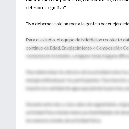
deterioro cognitivo".
"No debemos solo animar a la gente a hacer ejercicio,
Para el estudio, el equipo de Middleton recolectó d
continuo de Edad, Envejecimiento y Composición Cor
comenzaron el estudio, y ninguno tenía ninguna dificu
Para determinar los efectos de la actividad sobre la 
energía utilizada por los participantes. Para hacerl
muestra la cantidad de agua que pierde la persona, u
Durante entre dos y cinco años de seguimiento, el gr
actividad física tenían menos probabilidades de desar
los menores niveles de actividad física.