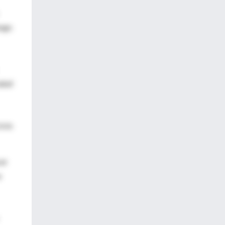
esgo
alud
icio
cer
a