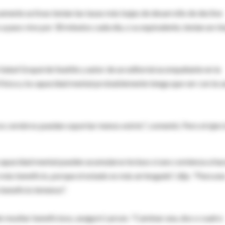
amente activas tenían las tasas más bajas de desarrollo de declive
 paso vivo por 30 minutos cada día, o su equivalente, tenían un ri
en Salud Grupal de Seattle y autor de un editorial acompañante en la
d física y la capacidad mental probablemente tenga que ver con la s
s cerebros puedan soportar menos estrés", comentó. Pero el ejerc
a capacidad mental pueden acumularse incluso si uno comienza a ha
más beneficio, porque el estado es más arriesgado", dijo. "Para un
beneficio inmenso".
ede resultar beneficioso, aseguró Larson. "Caminar una, dos o cuatro