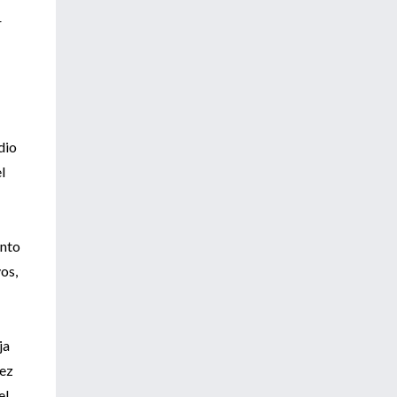
r
dio
l
ento
os,
ja
vez
el