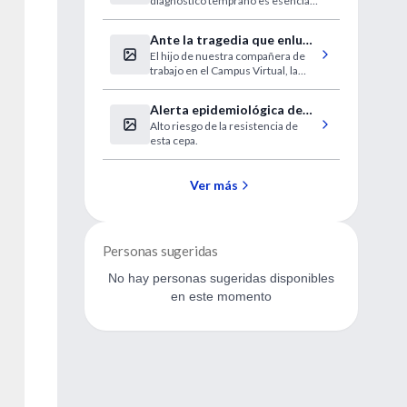
diagnóstico temprano es esencial
antes
para conservar las capacidades
mentales y memorias de los
Ante la tragedia que enluta
pacientes.
El hijo de nuestra compañera de
a la familia de la Dra. Diana
trabajo en el Campus Virtual, la
Cohen Agrest
Dra. Diana Cohen Agrest, fue
salvajemente asesinado en Bs. As.
Alerta epidemiológica de
Alto riesgo de la resistencia de
OPS por gonorrea
esta cepa.
Ver más
Personas sugeridas
No hay personas sugeridas disponibles
en este momento