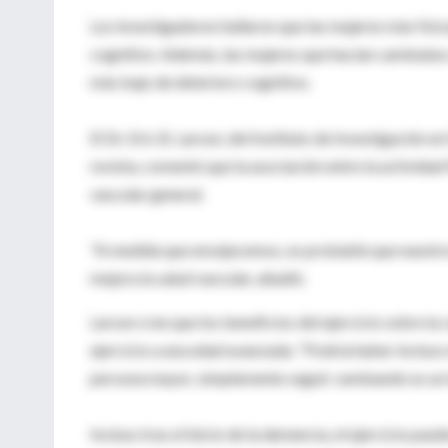
Los investigadores hallaron que las mujeres más físic
cognitivo. Además, las mujeres que hacían caminatas a
más bajo de deterioro cognitivo.
El Dr. Eric B. Larson, del Instituto de Investigación 
revista, comentó que la asociación entre la activida
vascular general.
"A medida que envejecemos, es probable que nuestro
mejora la salud vascular, añadió.
Larson cree que los beneficios del ejercicio sobre l
ejercicio a una edad avanzada. "Podría haber incluso 
persona mayor, simplemente seguir caminando es un 
Incluso tras el inicio de la demencia, el ejercicio pu