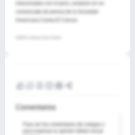
relacionadas con el peso, anotaron en un
comunicado de prensa de la Sociedad
Americana Contra El Cáncer.
FUENTE: American Cancer Society
Comentarios
Para ver los comentarios de colegas o
para expresar tu opinión debes iniciar