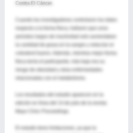
Contra El Cáncer.
Cuando los investigadores controlaron los datos
respecto a la forma física, hallaron que unos
periodos largos de inactividad solo aumentaban
la cantidad de grasa en la sangre y reducían el
colesterol bueno. Además, mientras mejor forma
física tenía el participante, más bajo era su
riesgo de obesidad y otras enfermedades
relacionadas con el metabolismo.
Los resultados del estudio aparecen en la
edición en línea del 14 de julio de la revista
Mayo Clinic Proceedings.
El estudio tiene limitaciones, ya que la