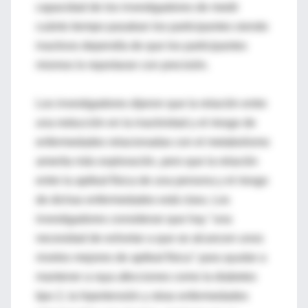
capacidad de los investigadores de medir
cuánto tiempo pasaban los participantes siendo
inactivos dependía de que los participantes
mismos lo reportaran con precisión.
Los investigadores dijeron que la relación entre
una reducción en la inactividad y el riesgo de
enfermedades relacionadas con el metabolismo
amerita más exploración, pero que la relación
entre la aptitud física de una persona y el riesgo
de dichas enfermedades está clara. Los
investigadores consideran que hay "una
necesidad de exhortar a que se alcancen unos
niveles mejores de aptitud física" para ayudar a
mantener a raya afecciones como la diabetes
tipo 2, la hipertensión y otras enfermedades