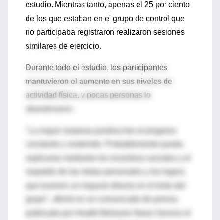
estudio. Mientras tanto, apenas el 25 por ciento
de los que estaban en el grupo de control que
no participaba registraron realizaron sesiones
similares de ejercicio.
Durante todo el estudio, los participantes
mantuvieron el aumento en sus niveles de
actividad física, y pocas personas lo
abandonaron.
"La mayor sorpresa positiva fue el progreso
constante y sostenido. Probablemente pueda
explicarse mediante los incentivos sociales y el
respaldo de las metas personales y los logros
que tuvieron un impacto directo en el éxito del
grupo", afirmó en un comunicado de prensa
publicado por Health Behavior News Service el