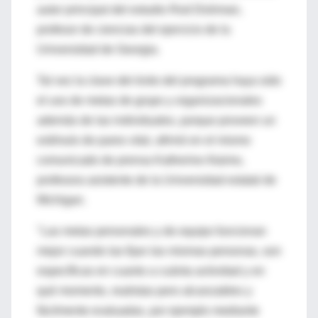
autor principal del estudio Rod Dishman,
profesor de ciencias del ejercicio de la
Universidad de Georgia.
Tal vez la clave del éxito del programa haya sido
el uso de metas de grupo y organizacionales
además de las individuales, porque proveen un
estímulo de pares vital, afirmó en el mismo
comunicado de prensa Katherine Alaimo,
profesora asistente de la Universidad estatal de
Michigan.
"Las metas personales y de equipo funcionan
mejor cuando las fijan las mismas personas, son
específicas en cuanto a cuánta actividad y en
qué momento, realistas pero alcanzables y
fácilmente evaluadas, por ejemplo mediante