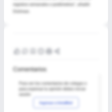
registros semanales o podómetros", añadió
Dishman.
Comentarios
Para ver los comentarios de colegas o
para expresar tu opinión debes iniciar
sesión
Ingresar a IntraMed