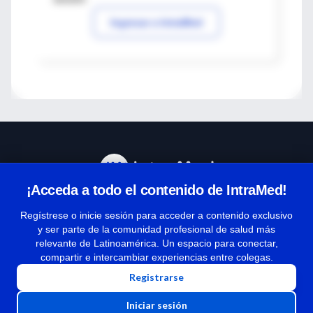
Ingresar a IntraMed
¡Acceda a todo el contenido de IntraMed!
Centro de Ayuda
Regístrese o inicie sesión para acceder a contenido exclusivo
y ser parte de la comunidad profesional de salud más
relevante de Latinoamérica. Un espacio para conectar,
Términos y condiciones
compartir e intercambiar experiencias entre colegas.
| Políticas de privacidad
Registrarse
| Todos los derechos reservados | Copyright 1997-2026
Iniciar sesión