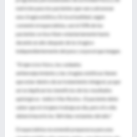
nutrición para los pacientes que van a atravesar
una cirugía estética. En la actualidad, según
comentó el especialista, casi el 50% de los
pacientes se inscriben voluntariamente hasta
durante un año después de la cirugía e
independientemente del peso corporal que tengan.
"El ejercicio físico, los cuidados
antienvejecimiento y las cirugías estéticas tienen
que estar dentro de un tratamiento integral, ya que
así se duplican los beneficios de los resultados
quirúrgicos -indicó Vila-Rovira-. El paciente debe
saber que el cirujano trabaja un día, pero él o ella
deberá hacerlo los 364 días restantes del año."
El especialista recomendó prepararse para una