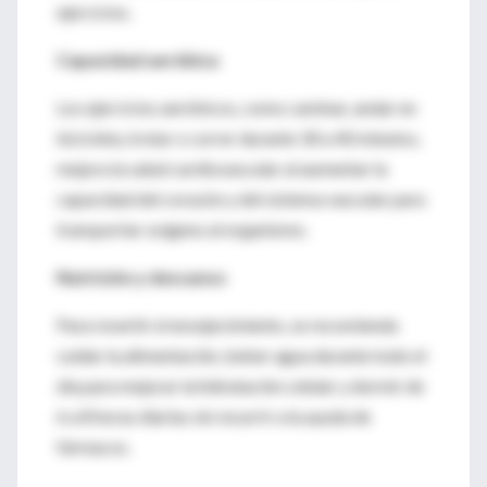
ejercicios.
Capacidad aeróbica
Los ejercicios aeróbicos, como caminar, andar en
bicicleta, trotar o correr durante 30 a 40 minutos,
mejora la salud cardiovascular al aumentar la
capacidad del corazón y del sistema vascular para
transportar oxígeno al organismo.
Nutrición y descanso
Para revertir el envejecimiento, se recomienda
cuidar la alimentación, beber agua durante todo el
día para mejorar la hidratación celular y dormir de
6 a 8 horas diarias sin recurrir a la ayuda de
fármacos.