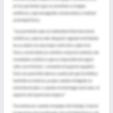
en los pacientes que se sometían a cirugías
estéticas y que enseguida comenzaban a realizar
actividad física.
"Las pacientes que se realizaban intervenciones
estéticas y que un año después seguían invirtiendo
en su salud con una mejor nutrición y ejercicio
físico, mostraban un cambio corporal, mental y de
resultados estéticos que es imposible de lograr
sólo con el bisturí -comentó el experto español-.
Esto nos permitió darnos cuenta de que la belleza
también es interna, ya que cuando el hígado no
está intoxicado o cuando el estómago está sano, el
aspecto de la persona mejora."
Fue entonces cuando el equipo de trabajo crearon
programas personalizados de actividad física y de