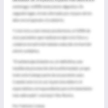
estómago: el 80% tenía estrés digestivo. En
segundo lugar, el más afectado por el paso de los
años era el aparato circulatorio.
Y a los tres a seis meses posteriores, el 100% de
esos pacientes que realizaron ejercicio físico y
cuidaron la nutrición habían reducido el nivel del
estrés oxidativo.
"El antienvejecimiento es, en definitiva, una
medida de prevención de la enfermedad, ya que
todo este trabajo parte de un paciente sano.
Cuando esto no es así, la persona debe ir al
especialista correspondiente para el tratamiento
más adecuado", concluyó Vila-Rovira.
Por Fabiola Czubaj