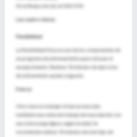
De la Redacción de LA NACION
Las cuatro claves
Flexibilidad
La flexibilidad física es uno de los componentes de
un programa de entrenamiento para retrasar el
envejecimiento. Realizar 10 minutos de ejercicios
de estiramiento ayuda a lograrla.
Fuerza
Otra clave es trabajar la fuerza muscular,
mediante una rutina de trabajo de musculación con
una sobrecarga ligera, según la edad. Se
recomienda realizar 10 minutos de este tipo de