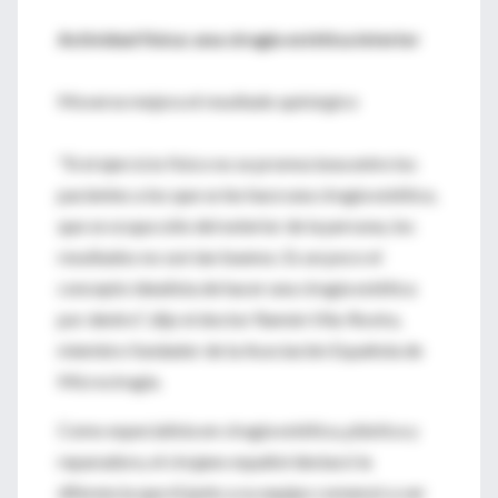
Actividad física: una cirugía estética interior
Moverse mejora el resultado quirúrgico
"Si el ejercicio físico no se promociona entre los
pacientes a los que se les hace una cirugía estética,
que se ocupa sólo del exterior de la persona, los
resultados no son tan buenos. Es un poco el
concepto idealista de hacer una cirugía estética
por dentro", dijo el doctor Ramón Vila-Rovira,
miembro fundador de la Asociación Española de
Microcirugía.
Como especialista en cirugía estética, plástica y
reparadora, el cirujano español destacó la
diferencia que él junto a su equipo comenzó a ver