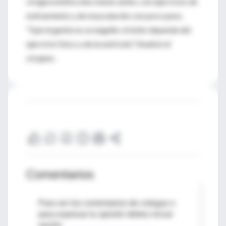
cirugía estética dos meses antes, con ejercicios de
estiramiento y de musculación con poco peso.
"Que la gente no se engañe: el éxito depende del
ejercicio físico y de la nutrición", finalizó el
cirujano.
Comentarios
Para ver los comentarios de colegas o
para expresar tu opinión debes iniciar
sesión