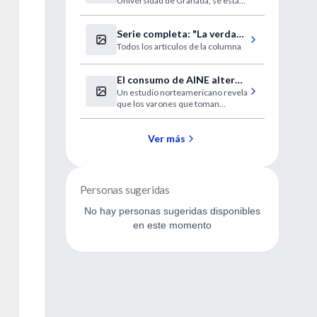
Universidad de Granada, se está
clase turista
actualmente evaluando su utilidad
en voluntarios sanos.
Serie completa: "La verdad
Todos los artículos de la columna
y otras mentiras"
El consumo de AINE altera
Un estudio norteamericano revela
los niveles de PSA en
que los varones que toman
sangre
antiinflamatorios con regularidad
presentan menores
concentraciones de este
Ver más
marcador del cáncer de próstata.
Personas sugeridas
No hay personas sugeridas disponibles
en este momento