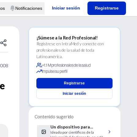
Iniciar sesión
Registrarse
tos
Notificaciones
¡Súmese a la Red Profesional!
Regístrese en IntraMed y conecte con
profesionales de la salud de toda
Latinoamérica.
2008
+1.1 M profesionales de la salud
Impulse su perfil
de
Registrarse
Iniciar sesión
Contenido sugerido
Un dispositivo para
Ideado por científicos de la
prevenir el síndrome de la