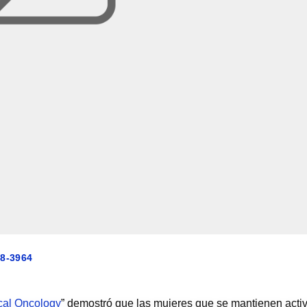
58-3964
ical Oncology
” demostró que las mujeres que se mantienen acti