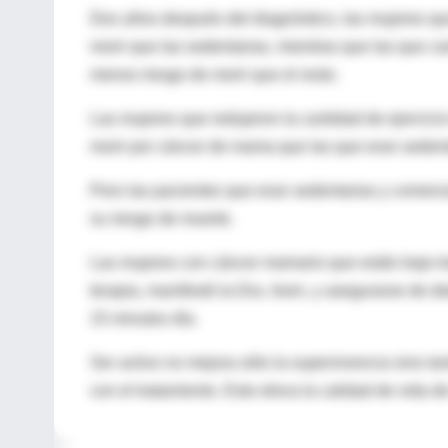
Dos años después del diagnóstico, las mujeres qu
morir que las sedentarias, mientras que las que 
menos riesgo de morir que el resto.
Las mujeres que redujeron la cantidad de ejercicio
morir por cáncer de mama que las que eran sedenta
Pero las pacientes que eran sedentarias y comenz
su riesgo de muerte.
Las mujeres con cáncer mamario que están bajo tra
terapia, manifestó la Dra. Irwin, y asegurarse de
15 minutos día.
Ser activo no mejora sólo la supervivencia sino 
con el tratamiento. Esto eleva la calidad de vida