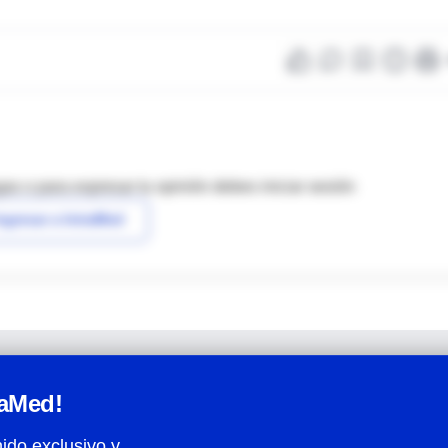
as o para expresar tu opinión debes iniciar sesión
ngresar a IntraMed
raMed!
ido exclusivo y