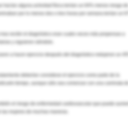
e hacían alguna actividad física tenían un 64% menos riesgo d
caminaban por lo menos dos o tres horas por semana tenían un 
 tras recibir el diagnóstico eran cuatro veces más propensas a
rias y siguieron siéndolo.
aron a hacer ejercicio después del diagnóstico redujeron un 4
tamiento deberían considerar el ejercicio como parte de la
 dedicarle tiempo, aunque sólo sea comenzar con una caminata d
también el riesgo de enfermedad cardiovascular que puede aume
 de las mujeres de muchas maneras.