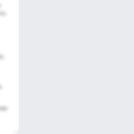
e
67%
5%
e
ntar