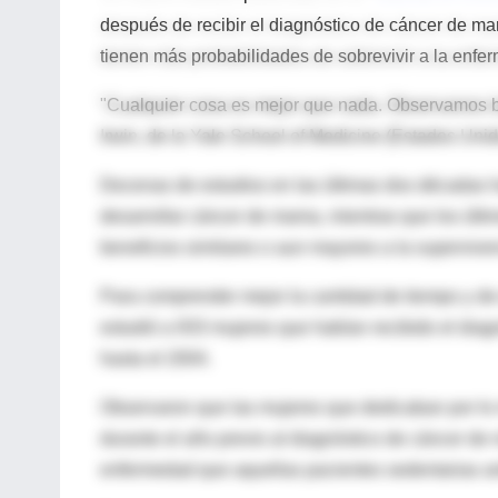
después de recibir el diagnóstico de cáncer de mama
tienen más probabilidades de sobrevivir a la enfe
"Cualquier cosa es mejor que nada. Observamos ben
Irwin, de la Yale School of Medicine (Estados Unido
Decenas de estudios en las últimas dos décadas h
desarrollar cáncer de mama, mientras que los últim
beneficios similares o aun mayores a la supervive
Para comprender mejor la cantidad de tiempo y de 
estudió a 933 mujeres que habían recibido el diag
hasta el 2004.
Observaron que las mujeres que dedicaban por lo
durante el año previo al diagnóstico de cáncer de
enfermedad que aquellas pacientes sedentarias ant