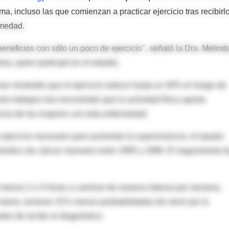
, incluso las que comienzan a practicar ejercicio tras recibirlo
rmedad.
eficios con sólo un poco de ejercicio", señaló la Dra. Melinda
s), quien participó en el estudio.
an mostrado que el ejercicio reduce hasta un 40% el riesgo de
os trabajos han encontrado que la actividad física aporta
ncia de las mujeres con esta enfermedad.
ejercicio necesario para aumentar la supervivencia, el equipo
nóstico de cáncer mamario entre 1995 y 1998. El seguimiento f
 menos 2 o 3 horas a caminar de manera intensa por semana,
 mama, tuvieron 31% menos probabilidades de morir por la
es de recibir el diagnóstico.