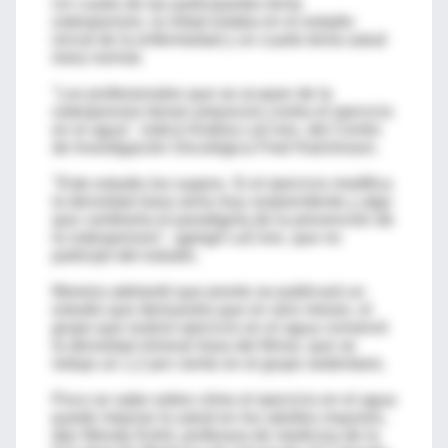
Un cuarto de las participantes tenía
osteoporosis, la mitad estaba en el estadio
inicial de la enfermedad y un cuarto tenía salud
ósea normal.
"Los profesionales que se ocupan de la
osteoporosis tienen prejuicios contra el ejercicio
en el agua", indicó Andrea LaCroix, del Centro
de Investigación Oncológica Fred Hutchinson.
"Este estudio los supera. Si el ejercicio modifica
la densidad ósea sería muy sorprendente y algo
que cambiaría el paradigma de la prevención de
la osteoporosis", agregó LaCroix, que no
participó del estudio.
Moreira adelantó que pronto se publicará un
estudio que demuestra que en seis meses, el
grupo que realizó ejercicio en el agua conservó
la densidad mineral ósea del fémur, que se
redujo un 1,2 por ciento en el grupo sedentario.
Poco se sabe sobre cómo el ejercicio en el agua
puede mejorar la salud en los adultos mayores,
dijo Wendy Kohrt, profesora de medicina de la