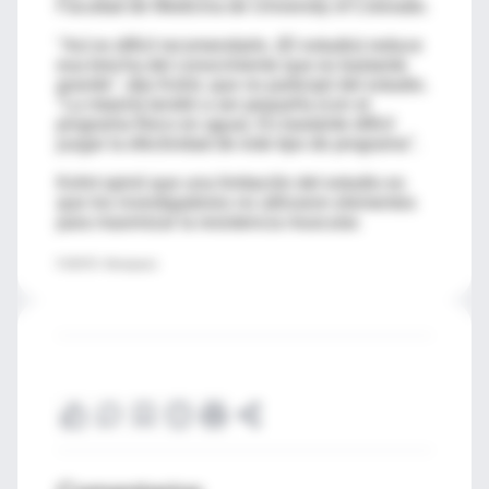
Facultad de Medicina de University of Colorado.
"Así es difícil recomendarlo. (El estudio) reduce
esa brecha del conocimiento que es bastante
grande", dijo Kohrt, que no participó del estudio.
"La mejoría tendió a ser pequeña (con el
programa físico en agua). Es bastante difícil
juzgar la efectividad de este tipo de programa".
Kohrt opinó que una limitación del estudio es
que los investigadores no utilizaron elementos
para maximizar la resistencia muscular.
FUENTE: Menopause