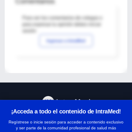
Comentarios
Para ver los comentarios de colegas o
para expresar tu opinión debes iniciar
sesión
Ingresar a IntraMed
¡Acceda a todo el contenido de IntraMed!
Centro de Ayuda
Regístrese o inicie sesión para acceder a contenido exclusivo
y ser parte de la comunidad profesional de salud más