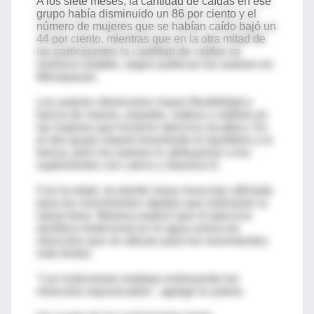
A los siete meses, la cantidad de caídas en ese
grupo había disminuido un 86 por ciento y el
número de mujeres que se habían caído bajó un
44 por ciento, mientras que en la otra mitad de
las participantes la cantidad de caídas se
mantuvo estable, según publican los autores en
Menopause.
Los autores observaron mayor flexibilidad y
fuerza de manos, espalda, cadera y rodillas en
las mujeres que hicieron ejercicio acuático. En
el otro grupo mejoró levemente el equilibrio y la
fuerza, pero los autores lo atribuyeron a los
suplementos con calcio y vitamina D.
Con la edad, se pierde masa muscular utilizada
para los movimientos rápidos que estimulan la
salud ósea. Moreira explicó que el ejercicio
aeróbico tradicional en el agua activa los
músculos que se utilizan para los movimientos
más lentos.
"Los instructores estaban entrenando los
músculos equivocados", agregó la autora.