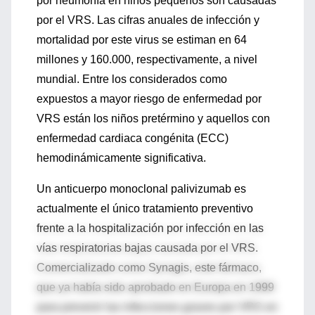
por neumonía en niños pequeños son causadas
por el VRS. Las cifras anuales de infección y
mortalidad por este virus se estiman en 64
millones y 160.000, respectivamente, a nivel
mundial. Entre los considerados como
expuestos a mayor riesgo de enfermedad por
VRS están los niños pretérmino y aquellos con
enfermedad cardiaca congénita (ECC)
hemodinámicamente significativa.
Un anticuerpo monoclonal palivizumab es
actualmente el único tratamiento preventivo
frente a la hospitalización por infección en las
vías respiratorias bajas causada por el VRS.
Comercializado como Synagis, este fármaco,
que ya había sido aprobado en Europa en 1999
para prevenir las infecciones graves por VRS en