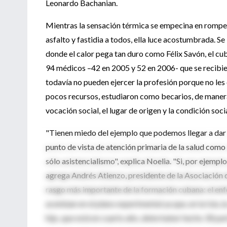
Leonardo Bachanian.
Mientras la sensación térmica se empecina en romper
asfalto y fastidia a todos, ella luce acostumbrada. Se
donde el calor pega tan duro como Félix Savón, el c
94 médicos –42 en 2005 y 52 en 2006- que se recibi
todavía no pueden ejercer la profesión porque no les c
pocos recursos, estudiaron como becarios, de manera 
vocación social, el lugar de origen y la condición socia
"Tienen miedo del ejemplo que podemos llegar a dar 
punto de vista de atención primaria de la salud como
sólo asistencialismo", explica Noelia. "Si, por ejemplo,
agrega Andrés Atienzo, presidente de la Asociación d
rasgo más importante de la formación cubana: el enfo
acentúan en el plano experimental ya que, en la Isla, l
hijo, que está en cuarto año, debe haber hecho 30 par