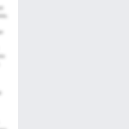
un
xta,
ue
omo
r