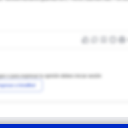
as o para expresar tu opinión debes iniciar sesión
ngresar a IntraMed