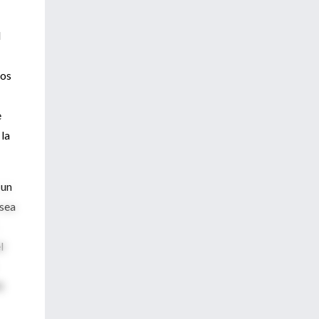
l
los
e
 la
 un
 sea
l
i