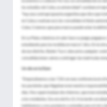
económico o cultural. Por eso, la convalidación es ta
los estudios de Cuba, su universidad", sostiene el rep
"hay una contrapropuesta argentina que dice que tod
en Cuba y vuelvan acá, les convalidan el título autom
Cuba. Creemos que para marzo puede estar la definici
En La Plata, mientras el calor hace su juego pegajoso,
estudiando para la reválida en marzo", dice. En la otr
de ese distrito, Rubén Tucci, descarta cualquier contr
convalidaciones vamos a entregar las matrículas ense
Un día en la Elam
"Empezábamos a las 7.20 con una conferencia en el h
los pacientes que llegaban eran nuestra responsabilid
días. Nos supervisaban dos internos, que eran estudia
a los residentes. Eso era de 8 a 12. A la tarde cursáb
bañábamos y nos poníamos a estudiar para el otro día