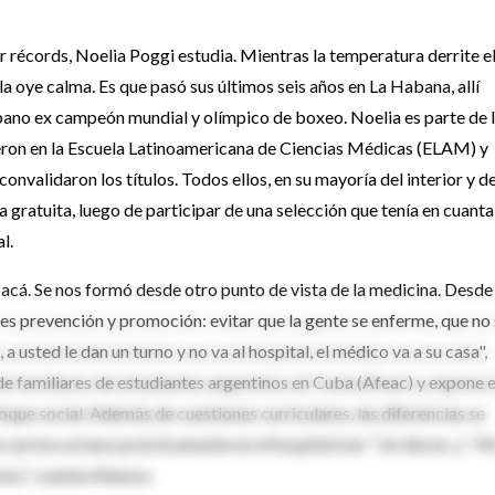
 récords, Noelia Poggi estudia. Mientras la temperatura derrite e
 la oye calma. Es que pasó sus últimos seis años en La Habana, allí
ubano ex campeón mundial y olímpico de boxeo. Noelia es parte de 
eron en la Escuela Latinoamericana de Ciencias Médicas (ELAM) y
onvalidaron los títulos. Todos ellos, en su mayoría del interior y d
gratuita, luego de participar de una selección que tenía en cuanta
l.
acá. Se nos formó desde otro punto de vista de la medicina. Desde
 es prevención y promoción: evitar que la gente se enferme, que no
 a usted le dan un turno y no va al hospital, el médico va a su casa",
e familiares de estudiantes argentinos en Cuba (Afeac) y expone e
que social. Además de cuestiones curriculares, las diferencias se
a carrera se hace prácticamente en el hospital (ver "Un día en...). "M
tos", cuenta Atienzo.