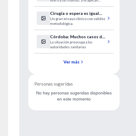
útero y las mamas, y le aplican
hormonas para detener el
crecimiento. Lo pidieron los
Cirugía o espera es igual
padres.
Un gran ensayo clínico con validez
para la hernia de disco
metodológica.
Córdoba: Muchos casos de
La situación preocupa a las
Síndrome Urémico
autoridades sanitarias
Hemolítico en 2006
Ver más
Personas sugeridas
No hay personas sugeridas disponibles
en este momento