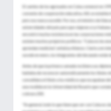
El camino de los egresados en Cuba comenzó en 1999,
convenio de cooperación educativa. Allí, se establec
pero eso nunca sucedió. Por eso, el ministro de Educa
universidades del país para que viajaran a La Habana
encontró mucha resistencia en las corporaciones médi
existen muchos prejuicios políticos: "Cuba no les ens
aprendan medicina", enfatiza Atienzo. Clarín.com in
sucede en enero, los integrantes del decanato están 
Antes de que la primera camada recibiera sus diplom
hablaba de reconocer automáticamente los títulos de 
convalidara el título a los médicos que escapaban de
una reválida en la Universidad de Rosario que costab
cobrara 200.
"En general, todo lo que tiene que ver con Cuba es si