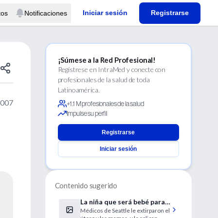
Iniciar sesión
Registrarse
tos
Notificaciones
¡Súmese a la Red Profesional!
Regístrese en IntraMed y conecte con
profesionales de la salud de toda
Latinoamérica.
2007
+1.1 M profesionales de la salud
Impulse su perfil
Registrarse
Iniciar sesión
Contenido sugerido
La niña que será bebé para
Médicos de Seattle le extirparon el
siempre: polémica