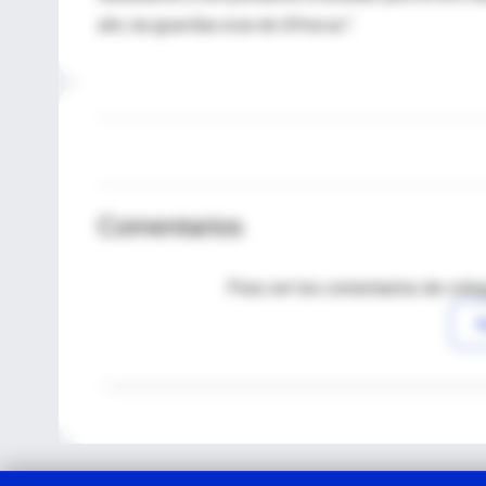
año, las guardias eran de 24 horas".
Comentarios
Para ver los comentarios de coleg
I