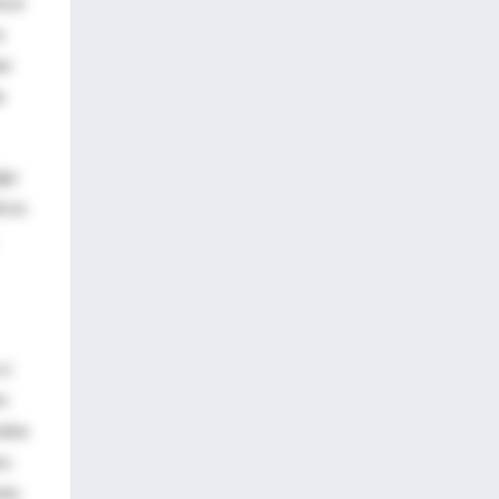
noce
:
en
e
igo
icos
 y
os
saba
os
xto