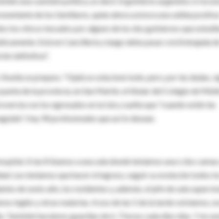
mbién una cuestión política, es decir el gobierno argentino sí reco
resentante de los familiares, quien ahora avizora una salida positiva
os los chicos becados por alguno de los dos gobiernos que estudi
áticamente. Está en Cancillería y luego debe pasar a la Embajada d
ón definitiva".
 Noelia se prepara. "Ojalá se solucione todo, pero, por las dudas, s
a punta de la provincia, en San Martín, el titular del Colegio de Méd
oversia con los egresados en la Isla y suelta que "cuando estén las
guida". Hay 94 profesionales que así lo desean.
ospital. A las 8 íbamos a una sala donde teníamos una o dos camas
ad. Les teníamos que hacer el ingreso, seguir su evolución todos l
ntes de sexto año, los residentes y, además, el jefe de sala supervi
amos inglés y otras materias. A eso de las 5 de la tarde volvíamos, n
. También hacíamos guardias de 6, 7 horas cada diez días. Y en se