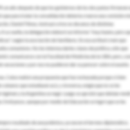
 un año después de que los gobiernos de los dos países firmaran 
ió que para tratar la convalidación debería crearse una comisión mi
ción, Daniel Filmus, instruyó a tres ex decanos de distintas
. A su vuelta, la delegación elaboró un informe "muy bueno, pero q
cas", según la asociación de familiares. En esa actitud creen que
eña comunismo. No les interesa darles clases de política, sólo que
tentó comunicarse con la Facultad de Medicina de la UBA, pero, c
de vacaciones y por eso no pudieron dar su parecer sobre el asunto.
as, Cuba realizó una propuesta que fue rechazada porque si bien
cubanos que estudiasen acá, y viceversa, exigía que no se les
l régimen y la Argentina se negó. Luego se aprobó que debían rendi
a 3 mil pesos, aunque por medio de Educación se logró que se les
empre resultado de una polémica, ya sea en el terreno diplomático,