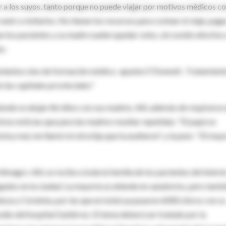
er a los suyos, tanto porque no puede viajar por motivos médicos 
enir a visitarlos. No tienen los recursos para costear el viaje, paga
ue los pacientes y su madre suelen quedar solos, sin sostén afectivo
o.
uipamientos sino de formación médica -apunta O'Donnell-. Tratamient
 las capitales provinciales."
onde se alojan 46 niños con sus madres. Allí, además de respirarse 
tras noticias que para las madres resultar repetidas: "El papá se
oy mal, me llamó mi otra hija que la asaltaron", y la peor: "El may
agro. Allí, se recibe a toda la familia de los pacientes del interio
ados en la ciudad. La mayoría se atiende en sanatorios, pero tamb
doza y Córdoba, por las que en total ya pasaron 6000 chicos con su
edio del hospital Gutiérrez. El tema deberá ser tratado por la