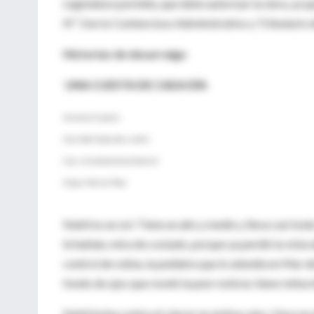
Legislatura porteña, que debe autorizar la obra, ya 
Nº 3 en lo Contencioso Administrativo y Tributario d
Historias de desarraigo
UNA CUESTA DE CADA DÍA
Veronica Céspedes
Hijo: Nabil Ayala, año y medio.
Caso: retina blastómica bilateral
Origen: Mar del Plata
Nabil es un sol. Tiene un año y medio y lleva casi toda
le hablan, mira de costado, porque ya perdió la vista 
control de rutina, la pediatra que lo atendía en Mar 
fondo de ojos que reveló la peor noticia: tiene retina
Nabil lucha contra el cáncer en ambos ojos. Hace un 