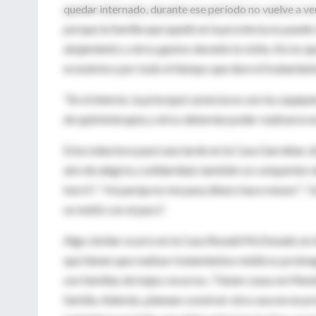
quedar internado, durante ese período no vuelve a v
porque la familia que quedó en la provincia no puede v
alojamiento y otros gastos durante la visita. Así es q
económico por todo el tiempo que dure el tratamient
"En el interior, la principal carencia no son los eq
de quimioterapia y otros deberían poder realizarse en
Esta redactora pasó una tarde en la Casa Garrahan, d
aire de alegría y solidaridad, también se comparten o
borró"; "mi pareja no me pasa dinero hace meses"; "est
se metió con el paco".
Algo similar ocurre en la Casa Ronald McDonald, en Alm
que tienen que realizar tratamientos médicos prolong
son familias de bajos recursos. Tienen casas en Men
familia. Además, planean construir otra casa en un pr