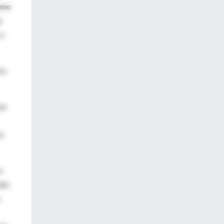
como
r
 o
os
un
or
r
ién