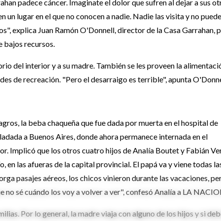
rahan padece cáncer. Imaginate el dolor que sufren al dejar a sus ot
 en un lugar en el que no conocen a nadie. Nadie las visita y no pued
ijos", explica Juan Ramón O'Donnell, director de la Casa Garrahan, 
e bajos recursos.
orio del interior y a su madre. También se les proveen la alimentaci
dades de recreación. "Pero el desarraigo es terrible", apunta O'Donne
agros, la beba chaqueña que fue dada por muerta en el hospital de
ladada a Buenos Aires, donde ahora permanece internada en el
nor. Implicó que los otros cuatro hijos de Analía Boutet y Fabián Ve
, en las afueras de la capital provincial. El papá va y viene todas la
torga pasajes aéreos, los chicos vinieron durante las vacaciones, pe
que no sé cuándo los voy a volver a ver", confesó Analía a LA NACIO
ilias. Por lo general, la madre viaja con alguno de los hijos y si de