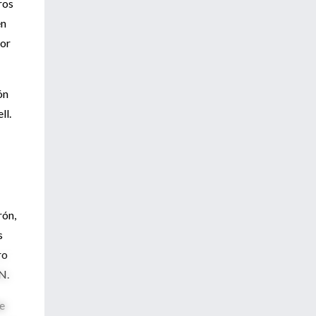
ros
en
por
ón
ll.
rón,
s
ro
N.
be