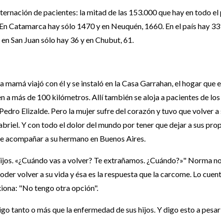
ternación de pacientes: la mitad de las 153.000 que hay en todo el 
s. En Catamarca hay sólo 1470 y en Neuquén, 1660. En el país hay 3
en San Juan sólo hay 36 y en Chubut, 61.
 mamá viajó con él y se instaló en la Casa Garrahan, el hogar que e
n a más de 100 kilómetros. Allí también se aloja a pacientes de los
edro Elizalde. Pero la mujer sufre del corazón y tuvo que volver a
abriel. Y con todo el dolor del mundo por tener que dejar a sus pro
 de acompañar a su hermano en Buenos Aires.
 hijos. «¿Cuándo vas a volver? Te extrañamos. ¿Cuándo?»" Norma n
er volver a su vida y ésa es la respuesta que la carcome. Lo cuent
iona: "No tengo otra opción".
aigo tanto o más que la enfermedad de sus hijos. Y digo esto a pesar