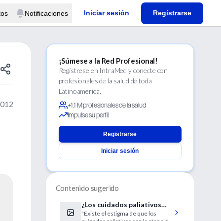
Iniciar sesión
Registrarse
tos
Notificaciones
¡Súmese a la Red Profesional!
Regístrese en IntraMed y conecte con
profesionales de la salud de toda
Latinoamérica.
2012
+1.1 M profesionales de la salud
Impulse su perfil
Registrarse
Iniciar sesión
Contenido sugerido
¿Los cuidados paliativos
"Existe el estigma de que los
dependen de la sala de