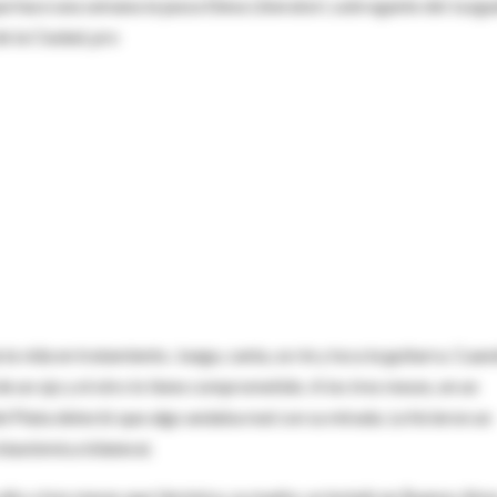
que hace una semana la jueza Elena Liberatori, subrogante del Juzg
e la Ciudad, pro
 la vida en tratamiento. Juega, canta, se ríe y toca la guitarra. Cua
de un ojo y el otro lo tiene comprometido. A los tres meses, en un
del Plata detectó que algo andaba mal con su mirada. Le hicieron un
 blastómica bilateral.
año y tres meses que Verónica, su madre, se instaló en Buenos Aire