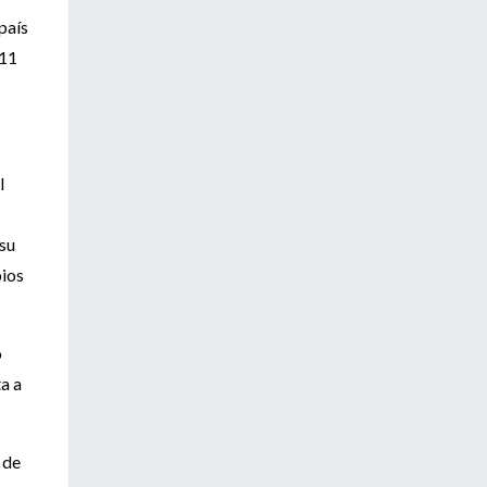
país
311
l
 su
pios
o
a a
 de