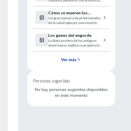
cuidados paliativos son la atención
emergencias?
del final de la vida, como en un
centro especializado".
Cómo se mueren los
Un gran número de profesionales
médicos
de la salud opta por una muerte
tranquila, sin intervenciones
cruentas e innecesarias.
Los genes del engorde
La dieta austera de los antiguos
americanos explica su propensión
a la obesidad.
Ver más
Personas sugeridas
No hay personas sugeridas disponibles
en este momento