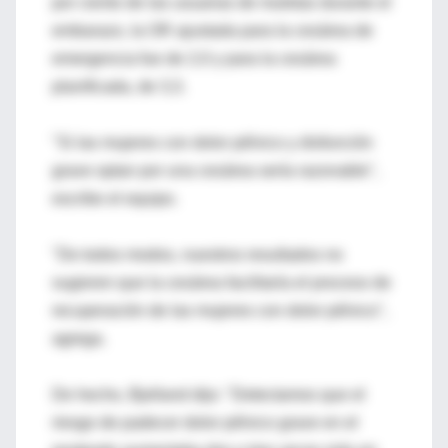
por ciento de las usuarias de muletas durante el
embarazo, la OR ajustada para la cesárea de
emergencia fue de 2,0 y para la cesárea
planificada, de 3,3.
"Si las mujeres con dolor pélvico y disfunción
grave optan por una cesárea sería razonable",
escribe el equipo.
"De todos modos, nuestros resultados no
sugieren que la cesárea facilitaría el proceso de
recuperación de las mujeres con dolor pélvico",
agrega.
De hecho, Bjelland dijo: "Detectamos que el
riesgo de padecer dolor pélvico grave en el