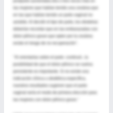
postparto aumentaba dos o tres veces más en
las mujeres que habían tenido una cesárea que
en las que habían tenido un parto vaginal no
asistido. Al decidir el tipo de parto, los obstetras
deberían recordar que en las embarazadas con
dolor pélvico grave que opten por la cesárea
existe el riesgo de no recuperación".
"Al orientarlas sobre el parto -continuó-, la
posibilidad de que el dolor pélvico se vuelva
persistente es importante. Si no existe una
indicación clínica u obstétrica específica,
nuestros resultados sugieren que el parto
vaginal sería el modo de primera elección para
las mujeres con dolor pélvico grave."