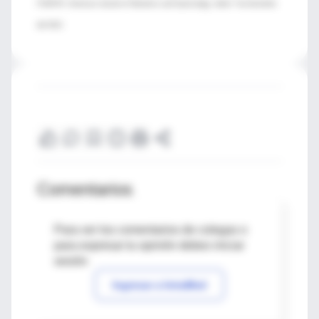
FUENTE: American Journal of Obstetrics and Gynecology, online 7 de diciembre
del 2012.
Comentarios
Para ver los comentarios de colegas o
para expresar tu opinión debes iniciar
sesión
Ingresar a IntraMed