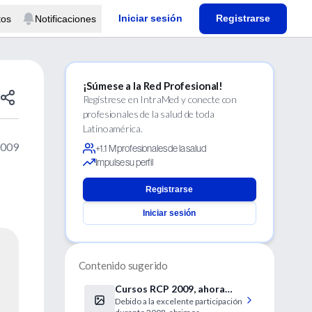
Iniciar sesión
Registrarse
tos
Notificaciones
¡Súmese a la Red Profesional!
Regístrese en IntraMed y conecte con
profesionales de la salud de toda
Latinoamérica.
2009
+1.1 M profesionales de la salud
Impulse su perfil
Registrarse
Iniciar sesión
Contenido sugerido
Cursos RCP 2009, ahora
Debido a la excelente participación
también en el Interior!