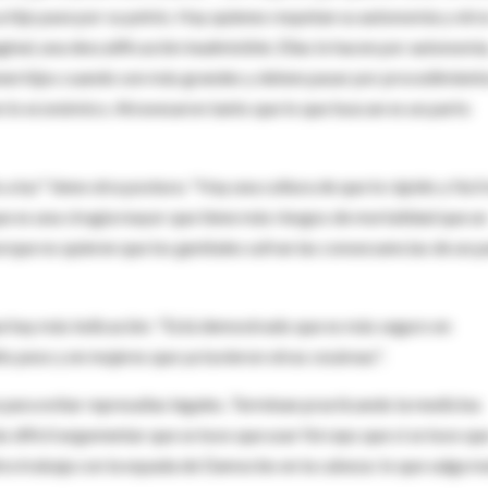
hijo pase por su pelvis. Hay quienes respetan su autonomía y otro
nal, una descalificación inadmisible. Ellas lo hacen por autonomía
nen hijos cuando son más grandes y deben pasar por procedimient
en lo económico. Atravesaron tanto que lo que buscan es un parto
luz" tiene otra postura: "Hay una cultura de que lo rápido y fácil
ue es una cirugía mayor que tiene más riesgos de mortalidad que un
orque no quieren que los genitales sufran las consecuencias de un p
e hay más indicación: "Está demostrado que es más seguro en
o peso y en mujeres que ya tuvieron otras cesáreas".
ra evitar represalias legales. Terminan practicando la medicina
s difícil argumentar que se tuvo que usar fórceps que si se tuvo qu
ra trabaja con la espada de Damocles en la cabeza: lo que salga m