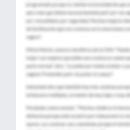
programado porque no sienten la necesidad de que su 
que creen que deben necesariamente parir por vía vagi
por comodidad y por seguridad. Muchas mujeres tie
de fertilización que son costosos en lo emocional y 
seguro".
Mirta Merino, asesora obstétrica de la ONG "Dando a 
mejor. Las mujeres que piden una cesárea no saben q
parto normal", dice. "Lo piden por miedo al dolor o p
vaginal. Pretenden parir sin poner el cuerpo".
Sebastiani dice que también hay más cesáreas porqu
embarazos múltiples, en bebés de muy bajo o muy alt
Fernández suma razones: "Muchos médicos lo hacen pa
defensiva porque ante un juicio por mala praxis es má
operar. Las cesáreas van a aumentar porque el obstet