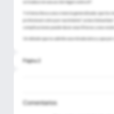
se traduce en una acción legal contra él".
Y el tema lleva a una creencia generalizada: que los
profesional cobra por nacimiento", aclara Sebastiani.
complicaciones puede durar unas 8 horas y una cesáre
Un debate que no admite una mirada única y que por 
Página 2
Comentarios