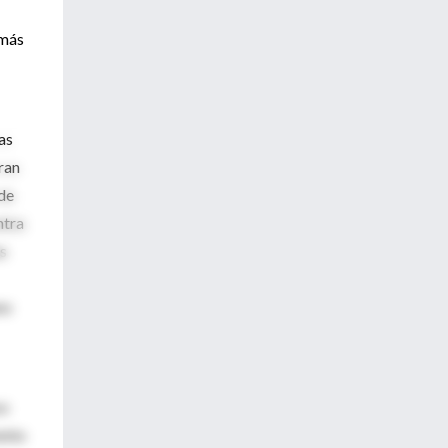
 más
as
ran
de
ntra
os
no
so
ento