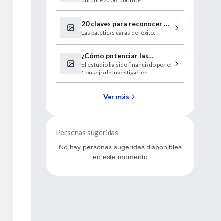
durante 2008, abrimos
nuevamente el ciclo de cursos de
RCP para estudiantes de medicina
20 claves para reconocer a
que estén cursando el ciclo clínico
(4º año en adelante). En esta
Las patéticas caras del éxito.
un imbécil (en medicina)
segunda oportunidad los cursos
se dictarán en 4 ciudades: La Plata,
¿Cómo potenciar las
Corrientes, Rosario y Capital
Federal
El estudio ha sido financiado por el
habilidades sociales de los
Consejo de Investigación
niños?
Económica y Social.
Ver más
Personas sugeridas
No hay personas sugeridas disponibles
en este momento