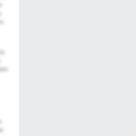
s
,
os
 es
arto
e
al