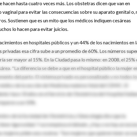
se hacen hasta cuatro veces más. Los obstetras dicen que van en
vaginal para evitar las consecuencias sobre su aparato genital o,
os. Sostienen que es un mito que los médicos indiquen cesáreas
chos lo hacen para evitar juicios.
cimientos en hospitales públicos y un 44% de los nacimientos en l
las privadas esa cifra sube a un promedio de 60%. Los números supe
a ser mayor al 15%. En la Ciudad pasa lo mismo: en 2008, el 25% 
área. "La diferencia se debe a que en el hospital público la mujer e
omento del parto. El sistema privado es personalizado y no todos l
médico de la sección de Medicina materno fetal del CEMIC. El
ente: hace 33 años en el Servicio de Obstetricia del Hospital Italia
reparon a un 50%.
mbro de la Sociedad de Obstetricia y Ginecología dice que la
iene rigurosidad. Y acá empieza el debate: ¿Hay o no hay un exce
s mujeres piden una cesárea: "Son mujeres que quieren tener un ev