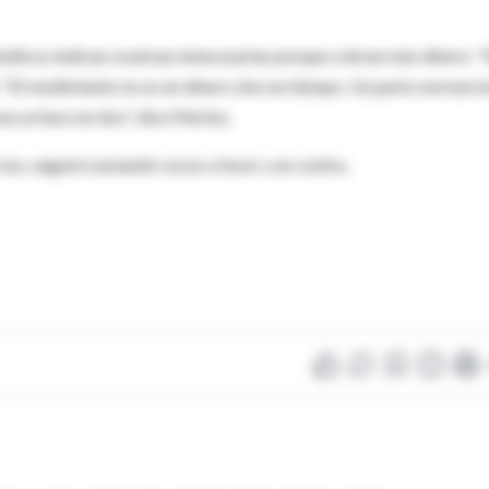
 médicos indican cesáreas innecesarias porque cobran más dinero: "
 "El rendimiento no es en dinero sino en tiempo. Un parto normal si
a se hace en dos", dice Merino.
eso, seguirá sumando voces a favor y en contra.