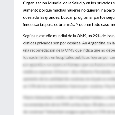
Organización Mundial de la Salud, y en los privados 
aumento porque muchas mujeres no quieren ir a parto 
que nada las grandes, buscan programar partos segur
innecesarias para cobrar más. Y que, en todo caso, mu
Según un estudio mundial de la OMS, un 29% de los na
clínicas privados son por cesárea. An Argentina, en 
una recomedación de la OMS que indica que no deberí
los nacimientos en hospitales públicos fueron por ces
por guardia y se espera el tiempo que sea hasta el m
médicos esperan 10 horas", dice Alberto Fernández, 
aumento de la cantidad de cesáreas en el país es evid
un 11% de los nacimientos fueron por cesárea. Hoy t
Mario Sebastiani, médico del Hospital Italiano y mie
recomendación de la OMS se hizo hace 30 años y no t
de cesáreas? Sebastiani asegura que hoy el 15% de la