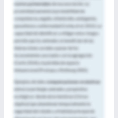
costos potenciales
de esa asociación. La
proximidad aumenta la probabilidad de
competencia, engaño, infanticidio, endogamia,
parasitismo y enfermedad (Curley et al. 2015). La
capacidad de identificar y mitigar estos riesgos
permite que los animales se beneficien de las
interacciones sociales a pesar de los
inconvenientes asociados con la agregación
(Curtis 2014) y la pérdida de espacio
interpersonal (Prokopy y Roitburg 2001).
Ejemplos de tales
compensaciones evolutivas
entrecruzan linajes animales y propósitos
ecológicos: desde alces hembras (
Cervus
elaphus
) que abandonan temporalmente la
seguridad del rebaño y el hábitat principal de