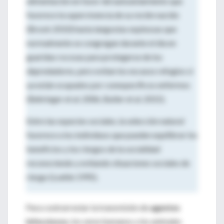
alimentación en favor del autoaislamiento que
favorece la supervivencia de su recién nacido
(Brook 2010) hasta langostas espinosas que
normalmente se congregan durante el día en
guaridas rocosas para protegerse de los
depredadores, pero evitan los escasos refugios si
ya están ocupados por conespecíficos enfermos
(Behringer et al. 2006, Butler et al. 2015).
Entre las especies sociales, la selección natural
favorece a los individuos que pueden equilibrar los
beneficios y los riesgos de la socialidad
reconociendo y evitando situaciones sociales de
riesgo (Loehle 1995).
Para contrarrestar la transmisión de
agentes
infecciosos
, los seres humanos y los animales