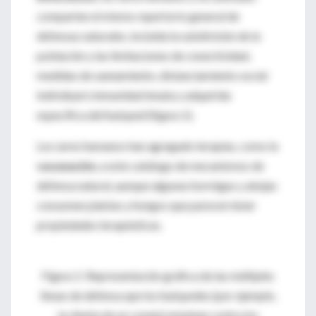
comparten el mismo repertorio general de
defensas naturales, incluida la subdivisión de la
población y las limitaciones de conectividad,
medidas de saneamiento, distanciamiento social
individual e inmunidad innata y adquirida
específica del huésped (figura 1).
Los seres humanos han agregado terapias, como la
vacunación
, a este catálogo de mecanismos de
defensa natural, aunque algunas hormigas y abejas
consumen plantas y hongos que parecen tener
propiedades terapéuticas.
Figura 1: Representación gráfica de las múltiples
líneas de defensa que los huéspedes (por ejemplo,
la silueta de un conejo) emplean contra los