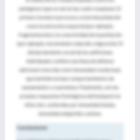
patógenos (que se ven en las cuatro esquinas).
El
primero involucra procesos a nivel de población
como la estructura espacial (por ejemplo,
fragmentación) y la conectividad de la población
(por ejemplo, movimiento reducido, migración).
El
distanciamiento social de los anfitriones
individuales confiere una línea de defensa
adicional conocida como inmunidad conductual,
que también incluye comportamientos de
saneamiento y cuarentena.
Finalmente, son las
propias respuestas fisiológicas del huésped a la
infección, conferidas por inmunidad innata,
inmunidad adquirida o ambas.
Conclusiones