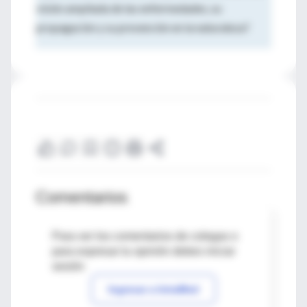
visión ampliada de las enfermedades, su
propagación y su prevención en la naturaleza?
Comentarios
Para ver los comentarios de colegas o
para expresar tu opinión debes iniciar
sesión
Ingresar a IntraMed