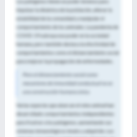
Los patógenos tienen un poder inmenso para
impulsar la dinámica de la población, alterar la
estabilidad de la comunidad y manipular el
comportamiento de los animales. La pandemia de
COVID-19 subraya ese poder en la sociedad
humana, pero también destaca la efectividad de
comportamientos como el distanciamiento social
para mejorar la propagación de enfermedades.
Pero el distanciamiento social como
mecanismo de inmunidad conductual no es
una construcción humana única.
Varias especies que abarcan el reino animal han
desarrollado comportamientos independientes
para frustrar a los patógenos, aumentando sus
sistemas inmunológicos innato y adquirido. Los