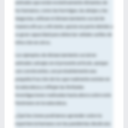
animales que están evolutivamente distantes de
los humanos, como las hormigas, las abejas y las
langostas, utilizan el distanciamiento social de
manera eficaz y eficiente, quizás en parte debido a
su gran capacidad para detectar señales sutiles de
infección en otros.
Los ejemplos de distanciamiento social en
animales salvajes en el presente artículo, aunque
son convincentes, son probablemente una
pequeña fracción de los que realmente existen en
la naturaleza y reflejan las limitadas
investigaciones realizadas hasta ahora sobre este
fenómeno en la naturaleza.
¿Qué lecciones podríamos aprender sobre la
experiencia humana con las pandemias desde una