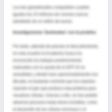
Los tres galardonados compartirán a partes
iguales las 10 millones de coronas suecas
(alrededor de un millón de euros).
Investigaciones 'iluminadas' con la proteína
Por tanto, además de premiar el descubrimiento,
en esta ocasión la Academia Sueca ha
reconocido los trabajos posteriormente
realizados con la ayuda de la GFP. En la
actualidad, y desde hace aproximadamente una
década, es bastante corriente que los expertos
inyecten el gen que produce esta proteína para
visualizar células. Gracias a ello, se han podido
observar procesos hasta ahora invisibles, como
el desarrollo de las células nerviosas o el