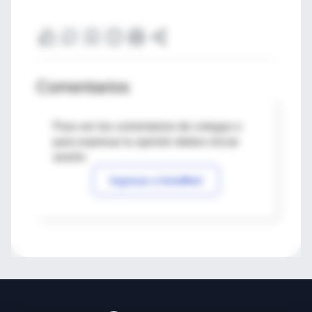
Comentarios
Para ver los comentarios de colegas o
para expresar tu opinión debes iniciar
sesión
Ingresar a IntraMed