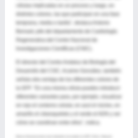
células implicadas en un proceso y luego, en
distintos colores, las que participan en una fase
temprana, media o tardía", destaca Antonio
Bernard, jefe del departamento de Cardiología
Regenerativa del Centro Nacional de
Investigaciones Científicas (CNIC).
El director del Centro Andaluz de Biología del
Desarrollo del CSIC, Acaimo González, también
señala otra ventaja de los diferentes colores de
la GFP. "En una misma célula puedes introducir
diferentes variantes para, por ejemplo, visualizar
en rojo el contorno celular, en azul el núcleo, en
amarillo el citoesqueleto y el verde el ADN y ver
cómo se coordinan entre ellos", indica.
Monos fluorescentes tras haberles inoculado la GFP. (Foto: Nature)