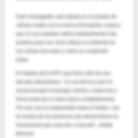
Este investigador, que trabaja en el estudio de
células madre con la mosca Drosophila, explica
que en sus estudios utiliza habitualmente esta
proteína para ver cómo influye el ambiente en
las células troncales y cómo se comportan
éstas.
El empleo de la GFP, que lleva más de una
década utilizándose, "es una técnica que ha
revolucionado la biología celular y molecular y
forma parte de la rutina diaria completamente.
Por eso nos ha sorprendido tanto el Nobel, casi
te olvidas de las personas que desarrollaron la
herramienta que usas tan a menudo", añade
Bernard.