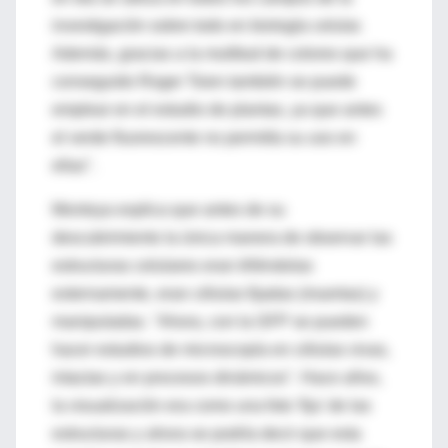
investigación sobre todo en biología celular.
Además, gracias a la multitud de colores que ha
conseguido Roger Tsien también se puede
emplear en el estudio de plantas, ya que antes
el verde fluorescente no permitía su uso en
ellas".
Montoya explica que antes de su
descubrimiento la única manera de observar las
estructuras celulares eran tiñéndolas
externamente, eran células fijadas (muertas) y
manipuladas. "Ahora, con la GFP se pueden
hacer estudios de microscopía en células vivas,
intactas y en procesos dinámicos". Hace años,
la visualización era como una foto 'fija' de las
estructuras y ahora se podría decir que esta