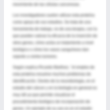
movimiento de las células cancerosas.
Los investigadores suelen utilizar esta proteína
como apoyo de sus estudios. Se trata de una
herramienta de trabajo, no de una terapia, con la
que pueden valorar la eficacia de la inserción de
otros genes, cómo actúa un tratamiento a nivel
biológico o cómo los vasos sanguíneos dan
soporte a ciertos tumores.
Según explica Ricardo Martínez, "el empleo de
esta proteína resuelve muchos problemas de
identificación. Dentro de la neurobiología, en el
estudio del cáncer y en la biología en general es
muy útil ya que permite visualizar el
procedimiento biológico de incorporación de
genes. Un ejemplo de su uso es en el estudio