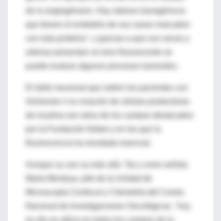
de la angiogénesis. Hay ratones transgénicos
que tienen el endotelio de sus vasos marcados
con esta proteína", y gracias a que sus venas y
arterias presentan un tono fluorescente se
puede evaluar algunos procesos tumorales.
El daño neuronal que sufren los pacientes con
Alzheimer o la creación de células productoras
de insulina son otros de los campos destacados
por la Fundación Nobel y en los que la
fluorescencia ha resultado esencial.
Aunque su uso va más allá. Tal y como señala
María Montoya, jefe de la Unidad de
Microscopía Confocal y Citometría del Centro
Nacional de Investigaciones Oncológicas, "hoy
en día se utiliza en todos los campos de la