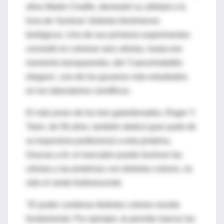
años Martin Chalfie, demostró su utilidad a la
hora de 'iluminar' distintos fenómenos
biológicos. Uno de sus primeros experimentos
consistió en colorear seis células, hasta ese
momento transparentes, del 'Caenorhabditis
elegans', uno de los gusanos más estudiados
en los laboratorios científicos.
El más joven de los tres galardonados, Roger Y.
Tsien, de 56 años, también dedicó gran parte de
su trayectoria profesional a esta proteína.
Gracias a él, el marcador puede iluminar las
células y las proteínas con distintos colores, no
sólo el verde fosforescente.
"El poder combinar distintos colores resulta
fundamental. Por ejemplo, te permite marcar las