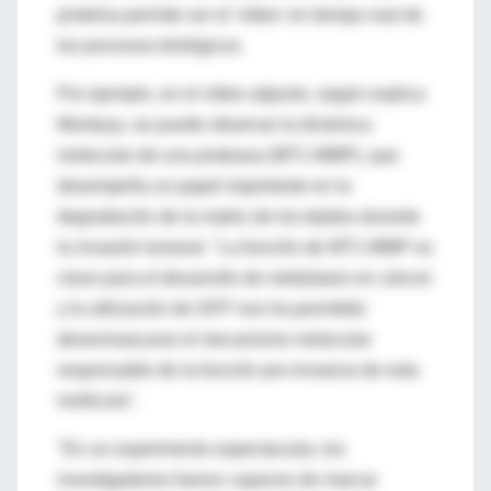
proteína permite ver el 'vídeo' en tiempo real de
los procesos biológicos.
Por ejemplo, en el vídeo adjunto, según explica
Montoya, se puede observar la dinámica
molecular de una proteasa (MT1-MMP), que
desempeña un papel importante en la
degradación de la matriz de los tejidos durante
la invasión tumoral. "La función de MT1-MMP es
clave para el desarrollo de metástasis en cáncer
y la utilización de GFP nos ha permitido
desenmascarar el mecanismo molecular
responsable de la función pro-invasiva de esta
molécula".
"En un experimento espectacular, los
investigadores fueron capaces de marcar