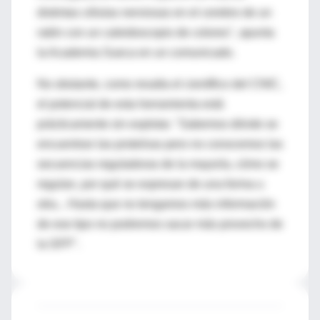
distintas células nerviosas en el cerebro de un
ratón con un caleidoscopio de colores", apunta
la Academia Sueca en un comunicado.
No obstante, como resalta el científico del CNIC,
el potencial de esta herramienta está
prácticamente sin explotar. "Sabemos dónde se
encuentran las proteínas pero no conocemos las
secuencias reguladoras de la mayoría, cómo se
regulan, por qué se expresan de una forma u
otra... Hasta que no tengamos más información
de ese tipo no podremos sacar más provecho de
la GFP".