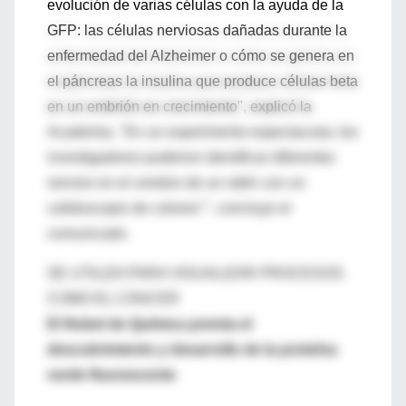
evolución de varias células con la ayuda de la
GFP: las células nerviosas dañadas durante la
enfermedad del Alzheimer o cómo se genera en
el páncreas la insulina que produce células beta
en un embrión en crecimiento", explicó la
Academia. "En un experimento espectacular, los
investigadores pudieron identificar diferentes
nervios en el cerebro de un ratón con un
calidoscopio de colores"", concluye el
comunicado.
SE UTILIZA PARA VISUALIZAR PROCESOS
COMO EL CÁNCER
El Nobel de Química premia el
descubrimiento y desarrollo de la proteína
verde fluorescente