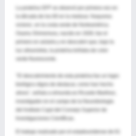
La proteína GFP se observó por primera vez en
la década de los 60 en la medusa 'Aequorea
victoria', en la costa oeste de Norteamérica.
Osamu Shimomura, nacido en 1928, fue el
primero en aislarla y en descubrir que, bajo la
luz ultravioleta, la proteína brillaba de color
verde fluorescente.
"El descubrimiento de esta proteína fue un logro
biológico digno de destacar, como han hecho
ahora", señala a elmundo.es Ricardo Martínez,
investigador en el campo de la Neurobiología
del Instituto Cajal del Consejo Superior de
Investigaciones Científicas.
El trabajo realizado por el estadounidense de 61