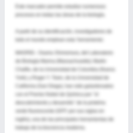
Este marcador permite estudiar numerosos
procesos en todas las áreas de la biología.
A partir de su identificación, investigadores de
todo el mundo emplean esta 'herramienta'.
MADRID.- Osamu Shimomura, del Laboratorio
de Biología Marina (Massachusetts); Martin
Chalfie, de la Universidad de Columbia (Nueva
York); y Roger Y. Tsien, de la Universidad de
California (San Diego), han sido galardonados
con el Premio Nobel de Química por "el
descubrimiento y desarrollo" de la proteína
verde fluorescente (GFP, por sus siglas en
inglés), una de las principales herramientas de
trabajo de la biociencia moderna.