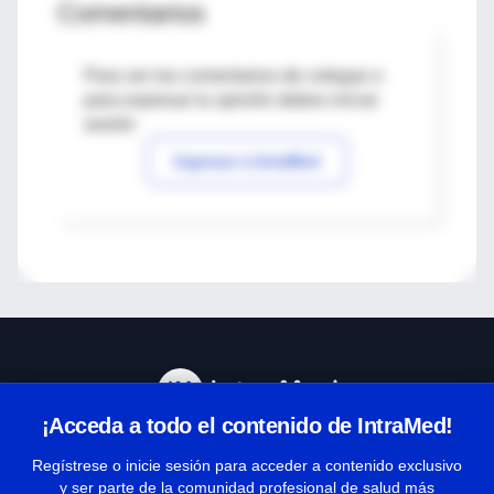
Comentarios
Para ver los comentarios de colegas o
para expresar tu opinión debes iniciar
sesión
Ingresar a IntraMed
¡Acceda a todo el contenido de IntraMed!
Centro de Ayuda
Regístrese o inicie sesión para acceder a contenido exclusivo
y ser parte de la comunidad profesional de salud más