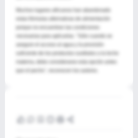
Muchos lugares africanos han abandonado
estas fórmulas alternativas de alimentación
porque no encuentran las condiciones
necesarias para aplicarlas. "Sólo cuando se
asegure el acceso al agua y la provisión
suficiente de los productos sustitutos a la leche
materna, debe considerarse esta opción antes
que el pecho", reconocen los autores.