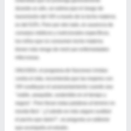
extendida que se prolonga generalmente
durante un año, se estima que el riesgo de
transmisión del VIH a través de la leche materna
es del 8,9%. Pero por otro lado, en ausencia de
consejos médicos y nutricionales específicos,
los niños que no consumen leche materna
tienen más riesgo de morir por enfermedades
infecciosas.
ONUSIDA, el programa de Naciones Unidas
contra el sida, recomienda que las mujeres con
VIH sustituyan el amamantamiento cuando sea
"viable, asequible, sostenible en el tiempo y
seguro". Pero llevar estas palabras al terreno no
resulta fácil. "¿Cuándo es más seguro sustituir
el pecho que darlo?", se pregunta un editorial
que acompaña al estudio.