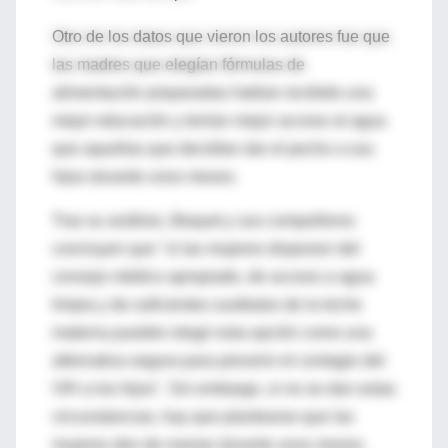
Otro de los datos que vieron los autores fue que
las madres que elegían fórmulas de
alimentación preparadas habían recibido una
mejor educación y tenían mejor acceso al agua
que aquellas que decidían dar el pecho a sus
hijos durante unos meses.
Tras su análisis, Bequet y sus compañeros
concluyen que "si las mujeres disponen del
consejo médico apropiado, de acceso a agua
limpia y de suficientes sustitutos de la leche
materna pueden elegir esta opción como una
alternativa segura para prevenir el contagio del
VIH a los hijos". Sin embargo, si no se dan estas
circunstancias, hay que plantearse que las
mujeres den de mamar durante unos meses.