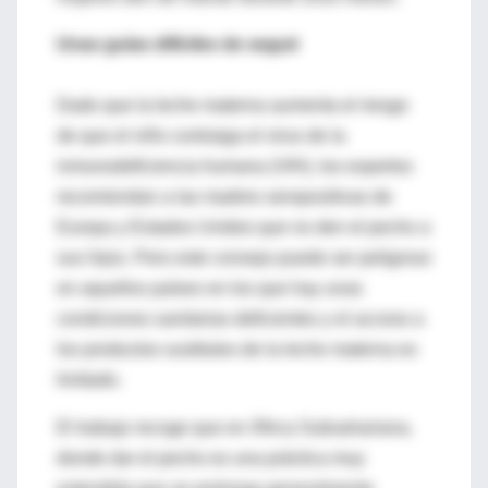
Unas guías difíciles de seguir
Dado que la leche materna aumenta el riesgo
de que el niño contraiga el virus de la
inmunodeficiencia humana (VIH), los expertos
recomiendan a las madres seropositivas de
Europa y Estados Unidos que no den el pecho a
sus hijos. Pero este consejo puede ser peligroso
en aquellos países en los que hay unas
condiciones sanitarias deficientes y el acceso a
los productos sustitutos de la leche materna es
limitado.
El trabajo recoge que en África Subsahariana,
donde dar el pecho es una práctica muy