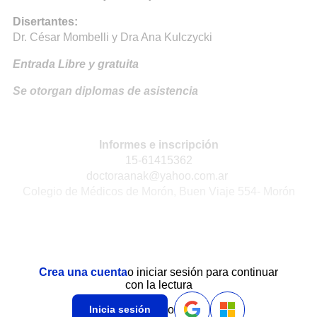
Disertantes:
Dr. César Mombelli y Dra Ana Kulczycki
Entrada Libre y gratuita
Se otorgan diplomas de asistencia
Informes e inscripción
15-61415362
doctoraanak@yahoo.com.ar
Colegio de Médicos de Morón, Buen Viaje 554- Morón
Crea una cuenta
o iniciar sesión para continuar
con la lectura
o
Inicia sesión