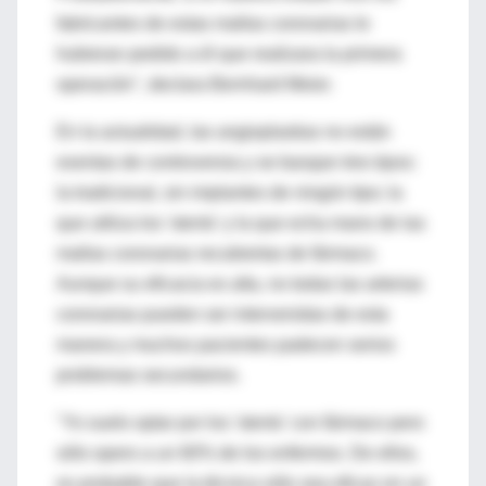
fabricantes de estas mallas coronarias le
hubieran pedido a él que realizara la primera
operación", declara Bernhard Meier.
En la actualidad, las angioplastias no están
exentas de controversia y se barajan tres tipos:
la tradicional, sin implantes de ningún tipo; la
que utiliza los 'stents' y la que echa mano de las
mallas coronarias recubiertas de fármaco.
Aunque su eficacia es alta, no todas las arterias
coronarias pueden ser intervenidas de esta
manera y muchos pacientes padecen serios
problemas secundarios.
"Yo suelo optar por los 'stents' con fármaco pero
sólo opero a un 60% de los enfermos. De ellos,
es probable que la técnica sólo sea eficaz en un