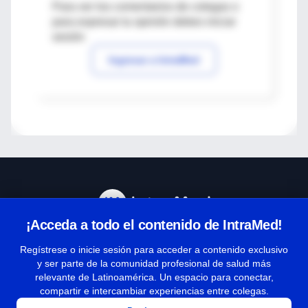
Para ver los comentarios de colegas o
para expresar tu opinión debes iniciar
sesión
Ingresar a IntraMed
¡Acceda a todo el contenido de IntraMed!
Centro de Ayuda
Regístrese o inicie sesión para acceder a contenido exclusivo
y ser parte de la comunidad profesional de salud más
relevante de Latinoamérica. Un espacio para conectar,
Términos y condiciones
compartir e intercambiar experiencias entre colegas.
| Políticas de privacidad