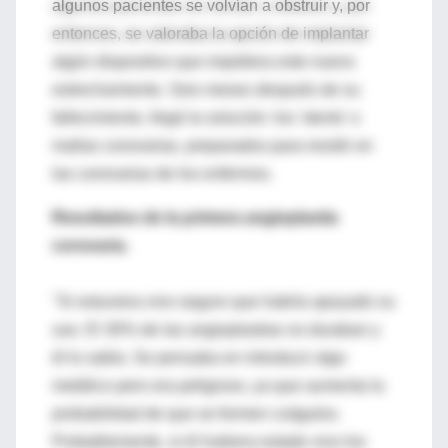
algunos pacientes se volvían a obstruir y, por
entonces, se valoraba la opción de implantar
algún dispositivo que impidiera este nuevo
estrechamiento. Seis meses después de su
fallecimiento, llegó la solución: los 'stents' o
mallas coronarias, preparados para residir en
las coronarias de los enfermos.
Resultados de la primera angioplastia
coronaria.
"Si estuviera vivo seguro que habría apoyado su
uso. El 30% de las angioplastias no duraban y
él lo sabía. Se pensaba en introducir algo
metálico pero era peligroso, ya que aumenta la
probabilidad de que se formen coágulos.
Probablemente, si él hubiera estado vivo los