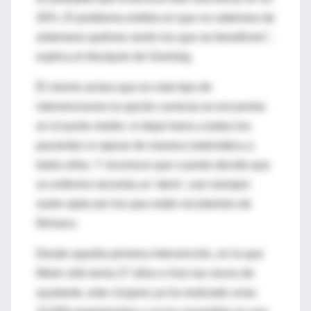
30%. El problema estriba en que no sabemos de
antemano quiénes serán los que se beneficien",
explica el discípulo de Grüntzig.
Él mismo aclara que en este tipo de
intervenciones la opción correcta se encuentra
en el punto medio: ni dejar fuera a todos los
pacientes ni operar de manera sistemática a
todos ellos. Y reconoce que cuando decide que
un enfermo necesita un 'stent', casi siempre
suele optar por los que están recubiertos de
fármaco.
Desde aquella primera intervención, en la que
Meier sólo tenía 27 años e hizo las veces de
ayudante, este cirujano ya ha realizado unas