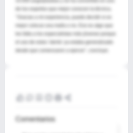
10.000 angioplastias y se ha convertido en uno
de los expertos que mejor conocen la técnica.
"Gracias a mi experiencia, puedo decidir si es
mejor colocar una malla o no. Eso es algo que
les falta a los especialistas más jóvenes porque
el uso de estos 'stents' ya estaba generalizado
desde que comenzaron a ejercer", concluye.
Comentarios