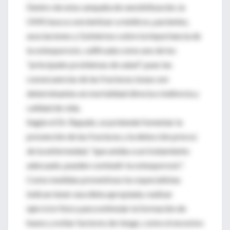
Dentro de esta campaña de sensibilización, la
OMS busca concientizar a médicos, pacientes,
asociaciones y Gobiernos sobre la importancia de
la osteoporosis, calificada como uno de los
"principales problemas de salud", pues las
consecuencias de las fracturas óseas son
determinantes en mortalidad directa e indirecta y
calidad de vida.
Según el Dr. Rapado, se pretende fomentar la
prevención de las fracturas y la detección precoz
de la enfermedad, "que unidas a un tratamiento
adecuado, pueden combatir la osteoporosis".
Como medidas preventivas los especialistas
indican tener una dieta apropiada, realizar
ejercicio físico para estimular la formación de
hueso y evitar factores de riesgo, como el excesivo