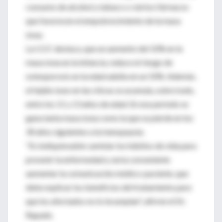
consumo de alcohol y tabaco o ciertos fármacos
que favorecen el empobrecimiento de la masa
ósea.
La I.O.F. destaca, que un aumento del 10% en la
masa ósea en la infancia, reduce el riesgo de
osteoporosis en la edad adulta en un 50%. Además,
el tejido óseo en las chicas se acumula, sobre todo,
entre los 11 y 13 años de edad. En ese período se
gana tanta masa ósea como la que se pierde en los
30 años siguientes a la menopausia.
"Es indispensable cambiar los hábitos de vida para
prevenir la enfermedad y sería conveniente
aumentar la comunicación médico-paciente, que
debe explicar los beneficios del tratamiento para
que los afectados no lo incumplan", afirmó el Dr.
Rapado.