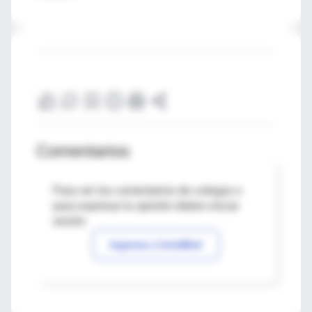
Comentarios
Para ver los comentarios de colegas o
para expresar tu opinión debes iniciar
sesión
Ingresar a IntraMed