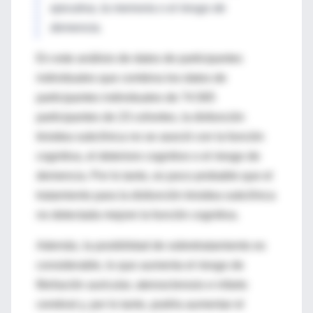
ejecutiva, la memoria o el riesgo de
demencia.
En este análisis de datos de participantes
individuales que combina los datos de
participantes individuales de 74.565
participantes de 23 cohortes, la disfunción
tiroidea subclínica no se asoció con la función
cognitiva, el deterioro cognitivo o el riesgo de
demencia. Por lo tanto, es poco probable que el
tratamiento para la disfunción tiroidea subclínica
no detectada mejore la función cognitiva.
Además, la posibilidad de sobretratamiento es
considerable, lo que aumenta el riesgo de
fibrilación auricular, aterosclerosis e infarto
cerebral y, por lo tanto, podría aumentar el