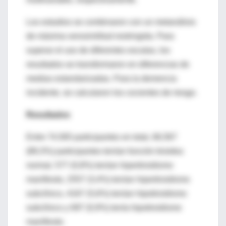
Los estudios se combinaron con un metanálisis
de máxima verosimilitud restringida. Para
superar el uso de diferentes escalas, los
resultados se transformaron en diferencias de
medias estandarizadas. Para la demencia
incidente, se calcularon los cocientes de riesgo.
Resultados
Entre 74,565 participantes en total, 66,567
(89,3%) participantes tenían función tiroidea
normal, 577 (0,8%) tenían hipertiroidismo
manifiesto, 2557 (3,4%) tenían hipertiroidismo
subclínico, 4167 (5,6%) tenían hipotiroidismo
subclínico y 697 (0,9%) tenía hipotiroidismo
manifiesto.