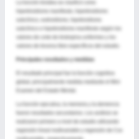
La función tiroidea se clasificó como
hipertiroidismo manifiesto, hipertiroidismo
subclínico, eutiroidismo, hipotiroidismo
subclínico e hipotiroidismo manifiesto según los
valores de corte de tirotropina uniformes y los
valores de tiroxina libre específicos del estudio.
Principales resultados y medidas
El resultado principal fue la función cognitiva
global, principalmente medida mediante el Mini
Examen del Estado Mental.
La función ejecutiva, la memoria y la demencia
fueron resultados secundarios. Los análisis se
realizaron primero a nivel de estudio utilizando
regresión lineal multivariable y regresión de Cox
multivariable, respectivamente.