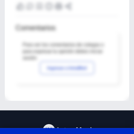
Comentarios
Para ver los comentarios de colegas o
para expresar tu opinión debes iniciar
sesión
Ingresar a IntraMed