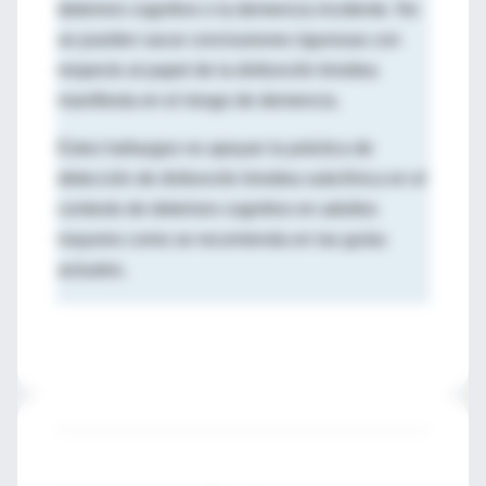
deterioro cognitivo o la demencia incidente. No
se pueden sacar conclusiones rigurosas con
respecto al papel de la disfunción tiroidea
manifiesta en el riesgo de demencia.
Estos hallazgos no apoyan la práctica de
detección de disfunción tiroidea subclínica en el
contexto de deterioro cognitivo en adultos
mayores como se recomienda en las guías
actuales.