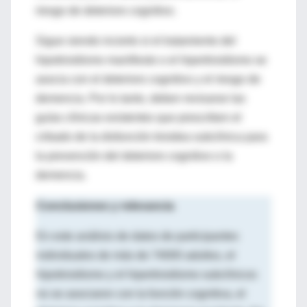
riesgo de deterioro cognitivo.
Sigue siendo incierto si el tratamiento del
hipotiroidismo manifiesto o el hipertiroidismo se
asocia con el deterioro cognitivo y el riesgo de
demencia. Por lo tanto, deben revisarse las
guías clínicas existentes que prescriben el
cribado de la disfunción tiroidea subclínica para
la prevención del deterioro cognitivo o la
demencia.
Conclusiones y relevancia
En este análisis de datos de participantes
individuales de más de 74000 adultos, el
hipotiroidismo y el hipertiroidismo subclínicos
no se asociaron con la función cognitiva, el