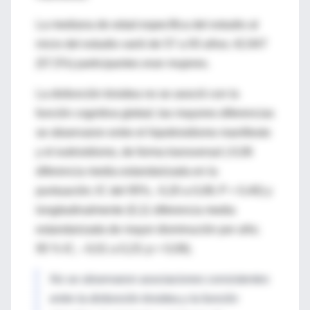
La mediana de edad específica del estudio al
inicio del estudio varió de 57 a 93 años; 42.847
(57,5%) participantes eran mujeres.
La disfunción tiroidea no se asoció con la
función cognitiva global; las mayores diferencias
se observaron entre el hipotiroidismo manifiesto
y el eutiroidismo, de forma transversal (-0,06
diferencia media estandarizada en la
puntuación; IC del 95%, -0,20 a 0,08; P = 0,40) y
longitudinalmente (0,11 diferencia media
estandarizada de mayor disminución por año;
95 % IC, –0,01 a 0,23; p = 0,09).
No se observaron asociaciones consistentes
entre la disfunción tiroidea y la función